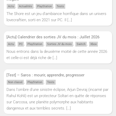
,
,
,
Actu
Actualités
PlayStation
Tests
The Shore est un jeu d’ambiance horrifique dans un univers
lovecraftien, sorti en 2021 sur PC. Il
[…]
[Actu] Calendrier des sorties JV du mois : Juillet 2026
,
,
,
,
,
Actu
PC
PlayStation
Sorties JV du mois
Switch
Xbox
Nous entrons dans la deuxième moitié de cette année 2026
et celle-ci est déjà riche de
[…]
[Test] – Saros : mourir, apprendre, progresser
,
,
Non classé
PlayStation
Tests
Dans l'ombre d'une sinistre éclipse, Arjun Devraj (incarné par
Rahul Kohli) est un protecteur Soltari en quête de réponses
sur Carcosa, une planète polymorphe aux habitants
dangereux et aux terribles secrets.
[…]