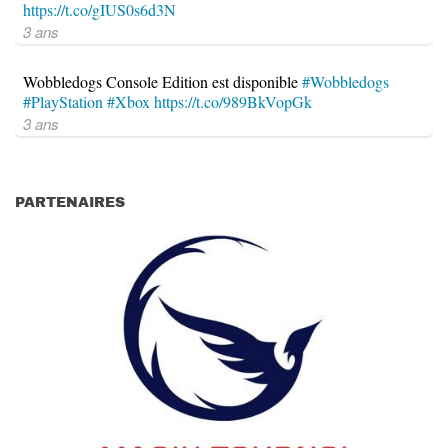
https://t.co/gIUS0s6d3N
3 ans
Wobbledogs Console Edition est disponible
#Wobbledogs
#PlayStation
#Xbox
https://t.co/989BkVopGk
3 ans
PARTENAIRES