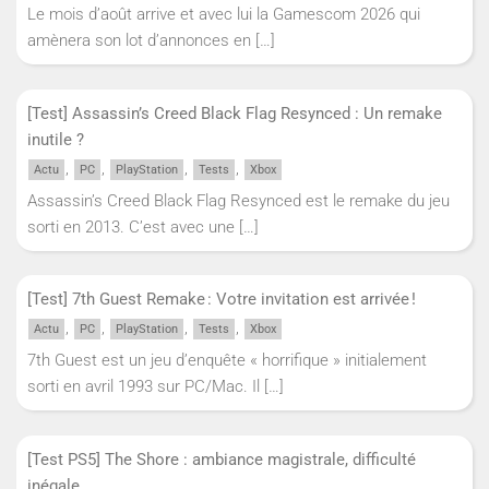
Le mois d’août arrive et avec lui la Gamescom 2026 qui
amènera son lot d’annonces en
[…]
[Test] Assassin’s Creed Black Flag Resynced : Un remake
inutile ?
,
,
,
,
Actu
PC
PlayStation
Tests
Xbox
Assassin’s Creed Black Flag Resynced est le remake du jeu
sorti en 2013. C’est avec une
[…]
[Test] 7th Guest Remake : Votre invitation est arrivée !
,
,
,
,
Actu
PC
PlayStation
Tests
Xbox
7th Guest est un jeu d’enquête « horrifique » initialement
sorti en avril 1993 sur PC/Mac. Il
[…]
[Test PS5] The Shore : ambiance magistrale, difficulté
inégale