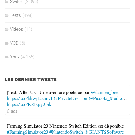
Switch
(2 096)
Tests
(498)
Videos
(11)
VOD
(6)
Xbox
(4 155)
LES DERNIER TWEETS
[Test] After Us - Une aventure poétique par
@damien_bret
https://t.co/bkwjLacmvI
@PrivateDivision
@Piccolo_Studio
…
https://t.co/KSIkpy2pik
3 ans
Farming Simulator 23 Nintendo Switch Edition est disponible
#FarmingSimulator23
#NintendoSwitch
@GIANTSSoftware