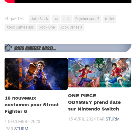
Étiquettes :
Jake Black
pc
ps4
Psychonauts 2
trailer
Xbox Game Pass
xbox One
Xbox Series X
VOUS AIMEREZ AUSSI...
ONE PIECE
18 nouveaux
ODYSSEY prend date
costumes pour Street
sur Nintendo Switch
Fighter 6
15 AVRIL 2024
PAR
STURM
1 DÉCEMBRE 2023
PAR
STURM