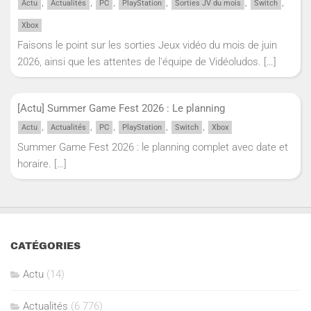
,
,
,
,
,
,
Actu
Actualités
PC
PlayStation
Sorties JV du mois
Switch
Xbox
Faisons le point sur les sorties Jeux vidéo du mois de juin
2026, ainsi que les attentes de l'équipe de Vidéoludos.
[…]
[Actu] Summer Game Fest 2026 : Le planning
,
,
,
,
,
Actu
Actualités
PC
PlayStation
Switch
Xbox
Summer Game Fest 2026 : le planning complet avec date et
horaire.
[…]
CATÉGORIES
Actu
(14)
Actualités
(6 776)