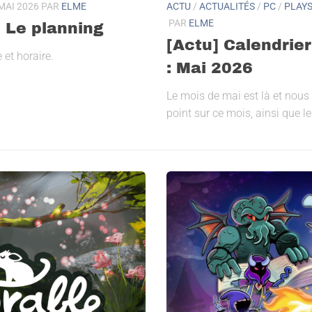
ACTU
/
ACTUALITÉS
/
PC
/
PLAYS
MAI 2026
PAR
ELME
PAR
ELME
 Le planning
[Actu] Calendrier
et horaire.
: Mai 2026
Le mois de mai est là et nous 
point sur ce mois, ainsi que l