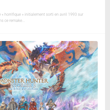
« horrifique » initialement sorti en avril 1993 sur
ns ce remake...