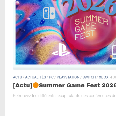
ACTU
/
ACTUALITÉS
/
PC
/
PLAYSTATION
/
SWITCH
/
XBOX
4 J
[Actu]
Summer Game Fest 2026
Retrouvez les différents récapitulatifs des conférences