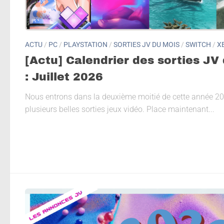
ACTU
/
PC
/
PLAYSTATION
/
SORTIES JV DU MOIS
/
SWITCH
/
X
[Actu] Calendrier des sorties JV
: Juillet 2026
Nous entrons dans la deuxième moitié de cette année 2026
plusieurs belles sorties jeux vidéo. Place maintenant...