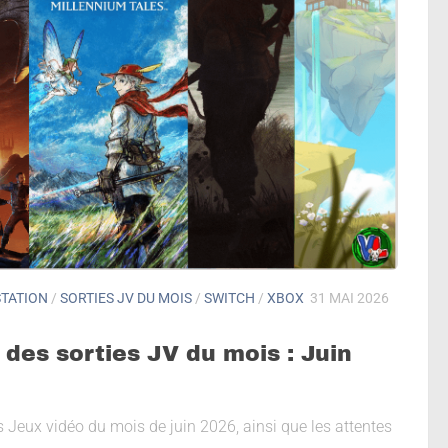
TATION
/
SORTIES JV DU MOIS
/
SWITCH
/
XBOX
31 MAI 2026
 des sorties JV du mois : Juin
es Jeux vidéo du mois de juin 2026, ainsi que les attentes