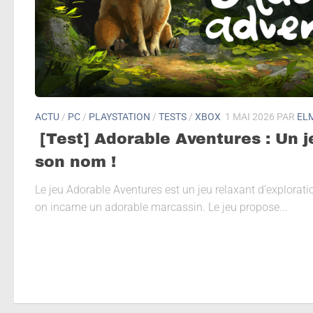
ACTU
/
PC
/
PLAYSTATION
/
TESTS
/
XBOX
1 MAI 2026
PAR
EL
[Test] Adorable Aventures : Un j
son nom !
Le jeu Adorable Aventures est un jeu relaxant d’explorati
on incarne un adorable marcassin. Le jeu propose...