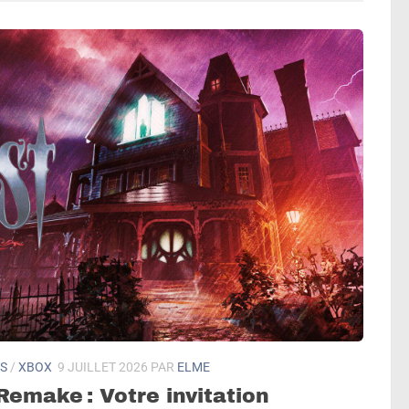
S
/
XBOX
9 JUILLET 2026
PAR
ELME
Remake : Votre invitation