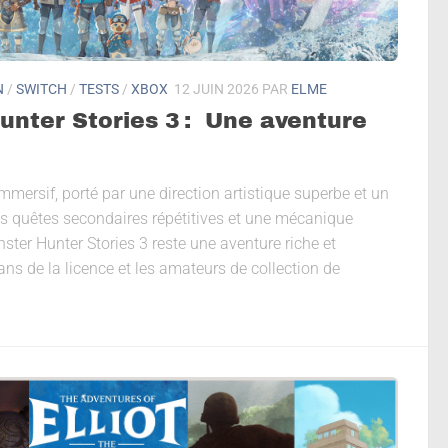
N
/
SWITCH
/
TESTS
/
XBOX
12 JUIN 2026
PAR
ELME
unter Stories 3 : Une aventure
mersif, porté par une direction artistique superbe et un
s quêtes secondaires répétitives et une mécanique
ster Hunter Stories 3 reste une aventure riche et
fans de la licence et les amateurs de collection de