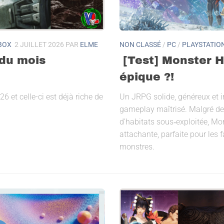
BOX
2 JUILLET 2026
PAR
ELME
NON CLASSÉ
/
PC
/
PLAYSTATIO
 du mois
[Test] Monster H
épique ?!
 et celle-ci est déjà riche de
Un JRPG solide, généreux et im
gameplay maîtrisé. Malgré de
d’habitats sous‑exploitée, Mon
attachante, parfaite pour les 
monstres.