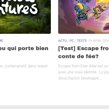
ME
ACTU
/
PC
/
TESTS
19 AVRIL 202
eu qui porte bien
[Test] Escape fro
conte de fée?
on, contemplatif, dans lequel
Escape from Ever After est un 
avec une vraie identité. Le je
Xbox/Switch Développé...