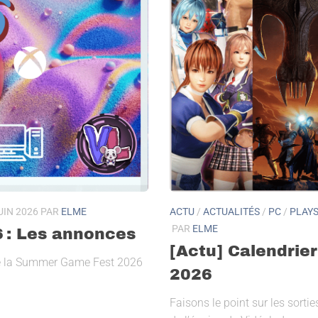
UIN 2026
PAR
ELME
ACTU
/
ACTUALITÉS
/
PC
/
PLAYS
PAR
ELME
 : Les annonces
[Actu] Calendrier
 de la Summer Game Fest 2026
2026
Faisons le point sur les sorti