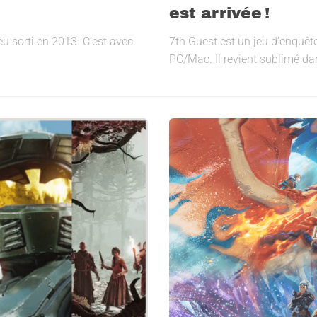
est arrivée !
u sorti en 2013. C’est avec
7th Guest est un jeu d’enquête 
PC/Mac. Il revient sublimé da