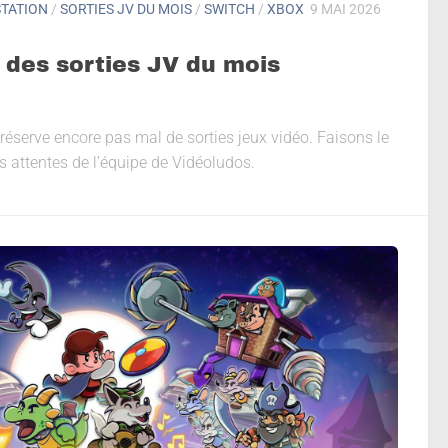
TATION
/
SORTIES JV DU MOIS
/
SWITCH
/
XBOX
9 MAI 2026
 des sorties JV du mois
réserve encore pas mal de sorties jeux vidéo. Faisons le
es attentes de l’équipe de Vidéoludos.