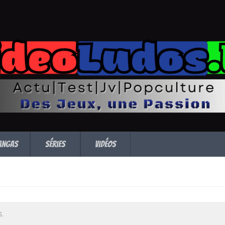
angas
Séries
Vidéos
s.