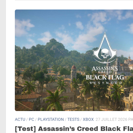
ACTU
/
PC
/
PLAYSTATION
/
TESTS
/
XBOX
27 JUILLET 2026
P
[Test] Assassin’s Creed Black Fl