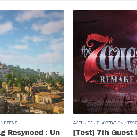
AR
REENE
ACTU
/
PC
/
PLAYSTATION
/
TEST
ag Resynced : Un
[Test] 7th Guest 