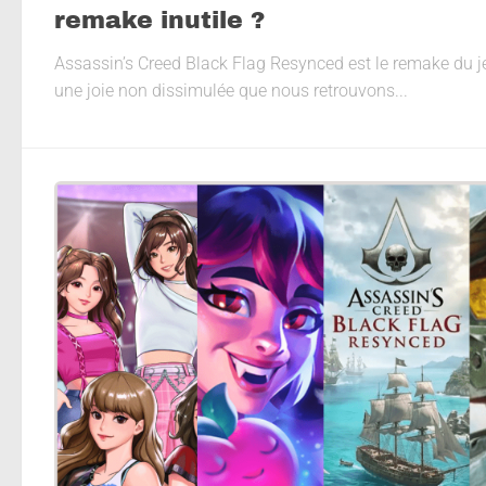
remake inutile ?
Assassin’s Creed Black Flag Resynced est le remake du je
une joie non dissimulée que nous retrouvons...