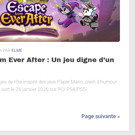
6
PAR
ELME
m Ever After : Un jeu digne d’un
jeu de rôle inspiré des jeux Paper Mario, plein d’humour
u sort le 26 janvier 2026 sur PC/ PS4/PS5/
Page suivante »