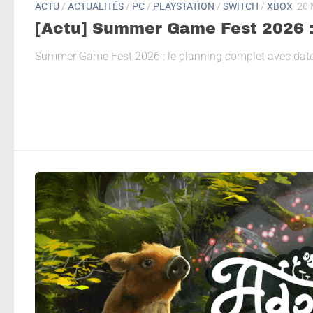
ACTU
/
ACTUALITÉS
/
PC
/
PLAYSTATION
/
SWITCH
/
XBOX
20 
[Actu] Summer Game Fest 2026 :
Summer Game Fest 2026 : le planning complet avec date 