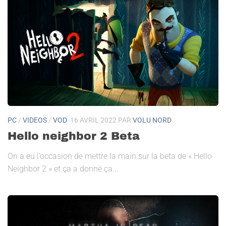
PC
/
VIDEOS
/
VOD
16 AVRIL 2022
PAR
VOLU NORD
Hello neighbor 2 Beta
On a eu l’occasion de mettre la main sur la beta de « Hello
Neighbor 2 » et ça a donné ça...