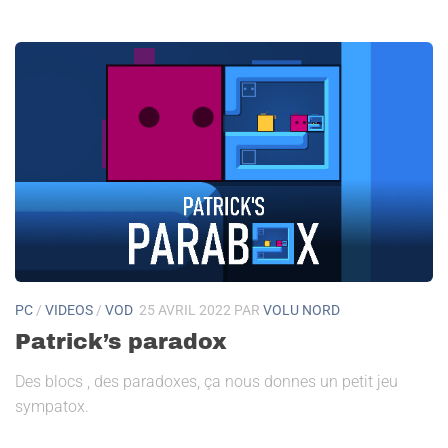
PC
/
VIDEOS
/
VOD
25 AVRIL 2022
PAR
VOLU NORD
Patrick’s paradox
Des blocs , des paradoxes, ça nous donnes un petit jeu
sympatox.