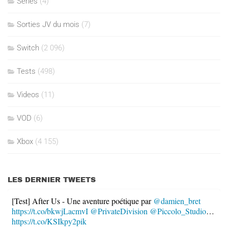
Séries
(4)
Sorties JV du mois
(7)
Switch
(2 096)
Tests
(498)
Videos
(11)
VOD
(6)
Xbox
(4 155)
LES DERNIER TWEETS
[Test] After Us - Une aventure poétique par
@damien_bret
https://t.co/bkwjLacmvI
@PrivateDivision
@Piccolo_Studio
…
https://t.co/KSIkpy2pik