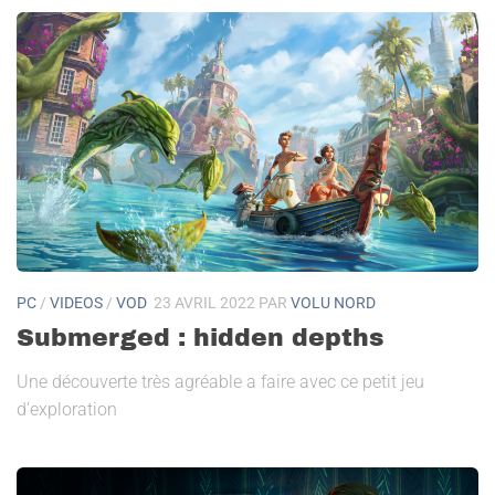
PC
/
VIDEOS
/
VOD
23 AVRIL 2022
PAR
VOLU NORD
Submerged : hidden depths
Une découverte très agréable a faire avec ce petit jeu
d’exploration