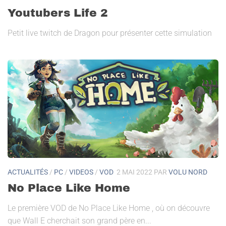
Youtubers Life 2
Petit live twitch de Dragon pour présenter cette simulation
ACTUALITÉS
/
PC
/
VIDEOS
/
VOD
2 MAI 2022
PAR
VOLU NORD
No Place Like Home
Le première VOD de No Place Like Home , où on découvre
que Wall E cherchait son grand père en...