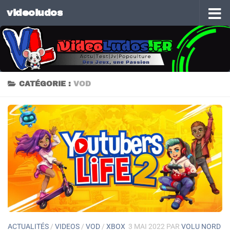
videoludos
Skip to content
CATÉGORIE :
VOD
ACTUALITÉS
/
VIDEOS
/
VOD
/
XBOX
3 MAI 2022
PAR
VOLU NORD