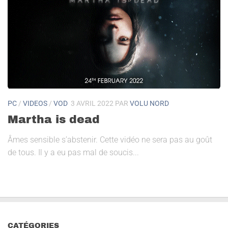
PC
/
VIDEOS
/
VOD
3 AVRIL 2022
PAR
VOLU NORD
Martha is dead
Âmes sensible s’abstenir. Cette vidéo ne sera pas au goût
de tous. Il y a eu pas mal de soucis...
CATÉGORIES