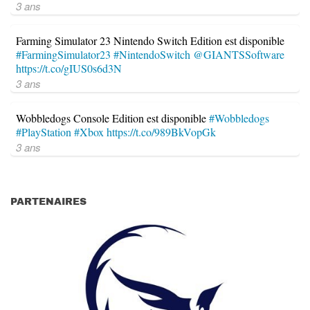
3 ans
Farming Simulator 23 Nintendo Switch Edition est disponible
#FarmingSimulator23
#NintendoSwitch
@GIANTSSoftware
https://t.co/gIUS0s6d3N
3 ans
Wobbledogs Console Edition est disponible
#Wobbledogs
#PlayStation
#Xbox
https://t.co/989BkVopGk
3 ans
PARTENAIRES