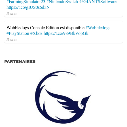
#FarmingSimulator23
#NintendoSwitch
@GIANTSSoftware
https://t.co/gIUS0s6d3N
3 ans
Wobbledogs Console Edition est disponible
#Wobbledogs
#PlayStation
#Xbox
https://t.co/989BkVopGk
3 ans
PARTENAIRES