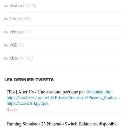
Switch
(2 096)
Tests
(498)
Videos
(11)
VOD
(6)
Xbox
(4 155)
LES DERNIER TWEETS
[Test] After Us - Une aventure poétique par
@damien_bret
https://t.co/bkwjLacmvI
@PrivateDivision
@Piccolo_Studio
…
https://t.co/KSIkpy2pik
3 ans
Farming Simulator 23 Nintendo Switch Edition est disponible