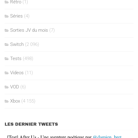
Rétro
(1)
Séries
(4)
Sorties JV du mois
(7)
Switch
(2 096)
Tests
(498)
Videos
(11)
VOD
(6)
Xbox
(4 155)
LES DERNIER TWEETS
[Test] After Us - Une aventure poétique par
@damien_bret