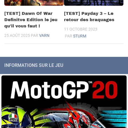
[TEST] Dawn Of War
[TEST] Payday 3 – Le
Definitve Edition le jeu
retour des braquages
qu’il vous faut !
11 OCTOBRE 2023
25 AOÛT 2025
PAR
VARN
PAR
STURM
INFORMATIONS SUR LE JEU