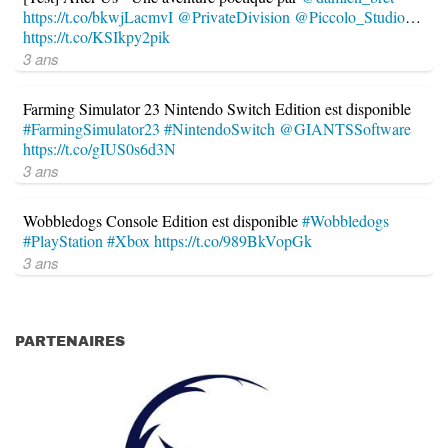
https://t.co/bkwjLacmvI
@PrivateDivision
@Piccolo_Studio
…
https://t.co/KSIkpy2pik
3 ans
Farming Simulator 23 Nintendo Switch Edition est disponible
#FarmingSimulator23
#NintendoSwitch
@GIANTSSoftware
https://t.co/gIUS0s6d3N
3 ans
Wobbledogs Console Edition est disponible
#Wobbledogs
#PlayStation
#Xbox
https://t.co/989BkVopGk
3 ans
PARTENAIRES