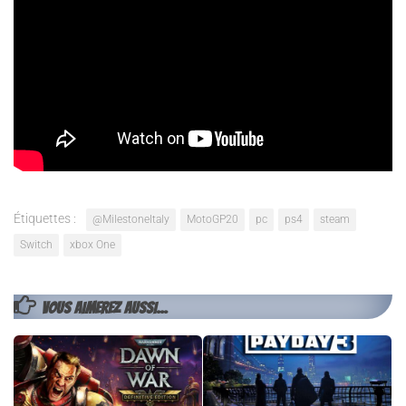
Négatif
IA perfectible
Prise en main délicate
Environnement pas assez vivant
Étiquettes :
@MilestoneItaly
MotoGP20
pc
ps4
steam
Switch
xbox One
VOUS AIMEREZ AUSSI...