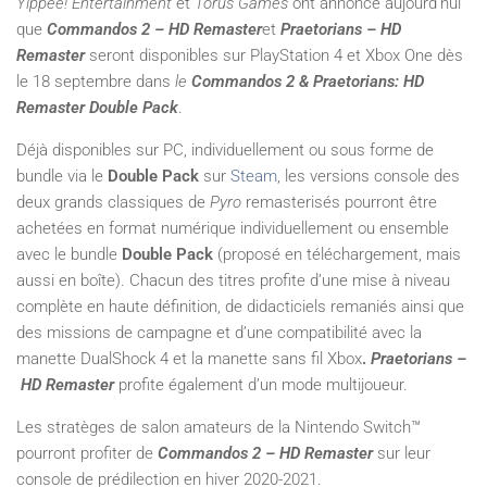
Yippee! Entertainment
et
Torus Games
ont annoncé aujourd’hui
que
Commandos 2 – HD Remaster
et
Praetorians – HD
Remaster
seront disponibles sur PlayStation 4 et Xbox One dès
le 18 septembre dans
le
Commandos 2 & Praetorians: HD
Remaster Double Pack
.
Déjà disponibles sur PC, individuellement ou sous forme de
bundle via le
Double Pack
sur
Steam
, les versions console des
deux grands classiques de
Pyro
remasterisés pourront être
achetées en format numérique individuellement ou ensemble
avec le bundle
Double Pack
(proposé en téléchargement, mais
aussi en boîte). Chacun des titres profite d’une mise à niveau
complète en haute définition, de didacticiels remaniés ainsi que
des missions de campagne et d’une compatibilité avec la
manette DualShock 4 et la manette sans fil Xbox
.
Praetorians –
HD Remaster
profite également d’un mode multijoueur.
Les stratèges de salon amateurs de la Nintendo Switch™
pourront profiter de
Commandos 2 – HD Remaster
sur leur
console de prédilection en hiver 2020-2021.