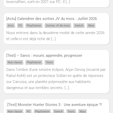
lovecraftien, sorti en 2021 sur PC. Il
[…]
[Actu] Calendrier des sorties JV du mois : Juillet 2026
,
,
,
,
,
Actu
PC
PlayStation
Sorties JV du mois
Switch
Xbox
Nous entrons dans la deuxième moitié de cette année 2026
et celle-ci est déjà riche de
[…]
[Test] – Saros : mourir, apprendre, progresser
,
,
Non classé
PlayStation
Tests
Dans l'ombre d'une sinistre éclipse, Arjun Devraj (incarné par
Rahul Kohli) est un protecteur Soltari en quête de réponses
sur Carcosa, une planète polymorphe aux habitants
dangereux et aux terribles secrets.
[…]
[Test] Monster Hunter Stories 3 : Une aventure épique ?!
,
,
,
,
,
Non classé
PC
PlayStation
Switch
Tests
Xbox