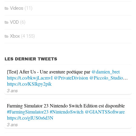
Videos
(11)
VOD
(6)
Xbox
(4 155)
LES DERNIER TWEETS
[Test] After Us - Une aventure poétique par
@damien_bret
https://t.co/bkwjLacmvI
@PrivateDivision
@Piccolo_Studio
…
https://t.co/KSIkpy2pik
3 ans
Farming Simulator 23 Nintendo Switch Edition est disponible
#FarmingSimulator23
#NintendoSwitch
@GIANTSSoftware
https://t.co/gIUS0s6d3N
3 ans