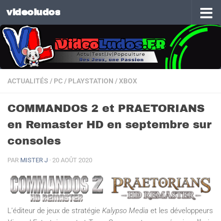
videoludos
Skip to content
ACTUALITÉS
/
PC
/
PLAYSTATION
/
XBOX
COMMANDOS 2 et PRAETORIANS
en Remaster HD en septembre sur
consoles
PAR
MISTER J
·
20 AOÛT 2020
L’éditeur de jeux de stratégie
Kalypso Media
et les développeurs