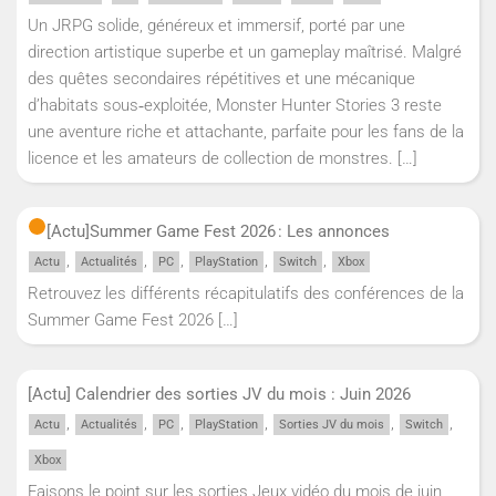
Un JRPG solide, généreux et immersif, porté par une
direction artistique superbe et un gameplay maîtrisé. Malgré
des quêtes secondaires répétitives et une mécanique
d’habitats sous‑exploitée, Monster Hunter Stories 3 reste
une aventure riche et attachante, parfaite pour les fans de la
licence et les amateurs de collection de monstres.
[…]
[Actu]
Summer Game Fest 2026 : Les annonces
,
,
,
,
,
Actu
Actualités
PC
PlayStation
Switch
Xbox
Retrouvez les différents récapitulatifs des conférences de la
Summer Game Fest 2026
[…]
[Actu] Calendrier des sorties JV du mois : Juin 2026
,
,
,
,
,
,
Actu
Actualités
PC
PlayStation
Sorties JV du mois
Switch
Xbox
Faisons le point sur les sorties Jeux vidéo du mois de juin