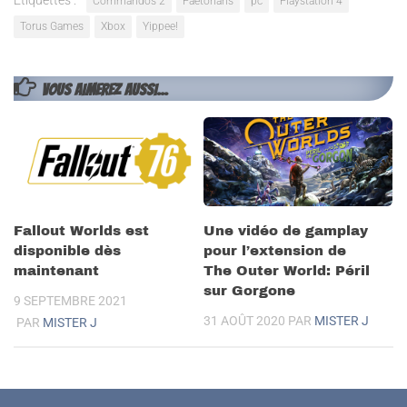
Commandos 2
Paetorians
pc
Playstation 4
Torus Games
Xbox
Yippee!
VOUS AIMEREZ AUSSI...
Fallout Worlds est
Une vidéo de gamplay
disponible dès
pour l’extension de
maintenant
The Outer World: Péril
sur Gorgone
9 SEPTEMBRE 2021
31 AOÛT 2020
PAR
MISTER J
PAR
MISTER J