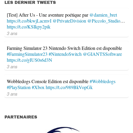
LES DERNIER TWEETS
[Test] After Us - Une aventure poétique par
@damien_bret
https://t.co/bkwjLacmvI
@PrivateDivision
@Piccolo_Studio
…
https://t.co/KSIkpy2pik
3 ans
Farming Simulator 23 Nintendo Switch Edition est disponible
#FarmingSimulator23
#NintendoSwitch
@GIANTSSoftware
https://t.co/gIUS0s6d3N
3 ans
Wobbledogs Console Edition est disponible
#Wobbledogs
#PlayStation
#Xbox
https://t.co/989BkVopGk
3 ans
PARTENAIRES