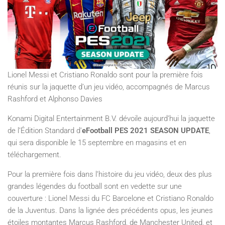
Lionel Messi et Cristiano Ronaldo sont pour la première fois
réunis sur la jaquette d’un jeu vidéo, accompagnés de Marcus
Rashford et Alphonso Davies
Konami Digital Entertainment B.V. dévoile aujourd’hui la jaquette
de l’Édition Standard d’
eFootball PES 2021 SEASON UPDATE
,
qui sera disponible le 15 septembre en magasins et en
téléchargement.
Pour la première fois dans l’histoire du jeu vidéo, deux des plus
grandes légendes du football sont en vedette sur une
couverture : Lionel Messi du FC Barcelone et Cristiano Ronaldo
de la Juventus. Dans la lignée des précédents opus, les jeunes
étoiles montantes Marcus Rashford, de Manchester United, et