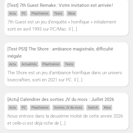
[Test] 7th Guest Remake : Votre invitation est arrivée !
,
,
,
,
Actu
PC
PlayStation
Tests
Xbox
7th Guest est un jeu d’enquête « horrifique » initialement
sorti en avril 1993 sur PC/Mac. Il
[…]
[Test PS5] The Shore : ambiance magistrale, difficulté
inégale
,
,
,
Actu
Actualités
PlayStation
Tests
The Shore est un jeu d’ambiance horrifique dans un univers
lovecraftien, sorti en 2021 sur PC. Il
[…]
[Actu] Calendrier des sorties JV du mois : Juillet 2026
,
,
,
,
,
Actu
PC
PlayStation
Sorties JV du mois
Switch
Xbox
Nous entrons dans la deuxième moitié de cette année 2026
et celle-ci est déjà riche de
[…]