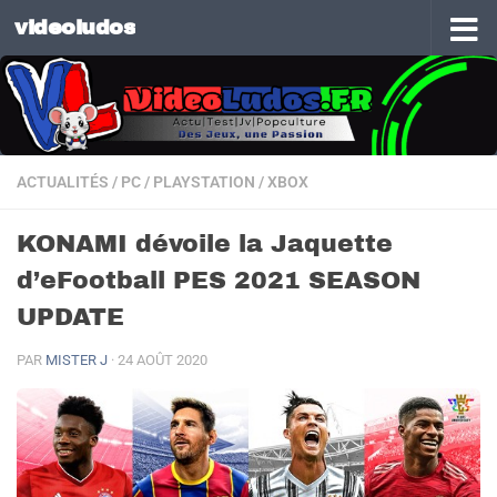
videoludos
Skip to content
ACTUALITÉS
/
PC
/
PLAYSTATION
/
XBOX
KONAMI dévoile la Jaquette
d’eFootball PES 2021 SEASON
UPDATE
PAR
MISTER J
·
24 AOÛT 2020