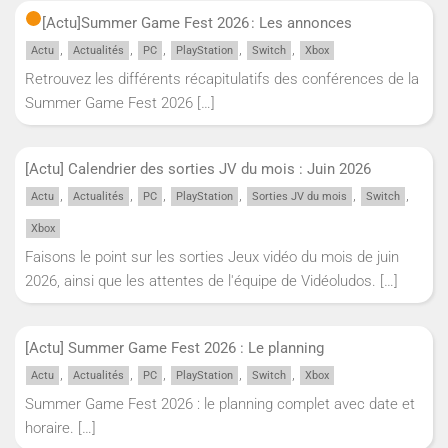
[Actu]
Summer Game Fest 2026 : Les annonces
,
,
,
,
,
Actu
Actualités
PC
PlayStation
Switch
Xbox
Retrouvez les différents récapitulatifs des conférences de la
Summer Game Fest 2026
[…]
[Actu] Calendrier des sorties JV du mois : Juin 2026
,
,
,
,
,
,
Actu
Actualités
PC
PlayStation
Sorties JV du mois
Switch
Xbox
Faisons le point sur les sorties Jeux vidéo du mois de juin
2026, ainsi que les attentes de l'équipe de Vidéoludos.
[…]
[Actu] Summer Game Fest 2026 : Le planning
,
,
,
,
,
Actu
Actualités
PC
PlayStation
Switch
Xbox
Summer Game Fest 2026 : le planning complet avec date et
horaire.
[…]