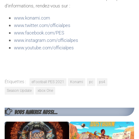
d’informations, rendez-vous sur :
www.konami.com
www.twitter.com/officialpes
www.facebook.com/PES
www.instagram.com/officialpes
www.youtube.com/officialpes
Étiquettes :
eFootball PES 2021
Konami
pc
ps4
Season Update
xbox One
VOUS AIMEREZ AUSSI...