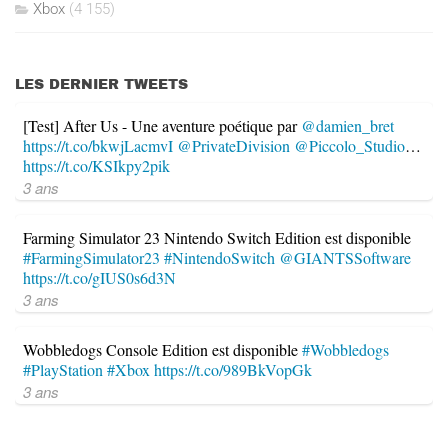
Xbox
(4 155)
LES DERNIER TWEETS
[Test] After Us - Une aventure poétique par
@damien_bret
https://t.co/bkwjLacmvI
@PrivateDivision
@Piccolo_Studio
…
https://t.co/KSIkpy2pik
3 ans
Farming Simulator 23 Nintendo Switch Edition est disponible
#FarmingSimulator23
#NintendoSwitch
@GIANTSSoftware
https://t.co/gIUS0s6d3N
3 ans
Wobbledogs Console Edition est disponible
#Wobbledogs
#PlayStation
#Xbox
https://t.co/989BkVopGk
3 ans