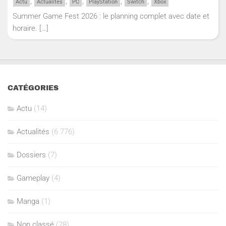
,
,
,
,
,
Actu
Actualités
PC
PlayStation
Switch
Xbox
Summer Game Fest 2026 : le planning complet avec date et
horaire.
[…]
CATÉGORIES
Actu
(14)
Actualités
(6 776)
Dossiers
(7)
Gameplay
(4)
Manga
(1)
Non classé
(28)