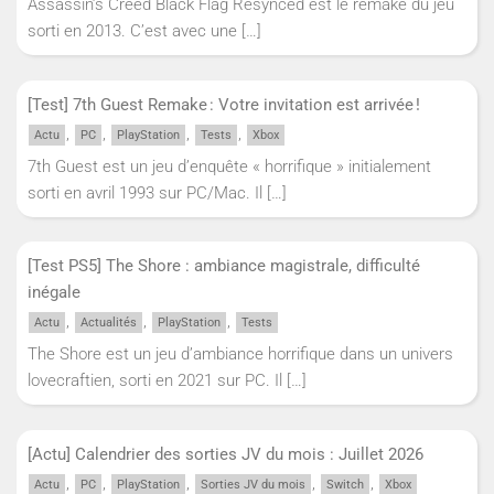
Assassin’s Creed Black Flag Resynced est le remake du jeu
sorti en 2013. C’est avec une
[…]
[Test] 7th Guest Remake : Votre invitation est arrivée !
,
,
,
,
Actu
PC
PlayStation
Tests
Xbox
7th Guest est un jeu d’enquête « horrifique » initialement
sorti en avril 1993 sur PC/Mac. Il
[…]
[Test PS5] The Shore : ambiance magistrale, difficulté
inégale
,
,
,
Actu
Actualités
PlayStation
Tests
The Shore est un jeu d’ambiance horrifique dans un univers
lovecraftien, sorti en 2021 sur PC. Il
[…]
[Actu] Calendrier des sorties JV du mois : Juillet 2026
,
,
,
,
,
Actu
PC
PlayStation
Sorties JV du mois
Switch
Xbox