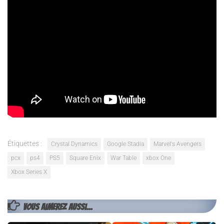
mettre l’eau à la bouche en attendant plus de contenu et
d’annonces.
Marvel’s Avengers
sera disponible le 4 Septembre
prochain
sur
Pc, PS4 Google Stadia et Xbox One.
Une mise à niveau
gratuite sera disponible pour les prochaines génération de
console PS5 et Xbox Series X plus tard dans l’année lors de leur
sortie.
Étiquettes :
Crystal Dynamics
Google Stadia
Marvel's Avengers
pcx
ps4
PS5
Square Enix
War Table
xbox One
Xbox Series X
VOUS AIMEREZ AUSSI...