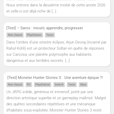
Nous entrons dans la deuxième moitié de cette année 2026
et celle-ci est déjà riche de
[…]
[Test] – Saros : mourir, apprendre, progresser
,
,
Non classé
PlayStation
Tests
Dans l'ombre d'une sinistre éclipse, Arjun Devraj (incarné par
Rahul Kohli) est un protecteur Soltari en quête de réponses
sur Carcosa, une planète polymorphe aux habitants
dangereux et aux terribles secrets.
[…]
[Test] Monster Hunter Stories 3 : Une aventure épique ?!
,
,
,
,
,
Non classé
PC
PlayStation
Switch
Tests
Xbox
Un JRPG solide, généreux et immersif, porté par une
direction artistique superbe et un gameplay maîtrisé. Malgré
des quêtes secondaires répétitives et une mécanique
d’habitats sous‑exploitée, Monster Hunter Stories 3 reste