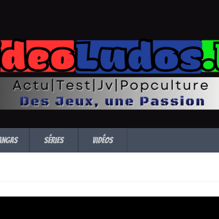
angas
Séries
Vidéos
ocalypse dévoile un