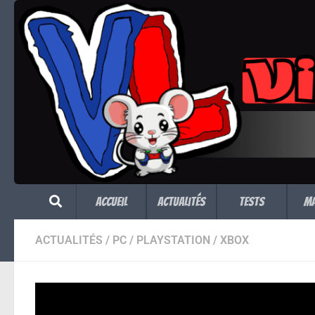
Skip to content
Accueil
Actualités
Tests
M
ACTUALITÉS
/
PC
/
PLAYSTATION
/
XBOX
Werewolf : The Ap