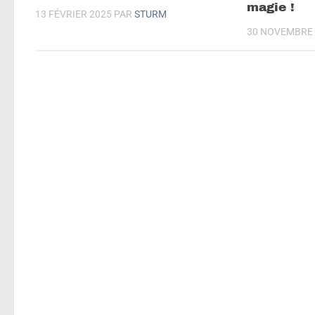
magie !
13 FÉVRIER 2025
PAR
STURM
30 NOVEMBRE 