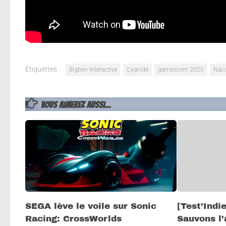
Le titre est prévue pour le 04 Février 2021 pour ce 
la next-génération PS5 et Xbox Series X.
Étiquettes :
Bigben Interactive
Cyanide
gamescom 2020
Nac
VOUS AIMEREZ AUSSI...
SEGA lève le voile sur Sonic
[Test’Indi
Racing: CrossWorlds
Sauvons l