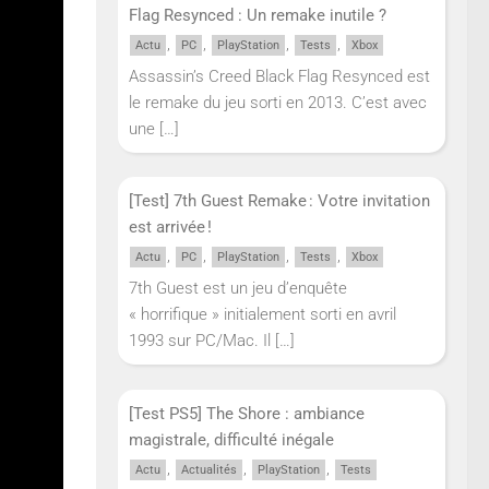
Flag Resynced : Un remake inutile ?
,
,
,
,
Actu
PC
PlayStation
Tests
Xbox
Assassin’s Creed Black Flag Resynced est
le remake du jeu sorti en 2013. C’est avec
une
[…]
[Test] 7th Guest Remake : Votre invitation
est arrivée !
,
,
,
,
Actu
PC
PlayStation
Tests
Xbox
 du jeu.
7th Guest est un jeu d’enquête
« horrifique » initialement sorti en avril
ènera à
1993 sur PC/Mac. Il
[…]
, qu’il
 de la
[Test PS5] The Shore : ambiance
Cahal
magistrale, difficulté inégale
,
,
,
Actu
Actualités
PlayStation
Tests