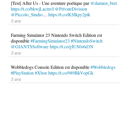
[Test] After Us - Une aventure poétique par
@damien_bret
https://t.co/bkwjLacmvI
@PrivateDivision
@Piccolo_Studio
…
https://t.co/KSIkpy2pik
3 ans
Farming Simulator 23 Nintendo Switch Edition est
disponible
#FarmingSimulator23
#NintendoSwitch
@GIANTSSoftware
https://t.co/gIUS0s6d3N
3 ans
Wobbledogs Console Edition est disponible
#Wobbledogs
#PlayStation
#Xbox
https://t.co/989BkVopGk
3 ans