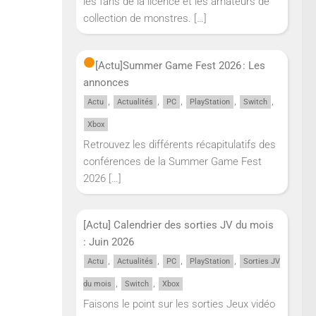
les fans de la licence et les amateurs de
collection de monstres.
[…]
[Actu]
Summer Game Fest 2026 : Les
annonces
,
,
,
,
,
Actu
Actualités
PC
PlayStation
Switch
Xbox
Retrouvez les différents récapitulatifs des
conférences de la Summer Game Fest
2026
[…]
[Actu] Calendrier des sorties JV du mois
: Juin 2026
,
,
,
,
Actu
Actualités
PC
PlayStation
Sorties JV
,
,
du mois
Switch
Xbox
Faisons le point sur les sorties Jeux vidéo