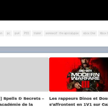
titre fort prometteur qui sera disponible sur PC, PS4, Xbox 
on
pc
ps4
PS5
trailer
werewolf : the apocalypse
xbox One
Xbox S
e] Spells & Secrets –
Les rappeurs Dinos et Dos
’académie de la
s’affrontent en 1V1 sur Cal