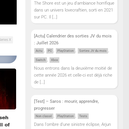
One et
The Shore est un jeu d’ambiance horrifique
dans un univers lovecraftien, sorti en 2021
sur PC. Il
[…]
[Actu] Calendrier des sorties JV du mois
eries X
: Juillet 2026
,
,
,
,
Actu
PC
PlayStation
Sorties JV du mois
,
Switch
Xbox
Nous entrons dans la deuxième moitié de
cette année 2026 et celle-ci est déjà riche
de
[…]
[Test] – Saros : mourir, apprendre,
progresser
,
,
Non classé
PlayStation
Tests
seh
Dans l'ombre d'une sinistre éclipse, Arjun
l of