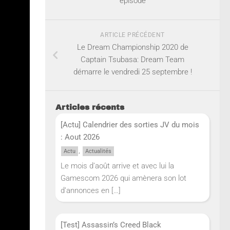
épisode
ARTICLE PRÉCÉDENT
Le Dream Championship 2020 de
Captain Tsubasa: Dream Team
démarre le vendredi 25 septembre !
Articles récents
[Actu] Calendrier des sorties JV du mois
: Aout 2026
,
Actu
Actualités
Le mois d’août arrive et avec lui la
Gamescom 2026 qui amènera son lot
d’annonces en
[…]
[Test] Assassin’s Creed Black