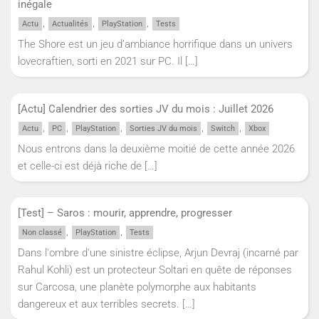
inégale
,
,
,
Actu
Actualités
PlayStation
Tests
The Shore est un jeu d’ambiance horrifique dans un univers
lovecraftien, sorti en 2021 sur PC. Il
[…]
[Actu] Calendrier des sorties JV du mois : Juillet 2026
,
,
,
,
,
Actu
PC
PlayStation
Sorties JV du mois
Switch
Xbox
Nous entrons dans la deuxième moitié de cette année 2026
et celle-ci est déjà riche de
[…]
[Test] – Saros : mourir, apprendre, progresser
,
,
Non classé
PlayStation
Tests
Dans l'ombre d'une sinistre éclipse, Arjun Devraj (incarné par
Rahul Kohli) est un protecteur Soltari en quête de réponses
sur Carcosa, une planète polymorphe aux habitants
dangereux et aux terribles secrets.
[…]