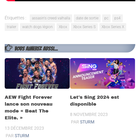
Étiquettes :
assasin's creed valhalla
date de sortie
pc
ps4
trailer
watch dogs légion
Xbox
Xbox Series S
Xbox Series X
VOUS AIMEREZ AUSSI...
AEW Fight Forever
Let’s Sing 2024 est
lance son nouveau
disponible
mode « Beat The
8 NOVEMBRE 2023
Elite. »
PAR
STURM
13 DÉCEMBRE 2023
PAR
STURM