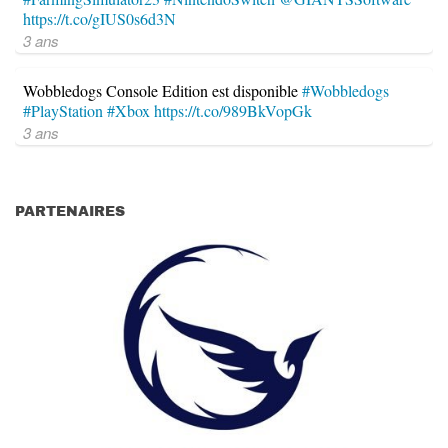
https://t.co/gIUS0s6d3N
3 ans
Wobbledogs Console Edition est disponible
#Wobbledogs
#PlayStation
#Xbox
https://t.co/989BkVopGk
3 ans
PARTENAIRES