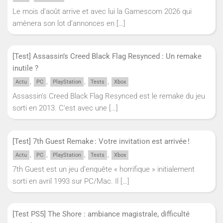
Le mois d’août arrive et avec lui la Gamescom 2026 qui
amènera son lot d’annonces en
[…]
[Test] Assassin’s Creed Black Flag Resynced : Un remake
inutile ?
,
,
,
,
Actu
PC
PlayStation
Tests
Xbox
Assassin’s Creed Black Flag Resynced est le remake du jeu
sorti en 2013. C’est avec une
[…]
[Test] 7th Guest Remake : Votre invitation est arrivée !
,
,
,
,
Actu
PC
PlayStation
Tests
Xbox
7th Guest est un jeu d’enquête « horrifique » initialement
sorti en avril 1993 sur PC/Mac. Il
[…]
[Test PS5] The Shore : ambiance magistrale, difficulté