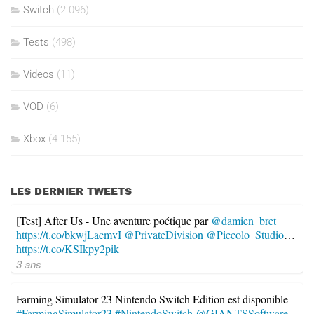
Switch
(2 096)
Tests
(498)
Videos
(11)
VOD
(6)
Xbox
(4 155)
LES DERNIER TWEETS
[Test] After Us - Une aventure poétique par
@damien_bret
https://t.co/bkwjLacmvI
@PrivateDivision
@Piccolo_Studio
…
https://t.co/KSIkpy2pik
3 ans
Farming Simulator 23 Nintendo Switch Edition est disponible
#FarmingSimulator23
#NintendoSwitch
@GIANTSSoftware