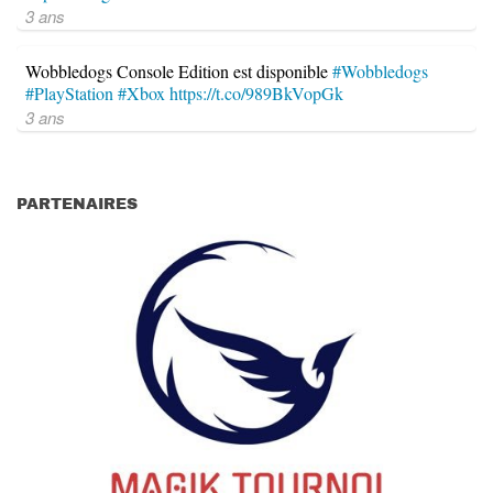
3 ans
Wobbledogs Console Edition est disponible
#Wobbledogs
#PlayStation
#Xbox
https://t.co/989BkVopGk
3 ans
PARTENAIRES