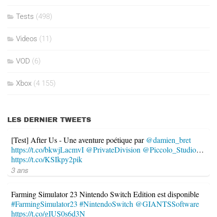
Tests
(498)
Videos
(11)
VOD
(6)
Xbox
(4 155)
LES DERNIER TWEETS
[Test] After Us - Une aventure poétique par
@damien_bret
https://t.co/bkwjLacmvI
@PrivateDivision
@Piccolo_Studio
…
https://t.co/KSIkpy2pik
3 ans
Farming Simulator 23 Nintendo Switch Edition est disponible
#FarmingSimulator23
#NintendoSwitch
@GIANTSSoftware
https://t.co/gIUS0s6d3N