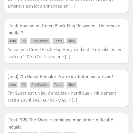
amènera son lot d’annonces en
[…]
[Test] Assassin’s Creed Black Flag Resynced : Un remake
inutile ?
,
,
,
,
Actu
PC
PlayStation
Tests
Xbox
Assassin’s Creed Black Flag Resynced est le remake du jeu
sorti en 2013. C’est avec une
[…]
[Test] 7th Guest Remake : Votre invitation est arrivée !
,
,
,
,
Actu
PC
PlayStation
Tests
Xbox
7th Guest est un jeu d’enquête « horrifique » initialement
sorti en avril 1993 sur PC/Mac. Il
[…]
[Test PS5] The Shore : ambiance magistrale, difficulté
inégale