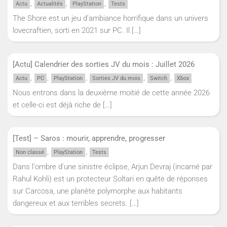
,
,
,
Actu
Actualités
PlayStation
Tests
The Shore est un jeu d’ambiance horrifique dans un univers
lovecraftien, sorti en 2021 sur PC. Il
[…]
[Actu] Calendrier des sorties JV du mois : Juillet 2026
,
,
,
,
,
Actu
PC
PlayStation
Sorties JV du mois
Switch
Xbox
Nous entrons dans la deuxième moitié de cette année 2026
et celle-ci est déjà riche de
[…]
[Test] – Saros : mourir, apprendre, progresser
,
,
Non classé
PlayStation
Tests
Dans l'ombre d'une sinistre éclipse, Arjun Devraj (incarné par
Rahul Kohli) est un protecteur Soltari en quête de réponses
sur Carcosa, une planète polymorphe aux habitants
dangereux et aux terribles secrets.
[…]