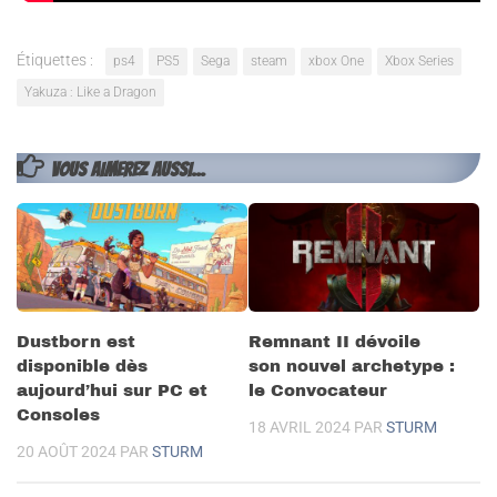
Étiquettes :
ps4
PS5
Sega
steam
xbox One
Xbox Series
Yakuza : Like a Dragon
VOUS AIMEREZ AUSSI...
Dustborn est
Remnant II dévoile
disponible dès
son nouvel archetype :
aujourd’hui sur PC et
le Convocateur
Consoles
18 AVRIL 2024
PAR
STURM
20 AOÛT 2024
PAR
STURM