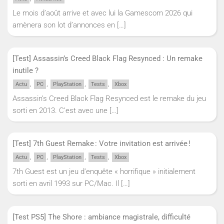
Le mois d’août arrive et avec lui la Gamescom 2026 qui
amènera son lot d’annonces en
[…]
[Test] Assassin’s Creed Black Flag Resynced : Un remake
inutile ?
,
,
,
,
Actu
PC
PlayStation
Tests
Xbox
Assassin’s Creed Black Flag Resynced est le remake du jeu
sorti en 2013. C’est avec une
[…]
[Test] 7th Guest Remake : Votre invitation est arrivée !
,
,
,
,
Actu
PC
PlayStation
Tests
Xbox
7th Guest est un jeu d’enquête « horrifique » initialement
sorti en avril 1993 sur PC/Mac. Il
[…]
[Test PS5] The Shore : ambiance magistrale, difficulté