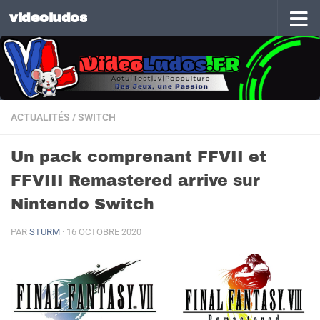
videoludos
Skip to content
ACTUALITÉS
/
SWITCH
Un pack comprenant FFVII et
FFVIII Remastered arrive sur
Nintendo Switch
PAR
STURM
·
16 OCTOBRE 2020