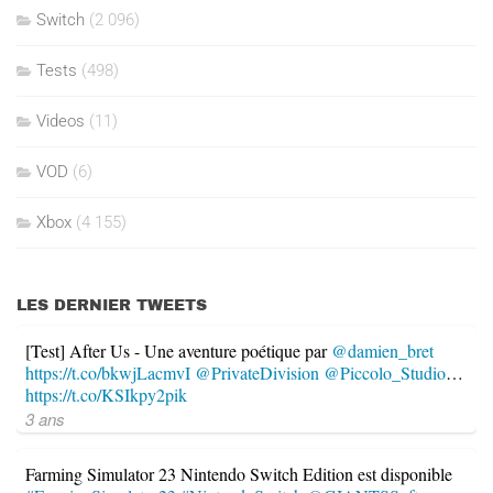
Switch
(2 096)
Tests
(498)
Videos
(11)
VOD
(6)
Xbox
(4 155)
LES DERNIER TWEETS
[Test] After Us - Une aventure poétique par
@damien_bret
https://t.co/bkwjLacmvI
@PrivateDivision
@Piccolo_Studio
…
https://t.co/KSIkpy2pik
3 ans
Farming Simulator 23 Nintendo Switch Edition est disponible