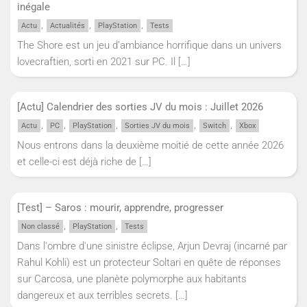
inégale
,
,
,
Actu
Actualités
PlayStation
Tests
The Shore est un jeu d’ambiance horrifique dans un univers
lovecraftien, sorti en 2021 sur PC. Il
[…]
[Actu] Calendrier des sorties JV du mois : Juillet 2026
,
,
,
,
,
Actu
PC
PlayStation
Sorties JV du mois
Switch
Xbox
Nous entrons dans la deuxième moitié de cette année 2026
et celle-ci est déjà riche de
[…]
[Test] – Saros : mourir, apprendre, progresser
,
,
Non classé
PlayStation
Tests
Dans l'ombre d'une sinistre éclipse, Arjun Devraj (incarné par
Rahul Kohli) est un protecteur Soltari en quête de réponses
sur Carcosa, une planète polymorphe aux habitants
dangereux et aux terribles secrets.
[…]