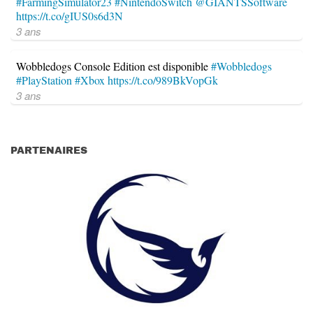
#FarmingSimulator23
#NintendoSwitch
@GIANTSSoftware
https://t.co/gIUS0s6d3N
3 ans
Wobbledogs Console Edition est disponible
#Wobbledogs
#PlayStation
#Xbox
https://t.co/989BkVopGk
3 ans
PARTENAIRES