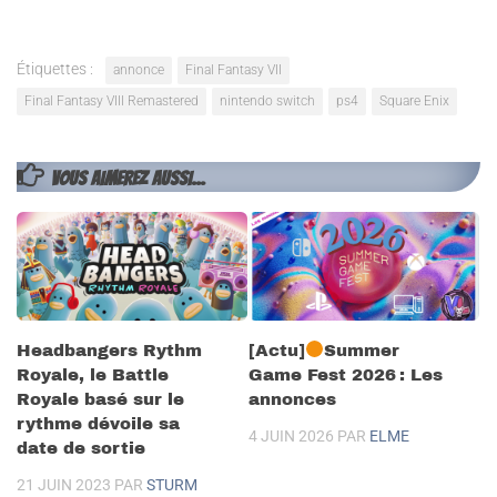
Étiquettes :
annonce
Final Fantasy VII
Final Fantasy VIII Remastered
nintendo switch
ps4
Square Enix
VOUS AIMEREZ AUSSI...
Headbangers Rythm
[Actu]
Summer
Royale, le Battle
Game Fest 2026 : Les
Royale basé sur le
annonces
rythme dévoile sa
4 JUIN 2026
PAR
ELME
date de sortie
21 JUIN 2023
PAR
STURM