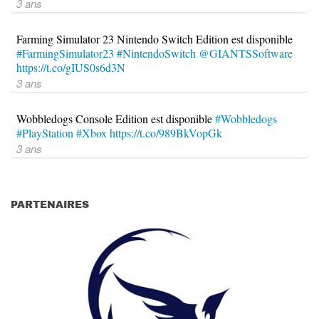
3 ans
Farming Simulator 23 Nintendo Switch Edition est disponible
#FarmingSimulator23
#NintendoSwitch
@GIANTSSoftware
https://t.co/gIUS0s6d3N
3 ans
Wobbledogs Console Edition est disponible
#Wobbledogs
#PlayStation
#Xbox
https://t.co/989BkVopGk
3 ans
PARTENAIRES