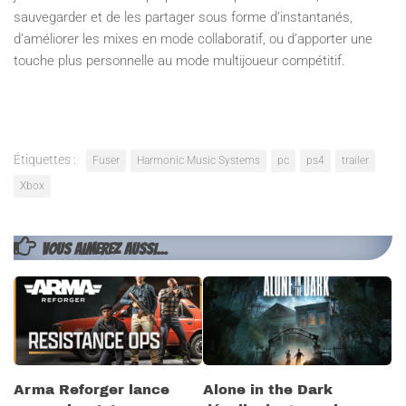
sauvegarder et de les partager sous forme d’instantanés,
d’améliorer les mixes en mode collaboratif, ou d’apporter une
touche plus personnelle au mode multijoueur compétitif.
Étiquettes :
Fuser
Harmonic Music Systems
pc
ps4
trailer
Xbox
VOUS AIMEREZ AUSSI...
Arma Reforger lance
Alone in the Dark