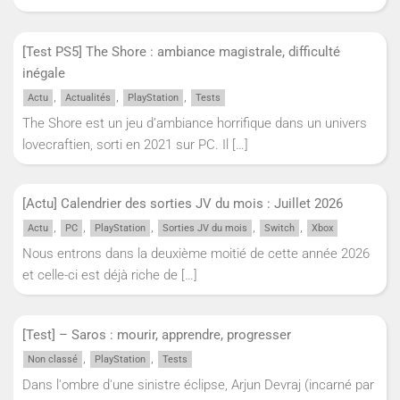
[Test PS5] The Shore : ambiance magistrale, difficulté
inégale
,
,
,
Actu
Actualités
PlayStation
Tests
The Shore est un jeu d’ambiance horrifique dans un univers
lovecraftien, sorti en 2021 sur PC. Il
[…]
[Actu] Calendrier des sorties JV du mois : Juillet 2026
,
,
,
,
,
Actu
PC
PlayStation
Sorties JV du mois
Switch
Xbox
Nous entrons dans la deuxième moitié de cette année 2026
et celle-ci est déjà riche de
[…]
[Test] – Saros : mourir, apprendre, progresser
,
,
Non classé
PlayStation
Tests
Dans l'ombre d'une sinistre éclipse, Arjun Devraj (incarné par