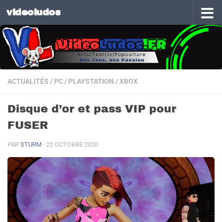
videoludos
Skip to content
ACTUALITÉS
/
PC
/
PLAYSTATION
/
XBOX
Disque d’or et pass VIP pour
FUSER
PAR
STURM
·
22 OCTOBRE 2020