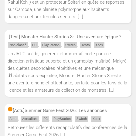
Rahul Kohli) est un protecteur Soltari en quête de réponses
sur Carcosa, une planète polymorphe aux habitants
dangereux et aux terribles secrets.
[…]
[Test] Monster Hunter Stories 3 : Une aventure épique ?!
,
,
,
,
,
Non classé
PC
PlayStation
Switch
Tests
Xbox
Un JRPG solide, généreux et immersif, porté par une
direction artistique superbe et un gameplay maîtrisé. Malgré
des quêtes secondaires répétitives et une mécanique
d’habitats sous‑exploitée, Monster Hunter Stories 3 reste
une aventure riche et attachante, parfaite pour les fans de la
licence et les amateurs de collection de monstres.
[…]
[Actu]
Summer Game Fest 2026 : Les annonces
,
,
,
,
,
Actu
Actualités
PC
PlayStation
Switch
Xbox
Retrouvez les différents récapitulatifs des conférences de la
Summer Game Fest 2026
[…]