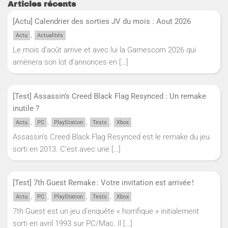
Articles récents
[Actu] Calendrier des sorties JV du mois : Aout 2026
,
Actu
Actualités
Le mois d’août arrive et avec lui la Gamescom 2026 qui
amènera son lot d’annonces en
[…]
[Test] Assassin’s Creed Black Flag Resynced : Un remake
inutile ?
,
,
,
,
Actu
PC
PlayStation
Tests
Xbox
Assassin’s Creed Black Flag Resynced est le remake du jeu
sorti en 2013. C’est avec une
[…]
[Test] 7th Guest Remake : Votre invitation est arrivée !
,
,
,
,
Actu
PC
PlayStation
Tests
Xbox
7th Guest est un jeu d’enquête « horrifique » initialement
sorti en avril 1993 sur PC/Mac. Il
[…]