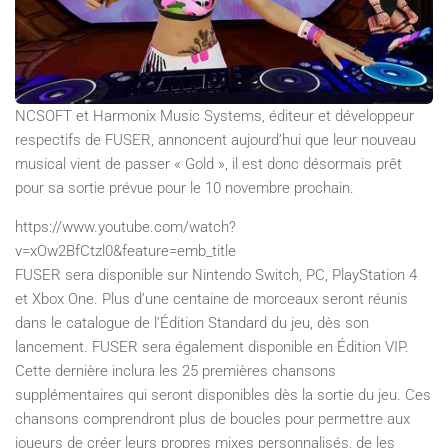
NCSOFT et Harmonix Music Systems, éditeur et développeur
respectifs de FUSER, annoncent aujourd’hui que leur nouveau
musical vient de passer « Gold », il est donc désormais prêt
pour sa sortie prévue pour le 10 novembre prochain.
https://www.youtube.com/watch?
v=xOw2BfCtzl0&feature=emb_title
FUSER sera disponible sur Nintendo Switch, PC, PlayStation 4
et Xbox One. Plus d’une centaine de morceaux seront réunis
dans le catalogue de l’Édition Standard du jeu, dès son
lancement. FUSER sera également disponible en Édition VIP.
Cette dernière inclura les 25 premières chansons
supplémentaires qui seront disponibles dès la sortie du jeu. Ces
chansons comprendront plus de boucles pour permettre aux
joueurs de créer leurs propres mixes personnalisés, de les