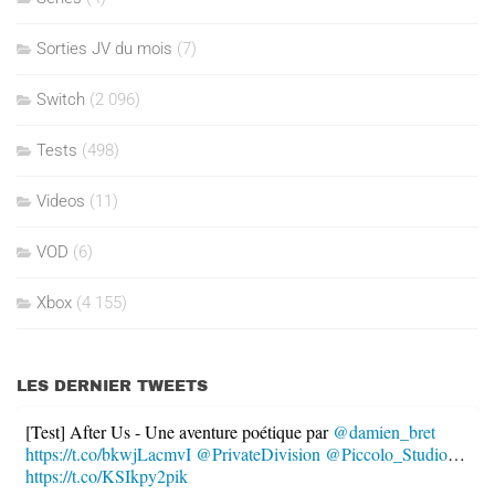
Sorties JV du mois
(7)
Switch
(2 096)
Tests
(498)
Videos
(11)
VOD
(6)
Xbox
(4 155)
LES DERNIER TWEETS
[Test] After Us - Une aventure poétique par
@damien_bret
https://t.co/bkwjLacmvI
@PrivateDivision
@Piccolo_Studio
…
https://t.co/KSIkpy2pik