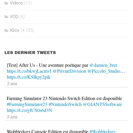
Videos
(11)
VOD
(6)
Xbox
(4 155)
LES DERNIER TWEETS
[Test] After Us - Une aventure poétique par
@damien_bret
https://t.co/bkwjLacmvI
@PrivateDivision
@Piccolo_Studio
…
https://t.co/KSIkpy2pik
3 ans
Farming Simulator 23 Nintendo Switch Edition est disponible
#FarmingSimulator23
#NintendoSwitch
@GIANTSSoftware
https://t.co/gIUS0s6d3N
3 ans
Wobbledogs Console Edition est disponible
#Wobbledogs