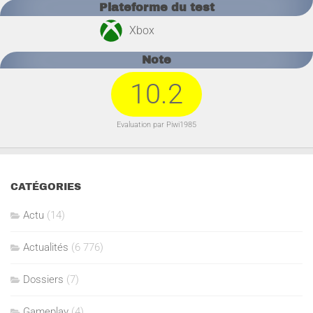
Plateforme du test
Xbox
Note
10.2
Evaluation par Piwi1985
CATÉGORIES
Actu
(14)
Actualités
(6 776)
Dossiers
(7)
Gameplay
(4)