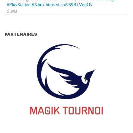
#PlayStation
#Xbox
https://t.co/989BkVopGk
3 ans
PARTENAIRES