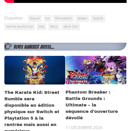
Étiquettes :
Nacon
ps
Simulation
steam
Switch
tennis world tour
test
Xbox
xbox One
VOUS AIMEREZ AUSSI...
Phantom Breaker :
The Karate Kid: Street
Battle Grounds :
Rumble sera
Ultimate – la
disponible en édition
séquence d’ouverture
physique sur Switch et
dévoilé
Playtation 5 à la
rentrée mais aussi en
11 DÉCEMBRE 2024
numérique