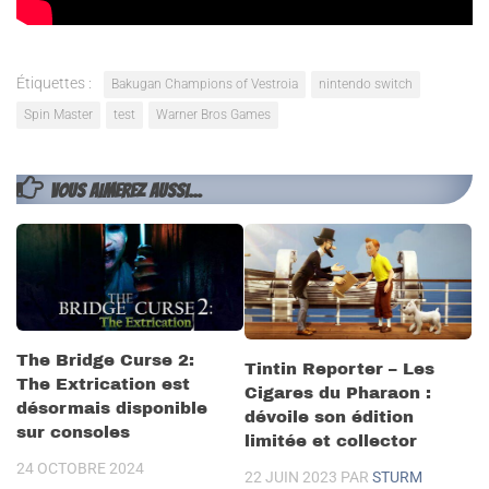
Étiquettes :
Bakugan Champions of Vestroia
nintendo switch
Spin Master
test
Warner Bros Games
VOUS AIMEREZ AUSSI...
The Bridge Curse 2:
Tintin Reporter – Les
The Extrication est
Cigares du Pharaon :
désormais disponible
dévoile son édition
sur consoles
limitée et collector
24 OCTOBRE 2024
22 JUIN 2023
PAR
STURM