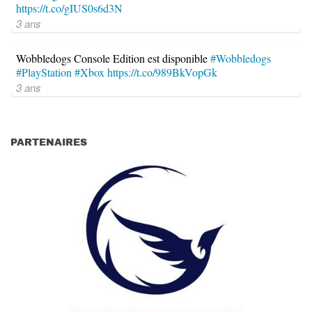
https://t.co/gIUS0s6d3N
3 ans
Wobbledogs Console Edition est disponible
#Wobbledogs
#PlayStation
#Xbox
https://t.co/989BkVopGk
3 ans
PARTENAIRES