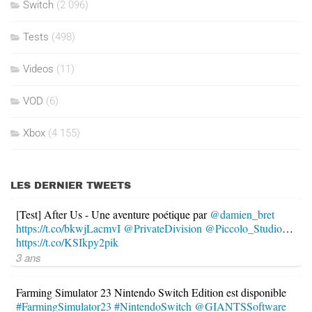
Switch
(2 096)
Tests
(498)
Videos
(11)
VOD
(6)
Xbox
(4 155)
LES DERNIER TWEETS
[Test] After Us - Une aventure poétique par
@damien_bret
https://t.co/bkwjLacmvI
@PrivateDivision
@Piccolo_Studio
…
https://t.co/KSIkpy2pik
3 ans
Farming Simulator 23 Nintendo Switch Edition est disponible
#FarmingSimulator23
#NintendoSwitch
@GIANTSSoftware