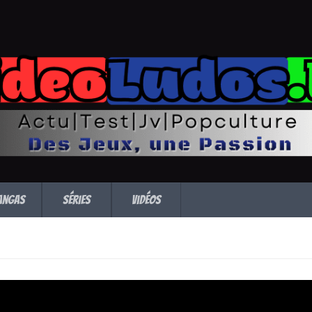
angas
Séries
Vidéos
t’s Tale aura droit à