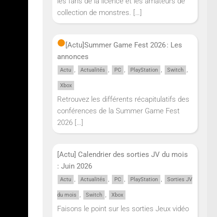
les fans de la licence et les amateurs de
collection de monstres.
[…]
[Actu]
Summer Game Fest 2026 : Les
annonces
,
,
,
,
,
Actu
Actualités
PC
PlayStation
Switch
t. Pour
Xbox
Retrouvez les différents récapitulatifs des
conférences de la Summer Game Fest
2026
[…]
[Actu] Calendrier des sorties JV du mois
: Juin 2026
,
,
,
,
Actu
Actualités
PC
PlayStation
Sorties JV
,
,
du mois
Switch
Xbox
Faisons le point sur les sorties Jeux vidéo