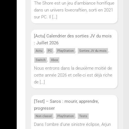
The Shore est un jeu d’ambiance horrifique
dans un univers lovecraftien, sorti en 2021
sur PC. Il
[…]
[Actu] Calendrier des sorties JV du mois
: Juillet 2026
,
,
,
,
Actu
PC
PlayStation
Sorties JV du mois
,
Switch
Xbox
Nous entrons dans la deuxième moitié de
cette année 2026 et celle-ci est déjà riche
de
[…]
[Test] – Saros : mourir, apprendre,
progresser
,
,
Non classé
PlayStation
Tests
r – un
Dans l'ombre d'une sinistre éclipse, Arjun
ING