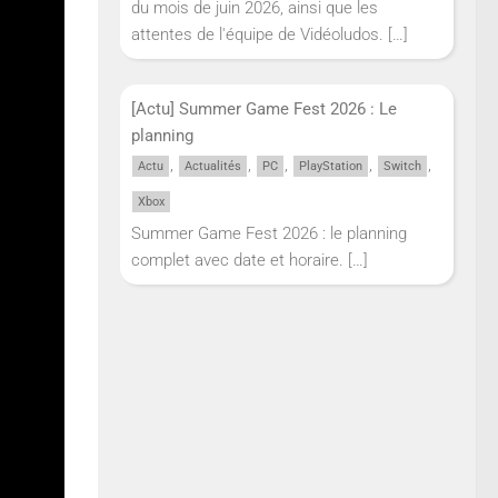
du mois de juin 2026, ainsi que les
attentes de l'équipe de Vidéoludos.
[…]
[Actu] Summer Game Fest 2026 : Le
planning
,
,
,
,
,
Actu
Actualités
PC
PlayStation
Switch
Xbox
Summer Game Fest 2026 : le planning
complet avec date et horaire.
[…]
vous
e et
elques