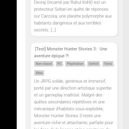
Devraj (incarné par Rahul Kohli) est un
avers
protecteur Soltari en quête de réponses
sur Carcosa, une planète polymorphe aux
habitants dangereux et aux terribles
secrets.
[…]
[Test] Monster Hunter Stories 3 : Une
aventure épique ?!
,
,
,
,
,
Non classé
PC
PlayStation
Switch
Tests
Xbox
Un JRPG solide, généreux et immersif,
porté par une direction artistique superbe
et un gameplay maîtrisé. Malgré des
quêtes secondaires répétitives et une
mécanique d’habitats sous‑exploitée,
Monster Hunter Stories 3 reste une
aventure riche et attachante, parfaite pour