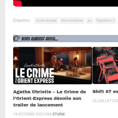
Étiquettes :
Accès anticipé
NeocoreGames
pc
Playstation 5
VOUS AIMEREZ AUSSI...
Shift 87 e
Agatha Christie – Le Crime de
l’Orient-Express dévoile son
24 JUILLET 20
trailer de lancement
19 OCTOBRE 2023
PAR
STURM