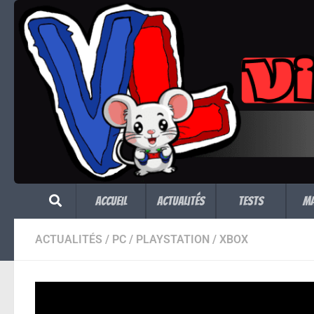
Skip to content
Accueil
Actualités
Tests
M
ACTUALITÉS
/
PC
/
PLAYSTATION
/
XBOX
King Arthur: Knigh