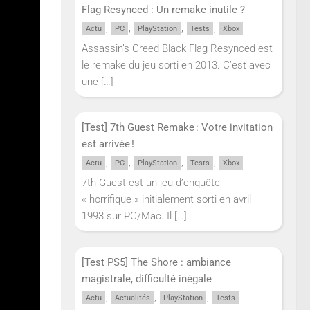
Flag Resynced : Un remake inutile ?
,
,
,
,
Actu
PC
PlayStation
Tests
Xbox
Assassin’s Creed Black Flag Resynced est
le remake du jeu sorti en 2013. C’est avec
une
[…]
[Test] 7th Guest Remake : Votre invitation
quera
est arrivée !
,
,
,
,
Actu
PC
PlayStation
Tests
Xbox
7th Guest est un jeu d’enquête
n avec
« horrifique » initialement sorti en avril
1993 sur PC/Mac. Il
[…]
[Test PS5] The Shore : ambiance
magistrale, difficulté inégale
,
,
,
Actu
Actualités
PlayStation
Tests