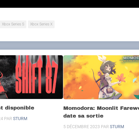
Xbox Series S
Xbox Series X
st disponible
Momodora: Moonlit Farewe
date sa sortie
24
PAR
STURM
5 DÉCEMBRE 2023
PAR
STURM