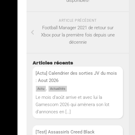
disponibles!
ARTICLE PRÉCÉDENT
Football Manager 2021 de retour sur
Xbox pour la première fois depuis une
décennie
Articles récents
[Actu] Calendrier des sorties JV du mois
: Aout 2026
,
Actu
Actualités
Le mois d’août arrive et avec lui la
Gamescom 2026 qui amènera son lot
d’annonces en
[…]
[Test] Assassin’s Creed Black