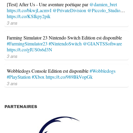
[Test] After Us - Une aventure poétique par
@damien_bret
https://t.co/bkwjLacmvI
@PrivateDivision
@Piccolo_Studio
…
https://t.co/KSIkpy2pik
3 ans
Farming Simulator 23 Nintendo Switch Edition est disponible
#FarmingSimulator23
#NintendoSwitch
@GIANTSSoftware
https://t.co/gIUS0s6d3N
3 ans
Wobbledogs Console Edition est disponible
#Wobbledogs
#PlayStation
#Xbox
https://t.co/989BkVopGk
3 ans
PARTENAIRES