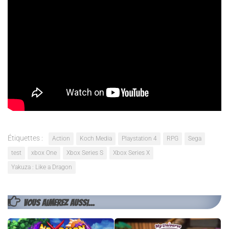
Le doublage
Négatif
Parfois trop de cinématiques
Quelques ratés en terme de chargement
Un peu juste graphiquement pour la next-gen
Étiquettes :
Action
Koch Media
Playstation 4
RPG
Sega
test
xbox One
Xbox Series S
Xbox Series X
Yakuza : Like a Dragon
VOUS AIMEREZ AUSSI...