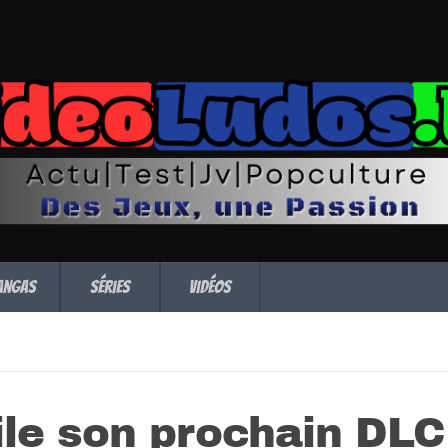
angas
Séries
Vidéos
ile son prochain DLC