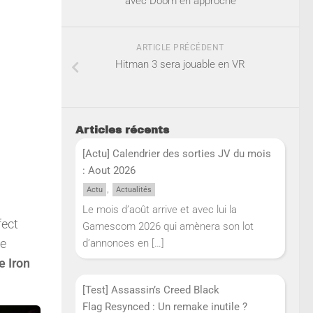
avec Doom en approche
ARTICLE PRÉCÉDENT
Hitman 3 sera jouable en VR
Articles récents
[Actu] Calendrier des sorties JV du mois
: Aout 2026
,
Actu
Actualités
Le mois d’août arrive et avec lui la
fect
Gamescom 2026 qui amènera son lot
te
d’annonces en
[…]
e Iron
[Test] Assassin’s Creed Black
Flag Resynced : Un remake inutile ?