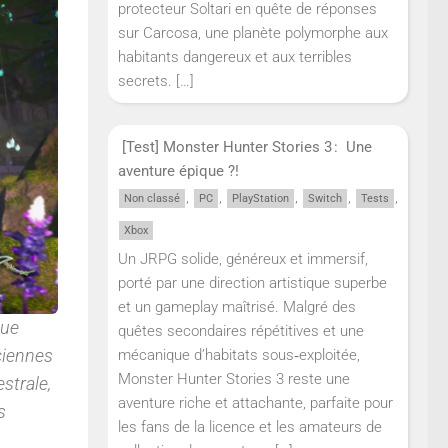
protecteur Soltari en quête de réponses
sur Carcosa, une planète polymorphe aux
habitants dangereux et aux terribles
secrets.
[…]
[Test] Monster Hunter Stories 3 : Une
aventure épique ?!
,
,
,
,
,
Non classé
PC
PlayStation
Switch
Tests
Xbox
Un JRPG solide, généreux et immersif,
porté par une direction artistique superbe
et un gameplay maîtrisé. Malgré des
que
quêtes secondaires répétitives et une
ciennes
mécanique d’habitats sous‑exploitée,
Monster Hunter Stories 3 reste une
strale,
aventure riche et attachante, parfaite pour
s
les fans de la licence et les amateurs de