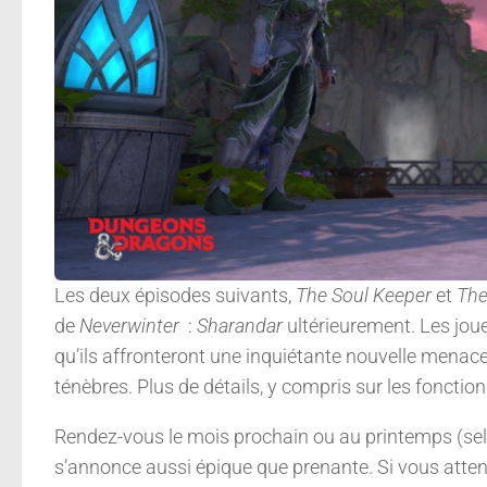
Les deux épisodes suivants,
The Soul Keeper
et
The
de
Neverwinter
:
Sharandar
ultérieurement. Les jou
qu’ils affronteront une inquiétante nouvelle menace
ténèbres. Plus de détails, y compris sur les fonction
Rendez-vous le mois prochain ou au printemps (selo
s’annonce aussi épique que prenante. Si vous attend