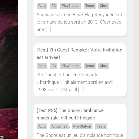
,
,
,
,
Actu
PC
PlayStation
Tests
Xbox
Assassin’s Creed Black Flag Resynced est
le remake du jeu sorti en 2013. C’est avec
une
[…]
[Test] 7th Guest Remake : Votre invitation
est arrivée !
,
,
,
,
Actu
PC
PlayStation
Tests
Xbox
7th Guest est un jeu d’enquête
« horrifique » initialement sorti en avril
1993 sur PC/Mac. Il
[…]
[Test PS5] The Shore : ambiance
magistrale, difficulté inégale
,
,
,
Actu
Actualités
PlayStation
Tests
The Shore est un jeu d’ambiance horrifique