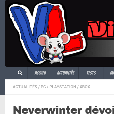
Skip to content
Accueil
Actualités
Tests
M
ACTUALITÉS
/
PC
/
PLAYSTATION
/
XBOX
Neverwinter dévo