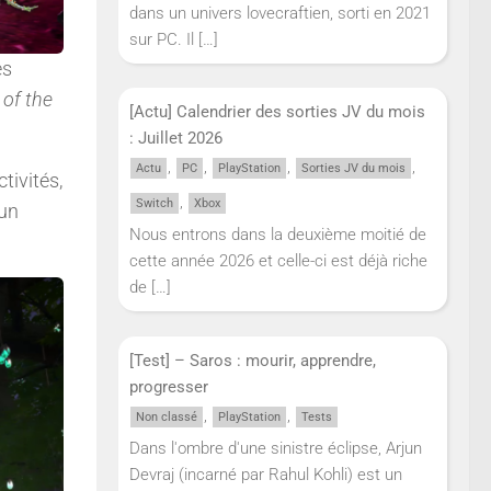
dans un univers lovecraftien, sorti en 2021
sur PC. Il
[…]
es
 of the
[Actu] Calendrier des sorties JV du mois
: Juillet 2026
,
,
,
,
Actu
PC
PlayStation
Sorties JV du mois
tivités,
,
Switch
Xbox
 un
Nous entrons dans la deuxième moitié de
cette année 2026 et celle-ci est déjà riche
de
[…]
[Test] – Saros : mourir, apprendre,
progresser
,
,
Non classé
PlayStation
Tests
Dans l'ombre d'une sinistre éclipse, Arjun
Devraj (incarné par Rahul Kohli) est un