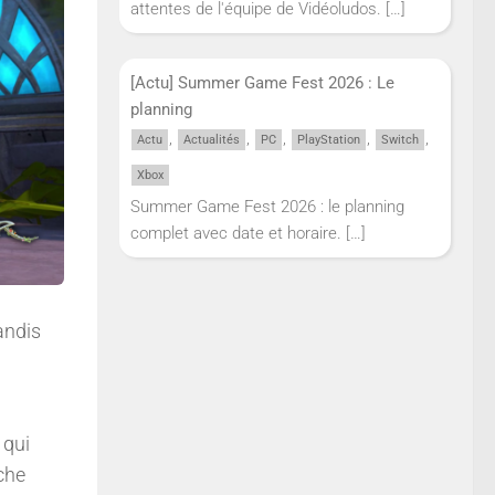
attentes de l'équipe de Vidéoludos.
[…]
[Actu] Summer Game Fest 2026 : Le
planning
,
,
,
,
,
Actu
Actualités
PC
PlayStation
Switch
Xbox
Summer Game Fest 2026 : le planning
complet avec date et horaire.
[…]
andis
 qui
che