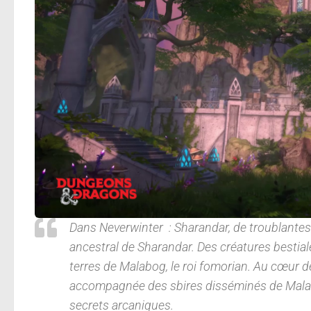
Dans
Neverwinter
:
Sharandar,
de troublantes
ancestral de Sharandar. Des créatures bestial
terres de Malabog, le roi fomorian. Au cœur d
accompagnée des sbires disséminés de Malab
secrets arcaniques.