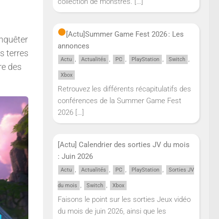
collection de monstres.
[…]
[Actu]
Summer Game Fest 2026 : Les
enquêter
annonces
s terres
,
,
,
,
,
Actu
Actualités
PC
PlayStation
Switch
re des
Xbox
Retrouvez les différents récapitulatifs des
conférences de la Summer Game Fest
2026
[…]
[Actu] Calendrier des sorties JV du mois
: Juin 2026
,
,
,
,
Actu
Actualités
PC
PlayStation
Sorties JV
,
,
du mois
Switch
Xbox
Faisons le point sur les sorties Jeux vidéo
du mois de juin 2026, ainsi que les