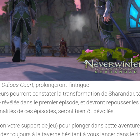
 Odious Court,
prolongeront l’intrigue
eurs pourront constater la transformation de Sharandar, t
 révélée dans le premier épisode, et devront repousser les
nalités de ces épisodes, seront bientôt dévoilés.
n votre support de jeu) pour plonger dans cette aventure
ez toujours à la taverne hésitant à vous lancer dans le ri