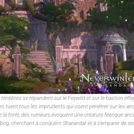
 ténèbres se répandent sur le Feywild et sur le bastion elfi
es tuent tous les imprudents qui osent pénétrer sur les an
e la forêt, des rumeurs évoquent une créature féerique ance
og, cherchant à conquérir Sharandar et à s’emparer de se