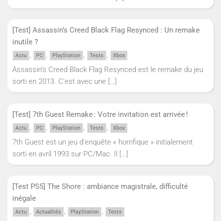
[Test] Assassin’s Creed Black Flag Resynced : Un remake
inutile ?
,
,
,
,
Actu
PC
PlayStation
Tests
Xbox
Assassin’s Creed Black Flag Resynced est le remake du jeu
sorti en 2013. C’est avec une
[…]
[Test] 7th Guest Remake : Votre invitation est arrivée !
,
,
,
,
Actu
PC
PlayStation
Tests
Xbox
7th Guest est un jeu d’enquête « horrifique » initialement
sorti en avril 1993 sur PC/Mac. Il
[…]
[Test PS5] The Shore : ambiance magistrale, difficulté
inégale
,
,
,
Actu
Actualités
PlayStation
Tests