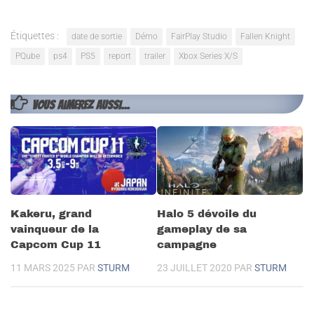
Étiquettes :
date de sortie
Démo
FairPlay Studio
Fallen Knight
PQube
ps4
PS5
report
trailer
Xbox Series X/S
VOUS AIMEREZ AUSSI...
Kakeru, grand
Halo 5 dévoile du
vainqueur de la
gameplay de sa
Capcom Cup 11
campagne
11 MARS 2025
PAR
STURM
23 JUILLET 2020
PAR
STURM