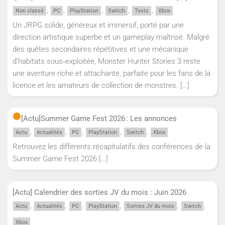
,
,
,
,
,
Non classé
PC
PlayStation
Switch
Tests
Xbox
Un JRPG solide, généreux et immersif, porté par une
direction artistique superbe et un gameplay maîtrisé. Malgré
des quêtes secondaires répétitives et une mécanique
d’habitats sous‑exploitée, Monster Hunter Stories 3 reste
une aventure riche et attachante, parfaite pour les fans de la
licence et les amateurs de collection de monstres.
[…]
[Actu]
Summer Game Fest 2026 : Les annonces
,
,
,
,
,
Actu
Actualités
PC
PlayStation
Switch
Xbox
Retrouvez les différents récapitulatifs des conférences de la
Summer Game Fest 2026
[…]
[Actu] Calendrier des sorties JV du mois : Juin 2026
,
,
,
,
,
,
Actu
Actualités
PC
PlayStation
Sorties JV du mois
Switch
Xbox