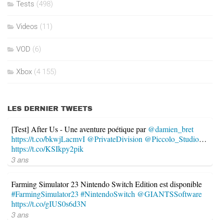
Tests
(498)
Videos
(11)
VOD
(6)
Xbox
(4 155)
LES DERNIER TWEETS
[Test] After Us - Une aventure poétique par
@damien_bret
https://t.co/bkwjLacmvI
@PrivateDivision
@Piccolo_Studio
…
https://t.co/KSIkpy2pik
3 ans
Farming Simulator 23 Nintendo Switch Edition est disponible
#FarmingSimulator23
#NintendoSwitch
@GIANTSSoftware
https://t.co/gIUS0s6d3N
3 ans