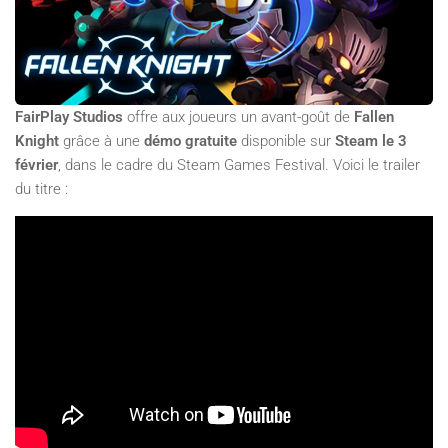
FairPlay Studios
offre aux joueurs un avant-goût de
Fallen
Knight
grâce à une
démo gratuite
disponible sur
Steam le 3
février
, dans le cadre du Steam Games Festival. Voici le trailer
du titre :