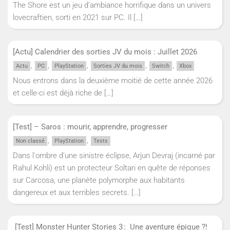
The Shore est un jeu d’ambiance horrifique dans un univers
lovecraftien, sorti en 2021 sur PC. Il
[…]
[Actu] Calendrier des sorties JV du mois : Juillet 2026
,
,
,
,
,
Actu
PC
PlayStation
Sorties JV du mois
Switch
Xbox
Nous entrons dans la deuxième moitié de cette année 2026
et celle-ci est déjà riche de
[…]
[Test] – Saros : mourir, apprendre, progresser
,
,
Non classé
PlayStation
Tests
Dans l'ombre d'une sinistre éclipse, Arjun Devraj (incarné par
Rahul Kohli) est un protecteur Soltari en quête de réponses
sur Carcosa, une planète polymorphe aux habitants
dangereux et aux terribles secrets.
[…]
[Test] Monster Hunter Stories 3 : Une aventure épique ?!