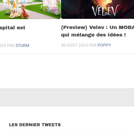
{Preview} Velev : Un MOB
pital est
qui mélange des idées !
30 AOÛT 2024
PAR
POPPY
023
PAR
STURM
LES DERNIER TWEETS