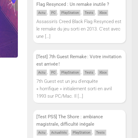
Flag Resynced : Un remake inutile ?
,
,
,
,
Actu
PC
PlayStation
Tests
Xbox
Assassin’s Creed Black Flag Resynced est
le remake du jeu sorti en 2013. C’est avec
une
[…]
[Test] 7th Guest Remake : Votre invitation
est arrivée !
,
,
,
,
Actu
PC
PlayStation
Tests
Xbox
7th Guest est un jeu d’enquête
« horrifique » initialement sorti en avril
1993 sur PC/Mac. Il
[…]
[Test PS5] The Shore : ambiance
magistrale, difficulté inégale
,
,
,
Actu
Actualités
PlayStation
Tests