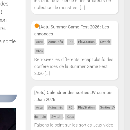
les fans de la licence et les amateurs de
 des
collection de monstres.
[…]
t
son
[Actu]
Summer Game Fest 2026 : Les
re.
annonces
 sortie,
,
,
,
,
,
Actu
Actualités
PC
PlayStation
Switch
Xbox
Retrouvez les différents récapitulatifs des
conférences de la Summer Game Fest
2026
[…]
[Actu] Calendrier des sorties JV du mois
: Juin 2026
,
,
,
,
Actu
Actualités
PC
PlayStation
Sorties JV
,
,
du mois
Switch
Xbox
Faisons le point sur les sorties Jeux vidéo