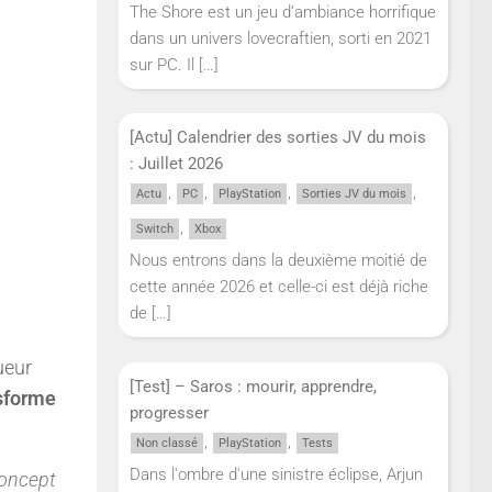
The Shore est un jeu d’ambiance horrifique
dans un univers lovecraftien, sorti en 2021
sur PC. Il
[…]
[Actu] Calendrier des sorties JV du mois
: Juillet 2026
,
,
,
,
Actu
PC
PlayStation
Sorties JV du mois
,
Switch
Xbox
Nous entrons dans la deuxième moitié de
cette année 2026 et celle-ci est déjà riche
de
[…]
ueur
[Test] – Saros : mourir, apprendre,
nsforme
progresser
,
,
Non classé
PlayStation
Tests
Dans l'ombre d'une sinistre éclipse, Arjun
concept