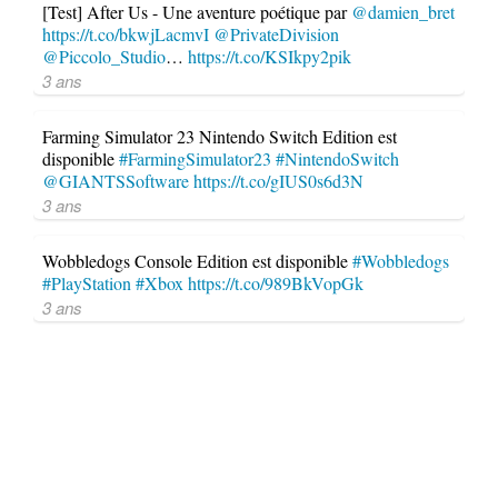
[Test] After Us - Une aventure poétique par
@damien_bret
https://t.co/bkwjLacmvI
@PrivateDivision
@Piccolo_Studio
…
https://t.co/KSIkpy2pik
3 ans
Farming Simulator 23 Nintendo Switch Edition est
disponible
#FarmingSimulator23
#NintendoSwitch
@GIANTSSoftware
https://t.co/gIUS0s6d3N
3 ans
Wobbledogs Console Edition est disponible
#Wobbledogs
#PlayStation
#Xbox
https://t.co/989BkVopGk
3 ans