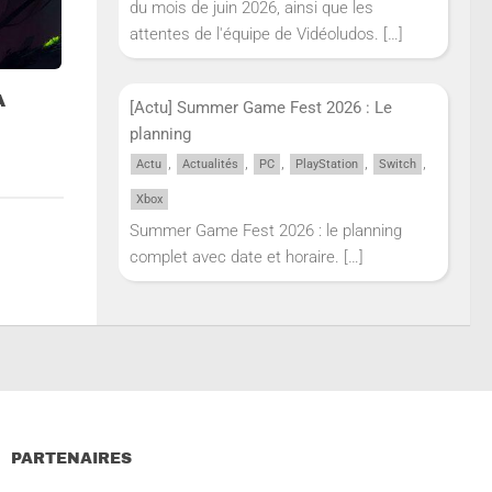
du mois de juin 2026, ainsi que les
attentes de l'équipe de Vidéoludos.
[…]
A
[Actu] Summer Game Fest 2026 : Le
planning
,
,
,
,
,
Actu
Actualités
PC
PlayStation
Switch
Xbox
Summer Game Fest 2026 : le planning
complet avec date et horaire.
[…]
PARTENAIRES