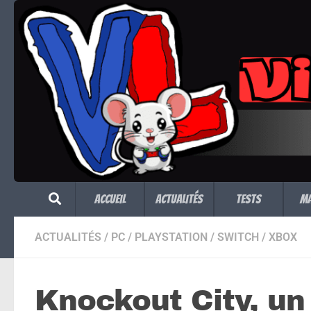
Skip to content
Accueil
Actualités
Tests
M
ACTUALITÉS
/
PC
/
PLAYSTATION
/
SWITCH
/
XBOX
Knockout City, un 