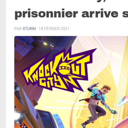
prisonnier arrive 
PAR
STURM
·
18 FÉVRIER 2021