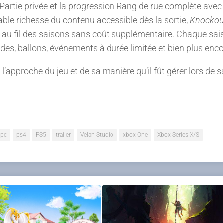
Partie privée et la progression Rang de rue complète avec
able richesse du contenu accessible dès la sortie,
Knockou
au fil des saisons sans coût supplémentaire. Chaque sai
es, ballons, événements à durée limitée et bien plus enco
approche du jeu et de sa manière qu’il fût gérer lors de sa
pc
ps4
PS5
trailer
Velan Studio
xbox One
Xbox Series X/S