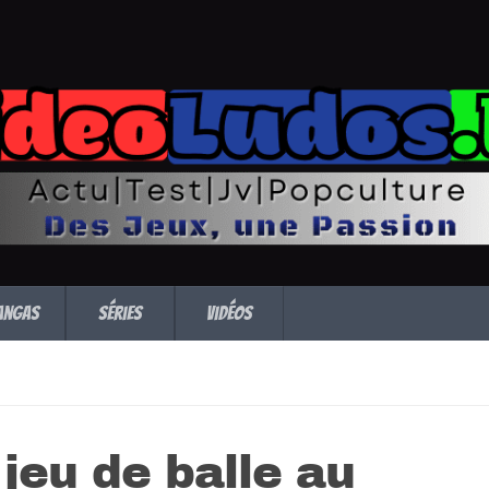
angas
Séries
Vidéos
jeu de balle au