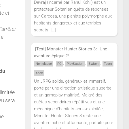
Devraj (incarné par Rahul Kohli) est un
e
protecteur Soltari en quête de réponses
te et
sur Carcosa, une planète polymorphe aux
habitants dangereux et aux terribles
’arrêter
secrets.
[…]
ta
[Test] Monster Hunter Stories 3 : Une
aventure épique ?!
,
,
,
,
,
Non classé
PC
PlayStation
Switch
Tests
 du
Xbox
Un JRPG solide, généreux et immersif,
porté par une direction artistique superbe
limitée
et un gameplay maîtrisé. Malgré des
eu sera
quêtes secondaires répétitives et une
mécanique d’habitats sous‑exploitée,
Monster Hunter Stories 3 reste une
ne
aventure riche et attachante, parfaite pour