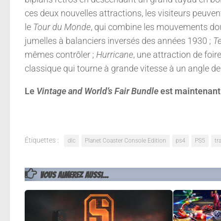
ces deux nouvelles attractions, les visiteurs peuve
le
Tour du Monde
, qui combine les mouvements dou
jumelles à balanciers inversés des années 1930 ;
Te
mêmes contrôler ;
Hurricane
, une attraction de foir
classique qui tourne à grande vitesse à un angle de
Le
Vintage and
World’s Fair Bundle
est maintenant 
Étiquettes :
dlc
Planet Coaster Console Edition
ps4
PS5
tra
VOUS AIMEREZ AUSSI...