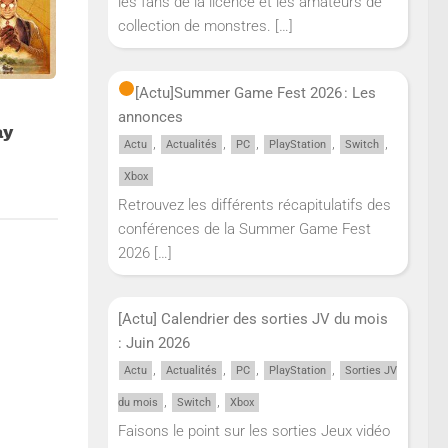
les fans de la licence et les amateurs de
collection de monstres.
[…]
[Actu]
Summer Game Fest 2026 : Les
annonces
ay
,
,
,
,
,
Actu
Actualités
PC
PlayStation
Switch
Xbox
Retrouvez les différents récapitulatifs des
conférences de la Summer Game Fest
2026
[…]
[Actu] Calendrier des sorties JV du mois
: Juin 2026
,
,
,
,
Actu
Actualités
PC
PlayStation
Sorties JV
,
,
du mois
Switch
Xbox
Faisons le point sur les sorties Jeux vidéo