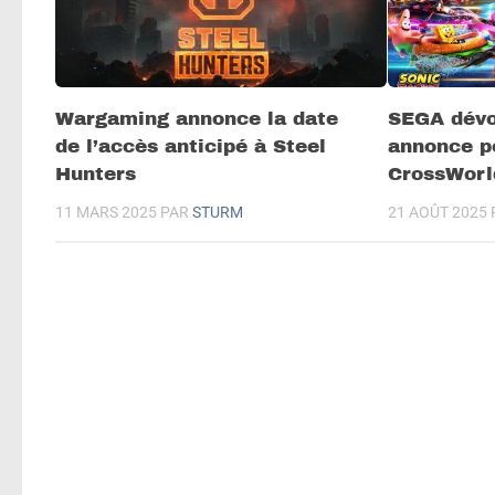
Wargaming annonce la date
SEGA dévo
de l’accès anticipé à Steel
annonce p
Hunters
CrossWorl
11 MARS 2025
PAR
STURM
21 AOÛT 2025