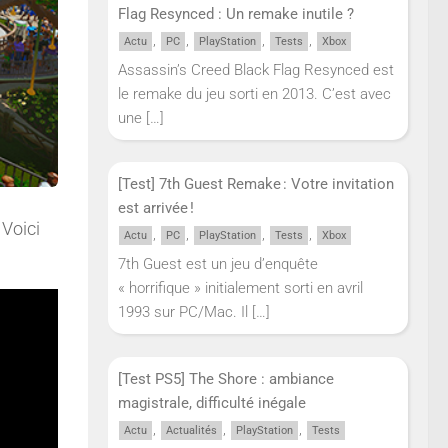
Flag Resynced : Un remake inutile ?
,
,
,
,
Actu
PC
PlayStation
Tests
Xbox
Assassin’s Creed Black Flag Resynced est
le remake du jeu sorti en 2013. C’est avec
une
[…]
[Test] 7th Guest Remake : Votre invitation
est arrivée !
 Voici
,
,
,
,
Actu
PC
PlayStation
Tests
Xbox
7th Guest est un jeu d’enquête
« horrifique » initialement sorti en avril
1993 sur PC/Mac. Il
[…]
[Test PS5] The Shore : ambiance
magistrale, difficulté inégale
,
,
,
Actu
Actualités
PlayStation
Tests