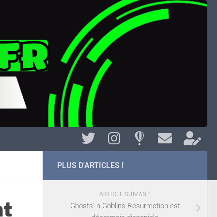
PLUS D'ARTICLES !
ARTICLE SUIVANT
nt
Ghosts’ n Goblins Resurrection est