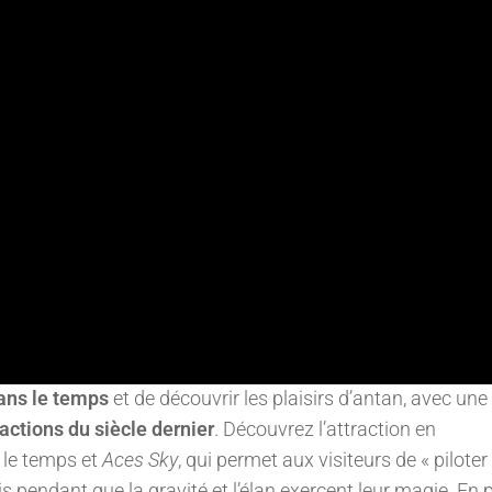
ans le temps
et de découvrir les plaisirs d’antan, avec une 
ractions du siècle dernier
. Découvrez l’attraction en
r le temps et
Aces Sky
, qui permet aux visiteurs de « piloter
 pendant que la gravité et l’élan exercent leur magie. En 