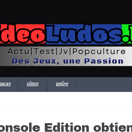
angas
Séries
Vidéos
onsole Edition obtie