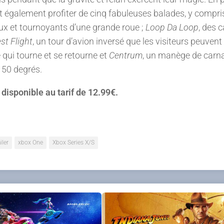
nt également profiter de cinq fabuleuses balades, y compri
x et tournoyants d’une grande roue ;
Loop Da Loop
, des 
st Flight
, un tour d’avion inversé que les visiteurs peuvent
e qui tourne et se retourne et
Centrum
, un manège de carn
 50 degrés.
disponible au tarif de 12.99€.
iler
xbox One
Xbox Series X/S