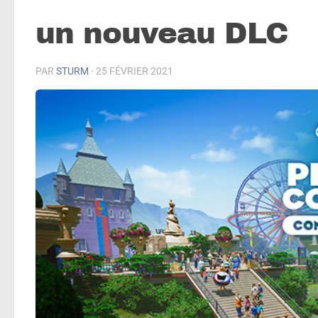
un nouveau DLC
PAR
STURM
·
25 FÉVRIER 2021