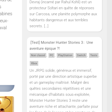
Devraj (incarné par Rahul Kohli) est un
s
protecteur Soltari en quête de réponses
cabines
sur Carcosa, une planète polymorphe aux
habitants dangereux et aux terribles
 eux-
secrets.
[…]
aval
[Test] Monster Hunter Stories 3 : Une
aventure épique ?!
,
,
,
,
,
Non classé
PC
PlayStation
Switch
Tests
Xbox
Un JRPG solide, généreux et immersif,
porté par une direction artistique superbe
et un gameplay maîtrisé. Malgré des
quêtes secondaires répétitives et une
mécanique d’habitats sous‑exploitée,
Monster Hunter Stories 3 reste une
aventure riche et attachante, parfaite pour