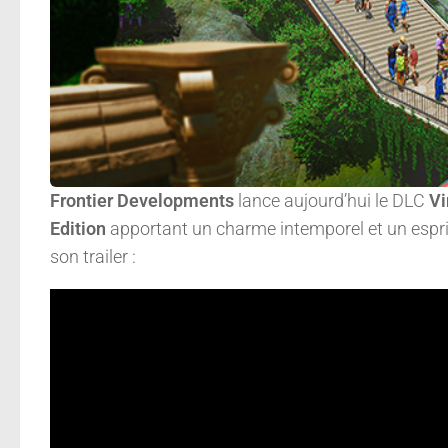
Frontier Developments
lance aujourd’hui le DLC
Vi
Edition
apportant un charme intemporel et un esprit 
son trailer :