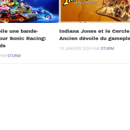
ile une bande-
Indiana Jones et le Cercle
our Sonic Racing:
Ancien dévoile du gamepl
ds
19 JANVIER 2024
PAR
STURM
PAR
STURM