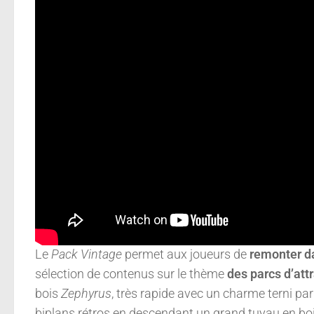
Le
Pack Vintage
permet aux joueurs de
remonter d
sélection de contenus sur le thème
des parcs d’att
bois
Zephyrus
, très rapide avec un charme terni pa
biplans rétros en descendant un grand tuyau en bois