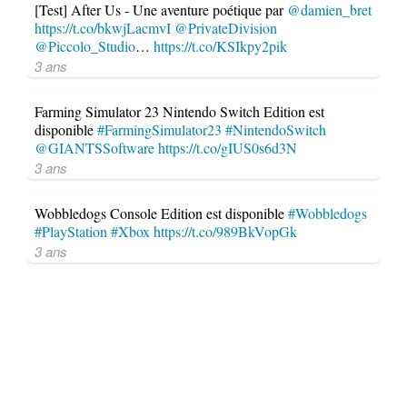
[Test] After Us - Une aventure poétique par
@damien_bret
https://t.co/bkwjLacmvI
@PrivateDivision
@Piccolo_Studio
…
https://t.co/KSIkpy2pik
3 ans
Farming Simulator 23 Nintendo Switch Edition est
disponible
#FarmingSimulator23
#NintendoSwitch
@GIANTSSoftware
https://t.co/gIUS0s6d3N
3 ans
Wobbledogs Console Edition est disponible
#Wobbledogs
#PlayStation
#Xbox
https://t.co/989BkVopGk
3 ans