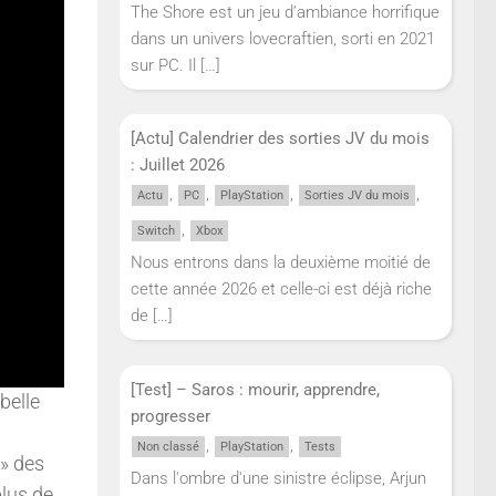
The Shore est un jeu d’ambiance horrifique
dans un univers lovecraftien, sorti en 2021
sur PC. Il
[…]
[Actu] Calendrier des sorties JV du mois
: Juillet 2026
,
,
,
,
Actu
PC
PlayStation
Sorties JV du mois
,
Switch
Xbox
Nous entrons dans la deuxième moitié de
cette année 2026 et celle-ci est déjà riche
de
[…]
[Test] – Saros : mourir, apprendre,
belle
progresser
,
,
Non classé
PlayStation
Tests
 » des
Dans l'ombre d'une sinistre éclipse, Arjun
plus de