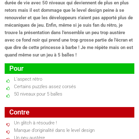
durée de vie avec 50 niveaux qui deviennent de plus en plus
retors mais il est dommage que le level design peine à se
renouveler et que les développeurs n’aient pas apporté plus de
mécaniques de jeu. Enfin, même si je suis fan du rétro, je
trouve la présentation dans l’ensemble un peu trop austère
avec ce fond noir qui prend une trop grosse partie de l’écran et
que dire de cette princesse à barbe ! Je me répète mais on est
quand même sur un jeu à 5 balles !
Pour
L’aspect rétro
Certains puzzles assez corsés
50 niveaux pour 5 balles
Contre
Un glitch à résoudre !
Manque d’originalité dans le level design
Un peu austère