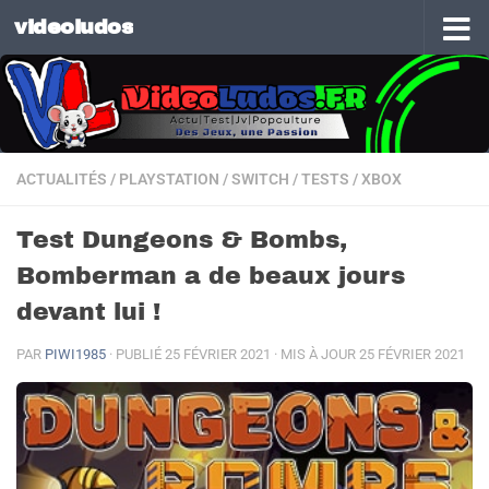
videoludos
Skip to content
ACTUALITÉS
/
PLAYSTATION
/
SWITCH
/
TESTS
/
XBOX
Test Dungeons & Bombs,
Bomberman a de beaux jours
devant lui !
PAR
PIWI1985
· PUBLIÉ
25 FÉVRIER 2021
· MIS À JOUR
25 FÉVRIER 2021