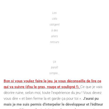
Les
clés
obligent
à des
allers
retours
ça
paraît
simple…
Bon si vous voulez faire le jeu, je vous déconseille de lire ce
qui va suivre (d’ou le gras, rouge et souligné !).
Ce que je vais
décrire ruine, selon moi, toute l’expérience du jeu ! Vous devez
vous dire « et bien ferme la et garde ça pour toi ».
J’aurai pu
mais je me suis permis d’interpeler le développeur et l’éditeur