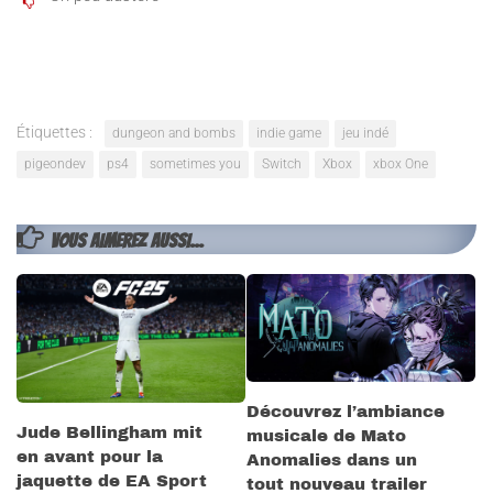
Étiquettes :
dungeon and bombs
indie game
jeu indé
pigeondev
ps4
sometimes you
Switch
Xbox
xbox One
VOUS AIMEREZ AUSSI...
Découvrez l’ambiance
Jude Bellingham mit
musicale de Mato
en avant pour la
Anomalies dans un
jaquette de EA Sport
tout nouveau trailer