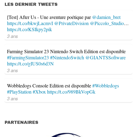
LES DERNIER TWEETS
[Test] After Us - Une aventure poétique par
@damien_bret
https://t.co/bkwjLacmvI
@PrivateDivision
@Piccolo_Studio
…
https://t.co/KSIkpy2pik
3 ans
Farming Simulator 23 Nintendo Switch Edition est disponible
#FarmingSimulator23
#NintendoSwitch
@GIANTSSoftware
https://t.co/gIUS0s6d3N
3 ans
Wobbledogs Console Edition est disponible
#Wobbledogs
#PlayStation
#Xbox
https://t.co/989BkVopGk
3 ans
PARTENAIRES