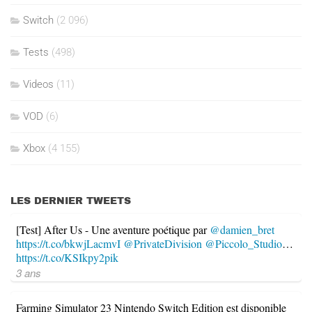
Switch
(2 096)
Tests
(498)
Videos
(11)
VOD
(6)
Xbox
(4 155)
LES DERNIER TWEETS
[Test] After Us - Une aventure poétique par
@damien_bret
https://t.co/bkwjLacmvI
@PrivateDivision
@Piccolo_Studio
…
https://t.co/KSIkpy2pik
3 ans
Farming Simulator 23 Nintendo Switch Edition est disponible