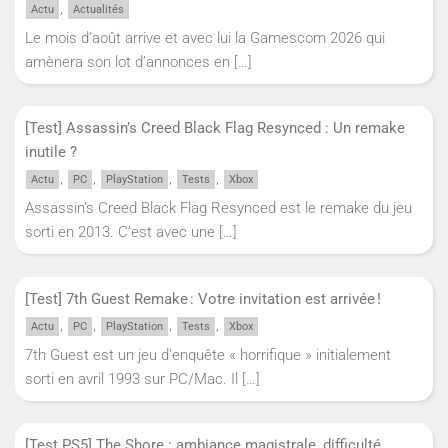
,
Actu
Actualités
Le mois d’août arrive et avec lui la Gamescom 2026 qui
amènera son lot d’annonces en
[…]
[Test] Assassin’s Creed Black Flag Resynced : Un remake
inutile ?
,
,
,
,
Actu
PC
PlayStation
Tests
Xbox
Assassin’s Creed Black Flag Resynced est le remake du jeu
sorti en 2013. C’est avec une
[…]
[Test] 7th Guest Remake : Votre invitation est arrivée !
,
,
,
,
Actu
PC
PlayStation
Tests
Xbox
7th Guest est un jeu d’enquête « horrifique » initialement
sorti en avril 1993 sur PC/Mac. Il
[…]
[Test PS5] The Shore : ambiance magistrale, difficulté