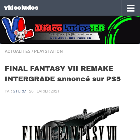
videoludos
Skip to content
ACTUALITÉS
/
PLAYSTATION
FINAL FANTASY VII REMAKE
INTERGRADE annoncé sur PS5
PAR
STURM
·
26 FÉVRIER 2021