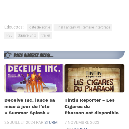
Étiquettes :
date de sortie
Final Fantasy VII Remake Intergrade
PS5
Square Enix
trailer
VOUS AIMEREZ AUSSI...
Deceive Inc. lance sa
Tintin Reporter – Les
mise à jour de l’été
Cigares du
« Summer Splash »
Pharaon est disponible
26 JUILLET 2024
PAR
STURM
7 NOVEMBRE 2023