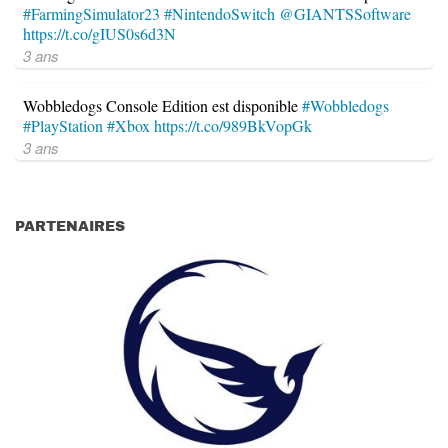
#FarmingSimulator23
#NintendoSwitch
@GIANTSSoftware
https://t.co/gIUS0s6d3N
3 ans
Wobbledogs Console Edition est disponible
#Wobbledogs
#PlayStation
#Xbox
https://t.co/989BkVopGk
3 ans
PARTENAIRES