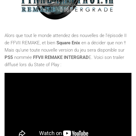
Alors que tout le monde attendez des nouvelles de l’épisode II
de FFVII REMAKE, et bien
Square Enix
en a décider que non !!
Mais qu’une toute nouvelle version du jeu sera disponible sur
PS5
nommée
FFVII REMAKE INTERGRAD
E. Voici son trailer
diffusé lors du State of Play :