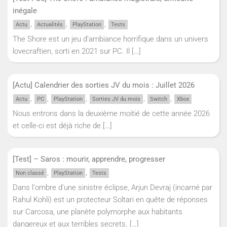
inégale
,
,
,
Actu
Actualités
PlayStation
Tests
The Shore est un jeu d’ambiance horrifique dans un univers
lovecraftien, sorti en 2021 sur PC. Il
[…]
[Actu] Calendrier des sorties JV du mois : Juillet 2026
,
,
,
,
,
Actu
PC
PlayStation
Sorties JV du mois
Switch
Xbox
Nous entrons dans la deuxième moitié de cette année 2026
et celle-ci est déjà riche de
[…]
[Test] – Saros : mourir, apprendre, progresser
,
,
Non classé
PlayStation
Tests
Dans l'ombre d'une sinistre éclipse, Arjun Devraj (incarné par
Rahul Kohli) est un protecteur Soltari en quête de réponses
sur Carcosa, une planète polymorphe aux habitants
dangereux et aux terribles secrets.
[…]