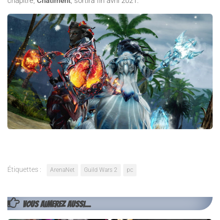
chapitre,
Châtiment
, sortira fin avril 2021.
Étiquettes :
ArenaNet
Guild Wars 2
pc
VOUS AIMEREZ AUSSI...