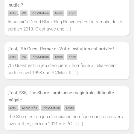
inutile ?
,
,
,
,
Actu
PC
PlayStation
Tests
Xbox
Assassin’s Creed Black Flag Resynced est le remake du jeu
sorti en 2013. C’est avec une
[…]
[Test] 7th Guest Remake : Votre invitation est arrivée !
,
,
,
,
Actu
PC
PlayStation
Tests
Xbox
7th Guest est un jeu d’enquête « horrifique » initialement
sorti en avril 1993 sur PC/Mac. Il
[…]
[Test PS5] The Shore : ambiance magistrale, difficulté
inégale
,
,
,
Actu
Actualités
PlayStation
Tests
The Shore est un jeu d’ambiance horrifique dans un univers
lovecraftien, sorti en 2021 sur PC. Il
[…]