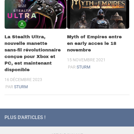
La Stealth Ultra,
Myth of Empires entre
nouvelle manette
en early acces le 18
sans-fil révolutionnaire
novembre
conçue pour Xbox et
15 NOVEMBRE 2021
PC, est maintenant
PAR
STURM
disponible
16 DÉCEMBRE 2023
PAR
STURM
PLUS D'ARTICLES !