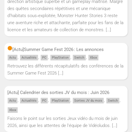
direction artistique superbe et un gameplay maîtrisé. Malgré
des quêtes secondaires répétitives et une mécanique
d’habitats sous‑exploitée, Monster Hunter Stories 3 reste
une aventure riche et attachante, parfaite pour les fans de la
licence et les amateurs de collection de monstres.
[…]
[Actu]
Summer Game Fest 2026 : Les annonces
,
,
,
,
,
Actu
Actualités
PC
PlayStation
Switch
Xbox
Retrouvez les différents récapitulatifs des conférences de la
Summer Game Fest 2026
[…]
[Actu] Calendrier des sorties JV du mois : Juin 2026
,
,
,
,
,
,
Actu
Actualités
PC
PlayStation
Sorties JV du mois
Switch
Xbox
Faisons le point sur les sorties Jeux vidéo du mois de juin
2026, ainsi que les attentes de l'équipe de Vidéoludos.
[…]