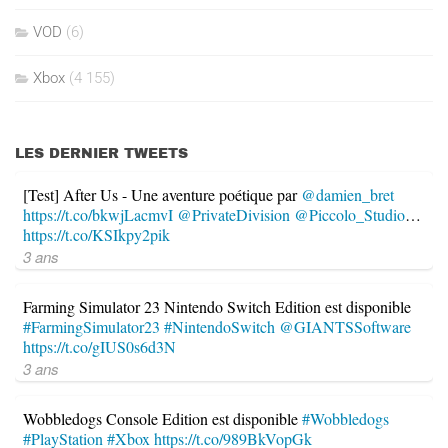
VOD
(6)
Xbox
(4 155)
LES DERNIER TWEETS
[Test] After Us - Une aventure poétique par
@damien_bret
https://t.co/bkwjLacmvI
@PrivateDivision
@Piccolo_Studio
…
https://t.co/KSIkpy2pik
3 ans
Farming Simulator 23 Nintendo Switch Edition est disponible
#FarmingSimulator23
#NintendoSwitch
@GIANTSSoftware
https://t.co/gIUS0s6d3N
3 ans
Wobbledogs Console Edition est disponible
#Wobbledogs
#PlayStation
#Xbox
https://t.co/989BkVopGk