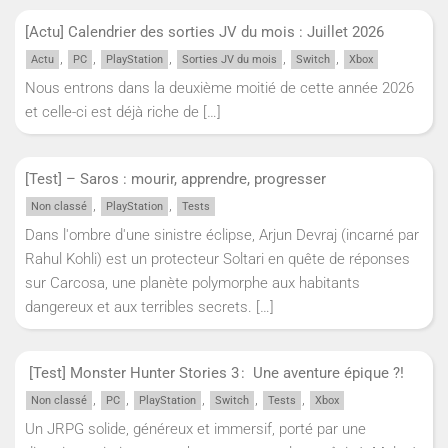
[Actu] Calendrier des sorties JV du mois : Juillet 2026
,
,
,
,
,
Actu
PC
PlayStation
Sorties JV du mois
Switch
Xbox
Nous entrons dans la deuxième moitié de cette année 2026
et celle-ci est déjà riche de
[…]
[Test] – Saros : mourir, apprendre, progresser
,
,
Non classé
PlayStation
Tests
Dans l'ombre d'une sinistre éclipse, Arjun Devraj (incarné par
Rahul Kohli) est un protecteur Soltari en quête de réponses
sur Carcosa, une planète polymorphe aux habitants
dangereux et aux terribles secrets.
[…]
[Test] Monster Hunter Stories 3 : Une aventure épique ?!
,
,
,
,
,
Non classé
PC
PlayStation
Switch
Tests
Xbox
Un JRPG solide, généreux et immersif, porté par une