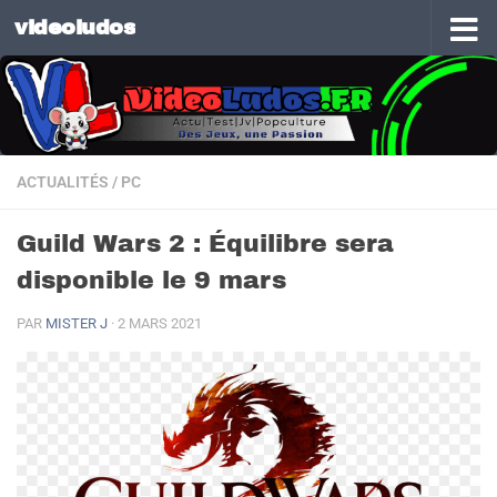
videoludos
Skip to content
ACTUALITÉS
/
PC
Guild Wars 2 : Équilibre sera
disponible le 9 mars
PAR
MISTER J
·
2 MARS 2021