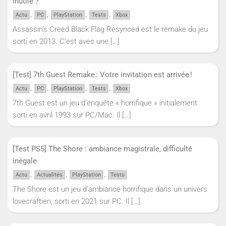
inutile ?
,
,
,
,
Actu
PC
PlayStation
Tests
Xbox
Assassin’s Creed Black Flag Resynced est le remake du jeu
sorti en 2013. C’est avec une
[…]
[Test] 7th Guest Remake : Votre invitation est arrivée !
,
,
,
,
Actu
PC
PlayStation
Tests
Xbox
7th Guest est un jeu d’enquête « horrifique » initialement
sorti en avril 1993 sur PC/Mac. Il
[…]
[Test PS5] The Shore : ambiance magistrale, difficulté
inégale
,
,
,
Actu
Actualités
PlayStation
Tests
The Shore est un jeu d’ambiance horrifique dans un univers
lovecraftien, sorti en 2021 sur PC. Il
[…]