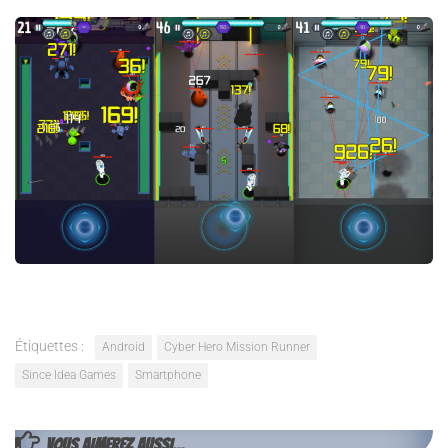
Étiquettes :
Android
Cyber Hero Mission Runner
Since Idea Games
Smartphone
VOUS AIMEREZ AUSSI...