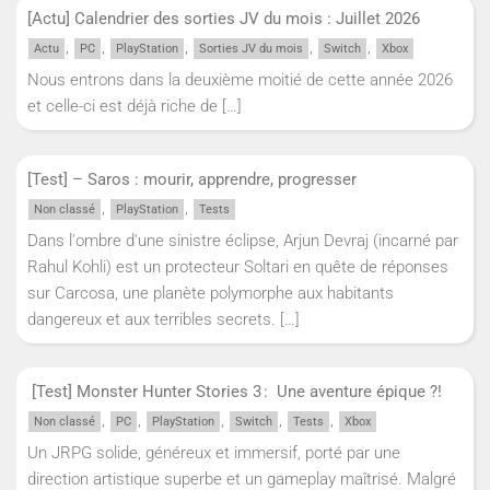
[Actu] Calendrier des sorties JV du mois : Juillet 2026
,
,
,
,
,
Actu
PC
PlayStation
Sorties JV du mois
Switch
Xbox
Nous entrons dans la deuxième moitié de cette année 2026
et celle-ci est déjà riche de
[…]
[Test] – Saros : mourir, apprendre, progresser
,
,
Non classé
PlayStation
Tests
Dans l'ombre d'une sinistre éclipse, Arjun Devraj (incarné par
Rahul Kohli) est un protecteur Soltari en quête de réponses
sur Carcosa, une planète polymorphe aux habitants
dangereux et aux terribles secrets.
[…]
[Test] Monster Hunter Stories 3 : Une aventure épique ?!
,
,
,
,
,
Non classé
PC
PlayStation
Switch
Tests
Xbox
Un JRPG solide, généreux et immersif, porté par une
direction artistique superbe et un gameplay maîtrisé. Malgré