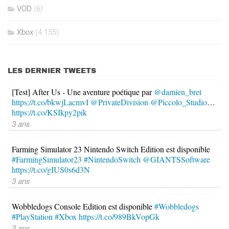
VOD
(6)
Xbox
(4 155)
LES DERNIER TWEETS
[Test] After Us - Une aventure poétique par
@damien_bret
https://t.co/bkwjLacmvI
@PrivateDivision
@Piccolo_Studio
…
https://t.co/KSIkpy2pik
3 ans
Farming Simulator 23 Nintendo Switch Edition est disponible
#FarmingSimulator23
#NintendoSwitch
@GIANTSSoftware
https://t.co/gIUS0s6d3N
3 ans
Wobbledogs Console Edition est disponible
#Wobbledogs
#PlayStation
#Xbox
https://t.co/989BkVopGk
3 ans