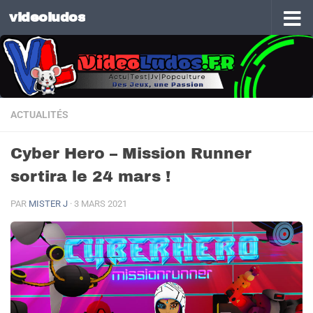
videoludos
Skip to content
ACTUALITÉS
Cyber Hero – Mission Runner
sortira le 24 mars !
PAR
MISTER J
·
3 MARS 2021