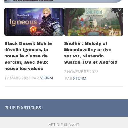
Black Desert Mobile
Snufkin: Melody of
dévoile Igneous, la
Moominvalley arrive
nouvelle classe de
sur PC, Nintendo
Sorcier, avec deux
Switch, iOS et Android
nouvelles vidéos
2 NOVEMBRE 2023
17 MARS 2023
PAR
STURM
PAR
STURM
PLUS D'ARTICLES !
ARTICLE SUIVANT