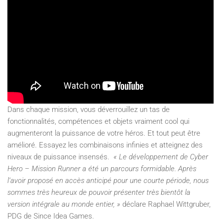
Dans chaque mission, vous déverrouillez un tas de
fonctionnalités, compétences et objets vraiment cool qui
augmenteront la puissance de votre héros. Et tout peut être
amélioré. Essayez les combinaisons infinies et atteignez des
niveaux de puissance insensés.
« Le développement de Cyber
Hero – Mission Runner a été un parcours formidable. Après
l’avoir proposé en accès anticipé pour une courte période, nous
sommes très heureux de pouvoir présenter très bientôt la
version intégrale au monde entier, »
déclare Raphael Wittgruber,
PDG de Since Idea Games.