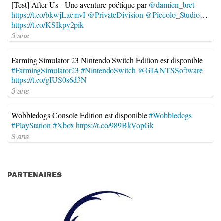
[Test] After Us - Une aventure poétique par
@damien_bret
https://t.co/bkwjLacmvI
@PrivateDivision
@Piccolo_Studio
…
https://t.co/KSIkpy2pik
3 ans
Farming Simulator 23 Nintendo Switch Edition est disponible
#FarmingSimulator23
#NintendoSwitch
@GIANTSSoftware
https://t.co/gIUS0s6d3N
3 ans
Wobbledogs Console Edition est disponible
#Wobbledogs
#PlayStation
#Xbox
https://t.co/989BkVopGk
3 ans
PARTENAIRES