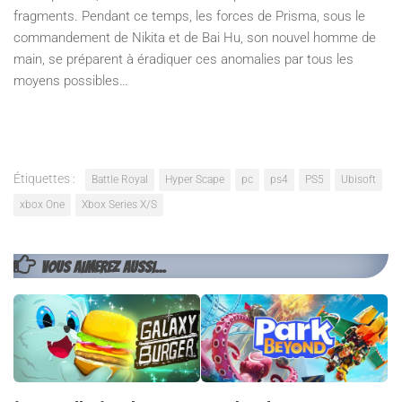
fragments. Pendant ce temps, les forces de Prisma, sous le
commandement de Nikita et de Bai Hu, son nouvel homme de
main, se préparent à éradiquer ces anomalies par tous les
moyens possibles…
Étiquettes :
Battle Royal
Hyper Scape
pc
ps4
PS5
Ubisoft
xbox One
Xbox Series X/S
VOUS AIMEREZ AUSSI...