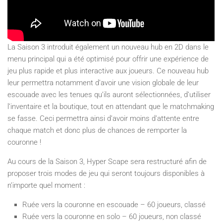
La Saison 3 introduit également un nouveau hub en 2D dans le
menu principal qui a été optimisé pour offrir une expérience de
jeu plus rapide et plus interactive aux joueurs. Ce nouveau hub
leur permettra notamment d’avoir une vision globale de leur
escouade avec les tenues qu’ils auront sélectionnées, d’utiliser
l’inventaire et la boutique, tout en attendant que le matchmaking
se fasse. Ceci permettra ainsi d’avoir moins d’attente entre
chaque match et donc plus de chances de remporter la
couronne !
Au cours de la Saison 3, Hyper Scape sera restructuré afin de
proposer trois modes de jeu qui seront toujours disponibles à
n’importe quel moment :
Ruée vers la couronne en escouade – 60 joueurs, classé
Ruée vers la couronne en solo – 60 joueurs, non classé