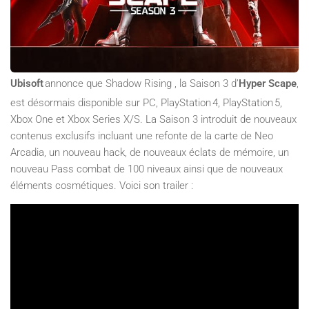
Ubisoft
annonce que Shadow Rising , la Saison 3 d’
Hyper Scape
,
est désormais disponible sur PC, PlayStation
4, PlayStation
5,
Xbox One et Xbox Series X/S. La Saison 3 introduit de nouveaux
contenus exclusifs incluant une refonte de la carte de Neo
Arcadia, un nouveau hack, de nouveaux éclats de mémoire, un
nouveau Pass combat de 100 niveaux ainsi que de nouveaux
éléments cosmétiques. Voici son trailer :