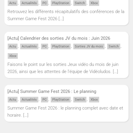
,
,
,
,
,
Actu
Actualités
PC
PlayStation
Switch
Xbox
Retrouvez les différents récapitulatifs des conférences de la
Summer Game Fest 2026
[…]
[Actu] Calendrier des sorties JV du mois : Juin 2026
,
,
,
,
,
,
Actu
Actualités
PC
PlayStation
Sorties JV du mois
Switch
Xbox
Faisons le point sur les sorties Jeux vidéo du mois de juin
2026, ainsi que les attentes de l'équipe de Vidéoludos.
[…]
[Actu] Summer Game Fest 2026 : Le planning
,
,
,
,
,
Actu
Actualités
PC
PlayStation
Switch
Xbox
Summer Game Fest 2026 : le planning complet avec date et
horaire.
[…]