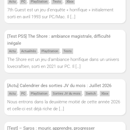
,
,
,
,
Actu
PC
PlayStation
Tests
Xbox
7th Guest est un jeu d’enquête « horrifique » initialement
sorti en avril 1993 sur PC/Mac. Il
[…]
[Test PS5] The Shore : ambiance magistrale, difficulté
inégale
,
,
,
Actu
Actualités
PlayStation
Tests
The Shore est un jeu d’ambiance horrifique dans un univers
lovecraftien, sorti en 2021 sur PC. Il
[…]
[Actu] Calendrier des sorties JV du mois : Juillet 2026
,
,
,
,
,
Actu
PC
PlayStation
Sorties JV du mois
Switch
Xbox
Nous entrons dans la deuxième moitié de cette année 2026
et celle-ci est déjà riche de
[…]
[Test] – Saros : mourir, apprendre, progresser