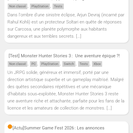
,
,
Non classé
PlayStation
Tests
Dans l'ombre d'une sinistre éclipse, Arjun Devraj (incarné par
Rahul Kohli) est un protecteur Soltari en quête de réponses
sur Carcosa, une planète polymorphe aux habitants
dangereux et aux terribles secrets.
[…]
[Test] Monster Hunter Stories 3 : Une aventure épique ?!
,
,
,
,
,
Non classé
PC
PlayStation
Switch
Tests
Xbox
Un JRPG solide, généreux et immersif, porté par une
direction artistique superbe et un gameplay maîtrisé. Malgré
des quêtes secondaires répétitives et une mécanique
d’habitats sous‑exploitée, Monster Hunter Stories 3 reste
une aventure riche et attachante, parfaite pour les fans de la
licence et les amateurs de collection de monstres.
[…]
[Actu]
Summer Game Fest 2026 : Les annonces