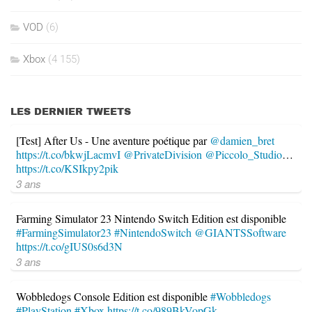
VOD
(6)
Xbox
(4 155)
LES DERNIER TWEETS
[Test] After Us - Une aventure poétique par
@damien_bret
https://t.co/bkwjLacmvI
@PrivateDivision
@Piccolo_Studio
…
https://t.co/KSIkpy2pik
3 ans
Farming Simulator 23 Nintendo Switch Edition est disponible
#FarmingSimulator23
#NintendoSwitch
@GIANTSSoftware
https://t.co/gIUS0s6d3N
3 ans
Wobbledogs Console Edition est disponible
#Wobbledogs
#PlayStation
#Xbox
https://t.co/989BkVopGk