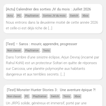
[Actu] Calendrier des sorties JV du mois : Juillet 2026
,
,
,
,
,
Actu
PC
PlayStation
Sorties JV du mois
Switch
Xbox
Nous entrons dans la deuxième moitié de cette année 2026
et celle-ci est déjà riche de
[…]
[Test] – Saros : mourir, apprendre, progresser
,
,
Non classé
PlayStation
Tests
Dans l'ombre d'une sinistre éclipse, Arjun Devraj (incarné par
Rahul Kohli) est un protecteur Soltari en quête de réponses
sur Carcosa, une planète polymorphe aux habitants
dangereux et aux terribles secrets.
[…]
[Test] Monster Hunter Stories 3 : Une aventure épique ?!
,
,
,
,
,
Non classé
PC
PlayStation
Switch
Tests
Xbox
Un JRPG solide, généreux et immersif, porté par une