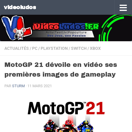
videoludos
Skip to content
ACTUALITÉS
/
PC
/
PLAYSTATION
/
SWITCH
/
XBOX
MotoGP 21 dévoile en vidéo ses
premières images de gameplay
PAR
STURM
·
11 MARS 2021