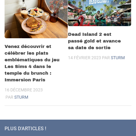
Dead Island 2 est
passé gold et avance
Venez découvrir et
sa date de sortie
célébrer les plats
14 FÉVRIER 2023
PAR
STURM
emblématiques du jeu
Les Sims 4 dans le
temple du brunch :
Immersion Paris
16 DÉCEMBRE 2023
PAR
STURM
PLUS D'ARTICLES !