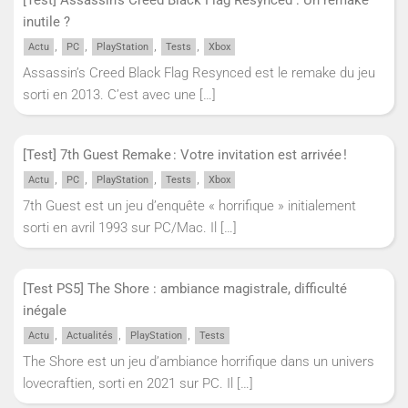
inutile ?
,
,
,
,
Actu
PC
PlayStation
Tests
Xbox
Assassin’s Creed Black Flag Resynced est le remake du jeu
sorti en 2013. C’est avec une
[…]
[Test] 7th Guest Remake : Votre invitation est arrivée !
,
,
,
,
Actu
PC
PlayStation
Tests
Xbox
7th Guest est un jeu d’enquête « horrifique » initialement
sorti en avril 1993 sur PC/Mac. Il
[…]
[Test PS5] The Shore : ambiance magistrale, difficulté
inégale
,
,
,
Actu
Actualités
PlayStation
Tests
The Shore est un jeu d’ambiance horrifique dans un univers
lovecraftien, sorti en 2021 sur PC. Il
[…]