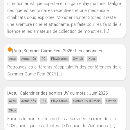
direction artistique superbe et un gameplay maîtrisé. Malgré
des quêtes secondaires répétitives et une mécanique
d’habitats sous‑exploitée, Monster Hunter Stories 3 reste
une aventure riche et attachante, parfaite pour les fans de la
licence et les amateurs de collection de monstres.
[…]
[Actu]
Summer Game Fest 2026 : Les annonces
,
,
,
,
,
Actu
Actualités
PC
PlayStation
Switch
Xbox
Retrouvez les différents récapitulatifs des conférences de la
Summer Game Fest 2026
[…]
[Actu] Calendrier des sorties JV du mois : Juin 2026
,
,
,
,
,
,
Actu
Actualités
PC
PlayStation
Sorties JV du mois
Switch
Xbox
Faisons le point sur les sorties Jeux vidéo du mois de juin
2026, ainsi que les attentes de l'équipe de Vidéoludos.
[…]