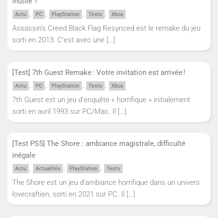
inutile ?
,
,
,
,
Actu
PC
PlayStation
Tests
Xbox
Assassin’s Creed Black Flag Resynced est le remake du jeu
sorti en 2013. C’est avec une
[…]
[Test] 7th Guest Remake : Votre invitation est arrivée !
,
,
,
,
Actu
PC
PlayStation
Tests
Xbox
7th Guest est un jeu d’enquête « horrifique » initialement
sorti en avril 1993 sur PC/Mac. Il
[…]
[Test PS5] The Shore : ambiance magistrale, difficulté
inégale
,
,
,
Actu
Actualités
PlayStation
Tests
The Shore est un jeu d’ambiance horrifique dans un univers
lovecraftien, sorti en 2021 sur PC. Il
[…]