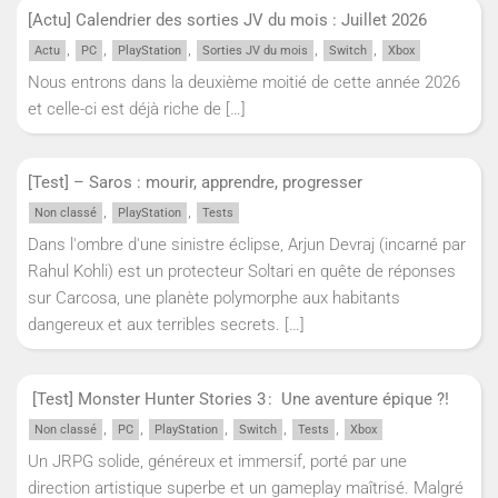
[Actu] Calendrier des sorties JV du mois : Juillet 2026
,
,
,
,
,
Actu
PC
PlayStation
Sorties JV du mois
Switch
Xbox
Nous entrons dans la deuxième moitié de cette année 2026
et celle-ci est déjà riche de
[…]
[Test] – Saros : mourir, apprendre, progresser
,
,
Non classé
PlayStation
Tests
Dans l'ombre d'une sinistre éclipse, Arjun Devraj (incarné par
Rahul Kohli) est un protecteur Soltari en quête de réponses
sur Carcosa, une planète polymorphe aux habitants
dangereux et aux terribles secrets.
[…]
[Test] Monster Hunter Stories 3 : Une aventure épique ?!
,
,
,
,
,
Non classé
PC
PlayStation
Switch
Tests
Xbox
Un JRPG solide, généreux et immersif, porté par une
direction artistique superbe et un gameplay maîtrisé. Malgré