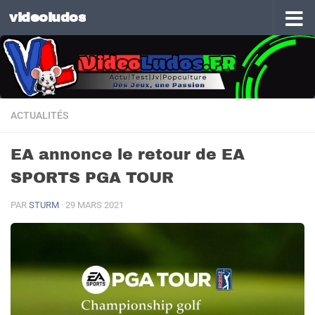
videoludos
Skip to content
ACTUALITÉS
EA annonce le retour de EA
SPORTS PGA TOUR
PAR
STURM
·
29 MARS 2021