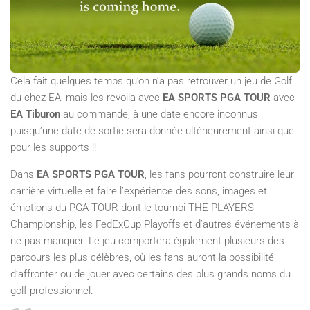
Cela fait quelques temps qu’on n’a pas retrouver un jeu de Golf
du chez EA, mais les revoila avec
EA SPORTS PGA TOUR
avec
EA Tiburon
au commande, à une date encore inconnus
puisqu’une date de sortie sera donnée ultérieurement ainsi que
pour les supports !!
Dans
EA SPORTS PGA TOUR
, les fans pourront construire leur
carrière virtuelle et faire l’expérience des sons, images et
émotions du PGA TOUR dont le tournoi THE PLAYERS
Championship, les FedExCup Playoffs et d’autres événements à
ne pas manquer. Le jeu comportera également plusieurs des
parcours les plus célèbres, où les fans auront la possibilité
d’affronter ou de jouer avec certains des plus grands noms du
golf professionnel.