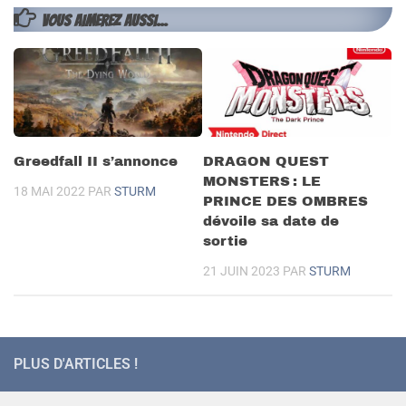
VOUS AIMEREZ AUSSI...
Greedfall II s’annonce
DRAGON QUEST
MONSTERS : LE
18 MAI 2022
PAR
STURM
PRINCE DES OMBRES
dévoile sa date de
sortie
21 JUIN 2023
PAR
STURM
PLUS D'ARTICLES !