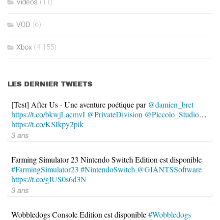
Videos
(11)
VOD
(6)
Xbox
(4 155)
LES DERNIER TWEETS
[Test] After Us - Une aventure poétique par
@damien_bret
https://t.co/bkwjLacmvI
@PrivateDivision
@Piccolo_Studio
…
https://t.co/KSIkpy2pik
3 ans
Farming Simulator 23 Nintendo Switch Edition est disponible
#FarmingSimulator23
#NintendoSwitch
@GIANTSSoftware
https://t.co/gIUS0s6d3N
3 ans
Wobbledogs Console Edition est disponible
#Wobbledogs