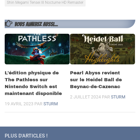
Shin Megami Tensei III Nocturne HD Remaster
VOUS AIMEREZ AUSSI...
L’édition physique de
Pearl Abyss revient
The Pathless sur
sur le Heidel Ball de
Nintendo Switch est
Beynac-de-Cazenac
maintenant disponible
2 JUILLET 2024
PAR
STURM
19 AVRIL 2023
PAR
STURM
PLUS D'ARTICLES !