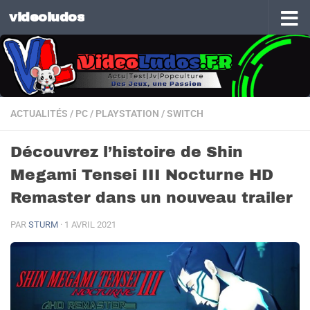
videoludos
Skip to content
ACTUALITÉS
/
PC
/
PLAYSTATION
/
SWITCH
Découvrez l’histoire de Shin
Megami Tensei III Nocturne HD
Remaster dans un nouveau trailer
PAR
STURM
·
1 AVRIL 2021