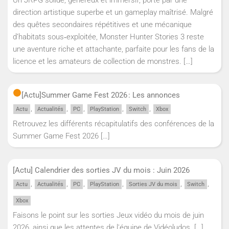
direction artistique superbe et un gameplay maîtrisé. Malgré
des quêtes secondaires répétitives et une mécanique
d’habitats sous‑exploitée, Monster Hunter Stories 3 reste
une aventure riche et attachante, parfaite pour les fans de la
licence et les amateurs de collection de monstres.
[…]
[Actu]
Summer Game Fest 2026 : Les annonces
,
,
,
,
,
Actu
Actualités
PC
PlayStation
Switch
Xbox
Retrouvez les différents récapitulatifs des conférences de la
Summer Game Fest 2026
[…]
[Actu] Calendrier des sorties JV du mois : Juin 2026
,
,
,
,
,
,
Actu
Actualités
PC
PlayStation
Sorties JV du mois
Switch
Xbox
Faisons le point sur les sorties Jeux vidéo du mois de juin
2026, ainsi que les attentes de l'équipe de Vidéoludos.
[…]