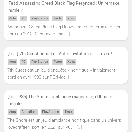
[Test] Assassin’s Creed Black Flag Resynced : Un remake
inutile ?
,
,
,
,
Actu
PC
PlayStation
Tests
Xbox
Assassin’s Creed Black Flag Resynced est le remake du jeu
sorti en 2013. C’est avec une
[…]
[Test] 7th Guest Remake : Votre invitation est arrivée !
,
,
,
,
Actu
PC
PlayStation
Tests
Xbox
7th Guest est un jeu d’enquête « horrifique » initialement
sorti en avril 1993 sur PC/Mac. Il
[…]
[Test PS5] The Shore : ambiance magistrale, difficulté
inégale
,
,
,
Actu
Actualités
PlayStation
Tests
The Shore est un jeu d’ambiance horrifique dans un univers
lovecraftien, sorti en 2021 sur PC. Il
[…]