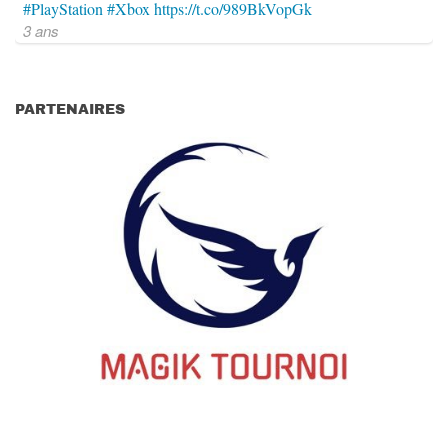
#PlayStation
#Xbox
https://t.co/989BkVopGk
3 ans
PARTENAIRES