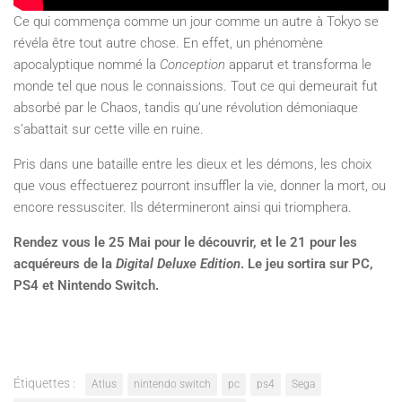
Ce qui commença comme un jour comme un autre à Tokyo se
révéla être tout autre chose. En effet, un phénomène
apocalyptique nommé la
Conception
apparut et transforma le
monde tel que nous le connaissions. Tout ce qui demeurait fut
absorbé par le Chaos, tandis qu’une révolution démoniaque
s’abattait sur cette ville en ruine.
Pris dans une bataille entre les dieux et les démons, les choix
que vous effectuerez pourront insuffler la vie, donner la mort, ou
encore ressusciter. Ils détermineront ainsi qui triomphera.
Rendez vous le 25 Mai pour le découvrir, et le 21 pour les
acquéreurs de la
Digital Deluxe Edition
. Le jeu sortira sur PC,
PS4 et Nintendo Switch.
Étiquettes :
Atlus
nintendo switch
pc
ps4
Sega