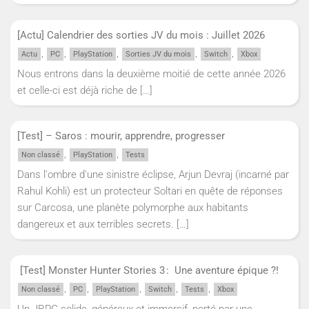
[Actu] Calendrier des sorties JV du mois : Juillet 2026
,
,
,
,
,
Actu
PC
PlayStation
Sorties JV du mois
Switch
Xbox
Nous entrons dans la deuxième moitié de cette année 2026
et celle-ci est déjà riche de
[…]
[Test] – Saros : mourir, apprendre, progresser
,
,
Non classé
PlayStation
Tests
Dans l'ombre d'une sinistre éclipse, Arjun Devraj (incarné par
Rahul Kohli) est un protecteur Soltari en quête de réponses
sur Carcosa, une planète polymorphe aux habitants
dangereux et aux terribles secrets.
[…]
[Test] Monster Hunter Stories 3 : Une aventure épique ?!
,
,
,
,
,
Non classé
PC
PlayStation
Switch
Tests
Xbox
Un JRPG solide, généreux et immersif, porté par une