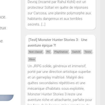
Devraj (incarné par Rahul Kohli) est un
protecteur Soltari en quête de réponses
sur Carcosa, une planète polymorphe aux
nce.
habitants dangereux et aux terribles
secrets.
[…]
ieux
[Test] Monster Hunter Stories 3 : Une
ne
aventure épique ?!
,
,
,
,
,
Non classé
PC
PlayStation
Switch
Tests
Xbox
Un JRPG solide, généreux et immersif,
porté par une direction artistique superbe
et un gameplay maîtrisé. Malgré des
quêtes secondaires répétitives et une
mécanique d’habitats sous‑exploitée,
Monster Hunter Stories 3 reste une
aventure riche et attachante, parfaite pour