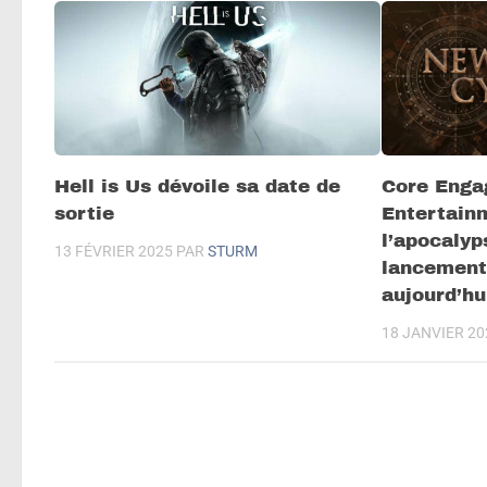
Hell is Us dévoile sa date de
Core Enga
sortie
Entertain
l’apocalyp
13 FÉVRIER 2025
PAR
STURM
lancement
aujourd’hui
18 JANVIER 20