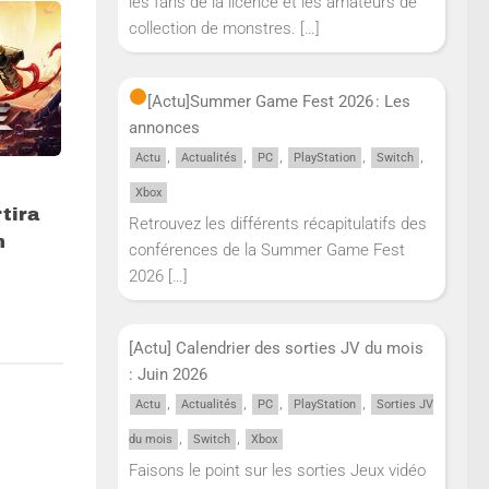
les fans de la licence et les amateurs de
collection de monstres.
[…]
[Actu]
Summer Game Fest 2026 : Les
annonces
,
,
,
,
,
Actu
Actualités
PC
PlayStation
Switch
Xbox
tira
Retrouvez les différents récapitulatifs des
m
conférences de la Summer Game Fest
2026
[…]
[Actu] Calendrier des sorties JV du mois
: Juin 2026
,
,
,
,
Actu
Actualités
PC
PlayStation
Sorties JV
,
,
du mois
Switch
Xbox
Faisons le point sur les sorties Jeux vidéo