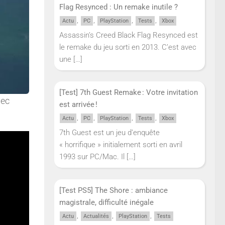
Flag Resynced : Un remake inutile ?
,
,
,
,
Actu
PC
PlayStation
Tests
Xbox
Assassin’s Creed Black Flag Resynced est
le remake du jeu sorti en 2013. C’est avec
une
[…]
[Test] 7th Guest Remake : Votre invitation
ec
est arrivée !
,
,
,
,
Actu
PC
PlayStation
Tests
Xbox
7th Guest est un jeu d’enquête
« horrifique » initialement sorti en avril
1993 sur PC/Mac. Il
[…]
[Test PS5] The Shore : ambiance
magistrale, difficulté inégale
,
,
,
Actu
Actualités
PlayStation
Tests