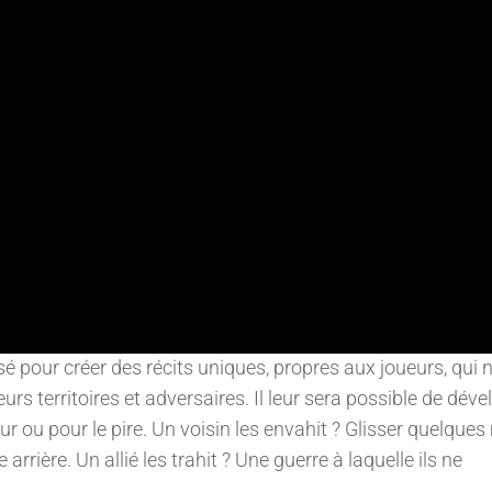
our créer des récits uniques, propres aux joueurs, qui 
s territoires et adversaires. Il leur sera possible de déve
ur ou pour le pire. Un voisin les envahit ? Glisser quelque
 arrière. Un allié les trahit ? Une guerre à laquelle ils ne