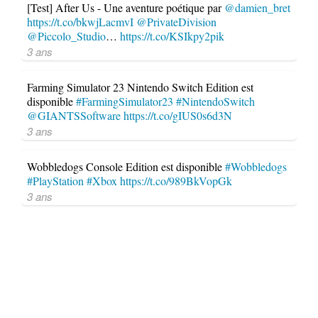
[Test] After Us - Une aventure poétique par
@damien_bret
https://t.co/bkwjLacmvI
@PrivateDivision
@Piccolo_Studio
…
https://t.co/KSIkpy2pik
3 ans
Farming Simulator 23 Nintendo Switch Edition est
disponible
#FarmingSimulator23
#NintendoSwitch
@GIANTSSoftware
https://t.co/gIUS0s6d3N
3 ans
Wobbledogs Console Edition est disponible
#Wobbledogs
#PlayStation
#Xbox
https://t.co/989BkVopGk
3 ans