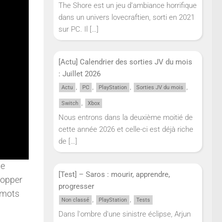
The Shore est un jeu d’ambiance horrifique
dans un univers lovecraftien, sorti en 2021
sur PC. Il
[…]
[Actu] Calendrier des sorties JV du mois
: Juillet 2026
,
,
,
,
Actu
PC
PlayStation
Sorties JV du mois
,
Switch
Xbox
Nous entrons dans la deuxième moitié de
cette année 2026 et celle-ci est déjà riche
de
[…]
ne
[Test] – Saros : mourir, apprendre,
lopper
progresser
s mots
,
,
Non classé
PlayStation
Tests
Dans l'ombre d'une sinistre éclipse, Arjun