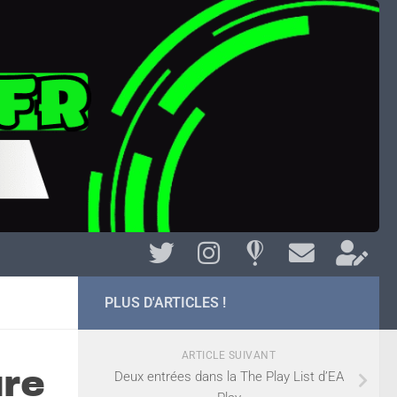
PLUS D'ARTICLES !
ARTICLE SUIVANT
re
Deux entrées dans la The Play List d’EA