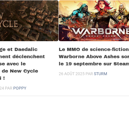
ge et Daedalic
Le MMO de science-fiction
ment déclenchent
Warborne Above Ashes sor
se avec le
le 19 septembre sur Stea
 de New Cycle
26 AOÛT 2025
PAR
STURM
 !
24
PAR
POPPY