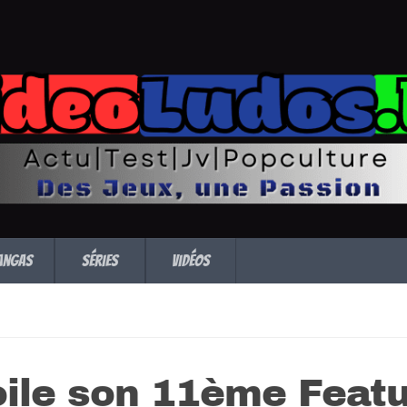
angas
Séries
Vidéos
le son 11ème Featu