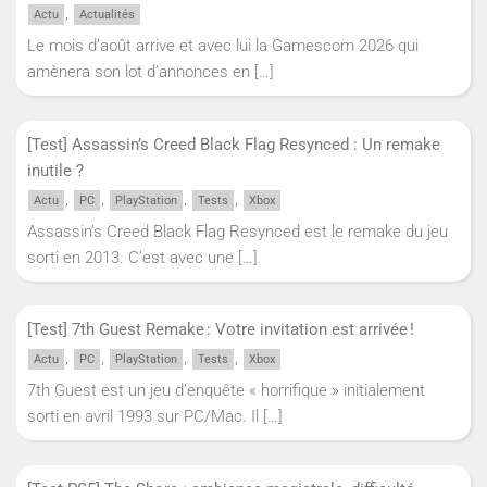
,
Actu
Actualités
Le mois d’août arrive et avec lui la Gamescom 2026 qui
amènera son lot d’annonces en
[…]
[Test] Assassin’s Creed Black Flag Resynced : Un remake
inutile ?
,
,
,
,
Actu
PC
PlayStation
Tests
Xbox
Assassin’s Creed Black Flag Resynced est le remake du jeu
sorti en 2013. C’est avec une
[…]
[Test] 7th Guest Remake : Votre invitation est arrivée !
,
,
,
,
Actu
PC
PlayStation
Tests
Xbox
7th Guest est un jeu d’enquête « horrifique » initialement
sorti en avril 1993 sur PC/Mac. Il
[…]