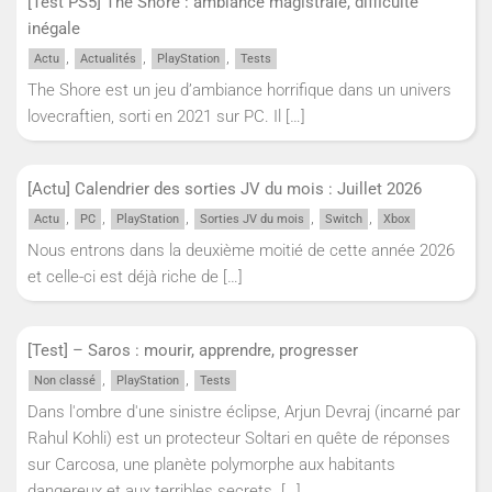
[Test PS5] The Shore : ambiance magistrale, difficulté
inégale
,
,
,
Actu
Actualités
PlayStation
Tests
The Shore est un jeu d’ambiance horrifique dans un univers
lovecraftien, sorti en 2021 sur PC. Il
[…]
[Actu] Calendrier des sorties JV du mois : Juillet 2026
,
,
,
,
,
Actu
PC
PlayStation
Sorties JV du mois
Switch
Xbox
Nous entrons dans la deuxième moitié de cette année 2026
et celle-ci est déjà riche de
[…]
[Test] – Saros : mourir, apprendre, progresser
,
,
Non classé
PlayStation
Tests
Dans l'ombre d'une sinistre éclipse, Arjun Devraj (incarné par
Rahul Kohli) est un protecteur Soltari en quête de réponses
sur Carcosa, une planète polymorphe aux habitants
dangereux et aux terribles secrets.
[…]