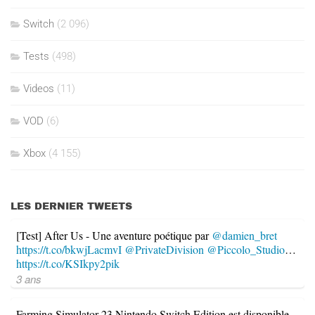
Switch
(2 096)
Tests
(498)
Videos
(11)
VOD
(6)
Xbox
(4 155)
LES DERNIER TWEETS
[Test] After Us - Une aventure poétique par
@damien_bret
https://t.co/bkwjLacmvI
@PrivateDivision
@Piccolo_Studio
…
https://t.co/KSIkpy2pik
3 ans
Farming Simulator 23 Nintendo Switch Edition est disponible