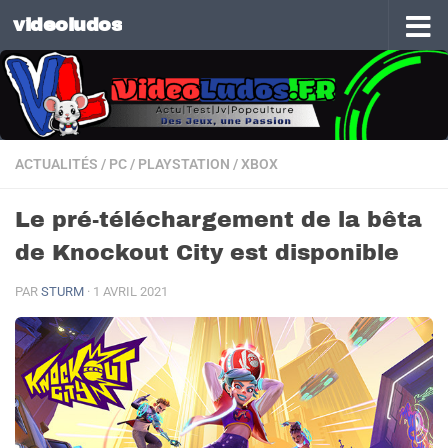
videoludos
Skip to content
ACTUALITÉS
/
PC
/
PLAYSTATION
/
XBOX
Le pré-téléchargement de la bêta
de Knockout City est disponible
PAR
STURM
·
1 AVRIL 2021