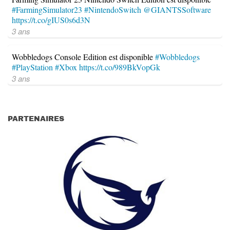
#FarmingSimulator23
#NintendoSwitch
@GIANTSSoftware
https://t.co/gIUS0s6d3N
3 ans
Wobbledogs Console Edition est disponible
#Wobbledogs
#PlayStation
#Xbox
https://t.co/989BkVopGk
3 ans
PARTENAIRES