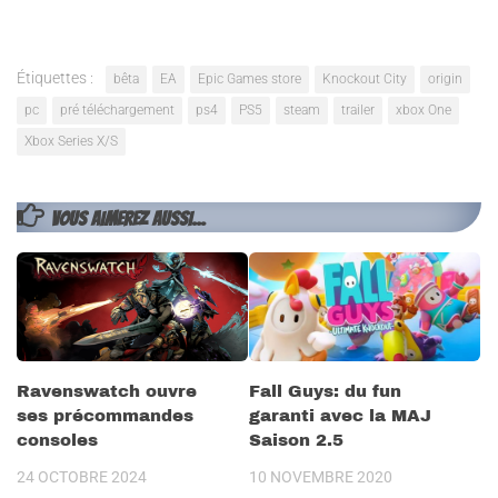
Étiquettes :
bêta
EA
Epic Games store
Knockout City
origin
pc
pré téléchargement
ps4
PS5
steam
trailer
xbox One
Xbox Series X/S
VOUS AIMEREZ AUSSI...
Ravenswatch ouvre
Fall Guys: du fun
ses précommandes
garanti avec la MAJ
consoles
Saison 2.5
24 OCTOBRE 2024
10 NOVEMBRE 2020