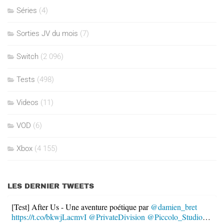
Séries
(4)
Sorties JV du mois
(7)
Switch
(2 096)
Tests
(498)
Videos
(11)
VOD
(6)
Xbox
(4 155)
LES DERNIER TWEETS
[Test] After Us - Une aventure poétique par
@damien_bret
https://t.co/bkwjLacmvI
@PrivateDivision
@Piccolo_Studio
…