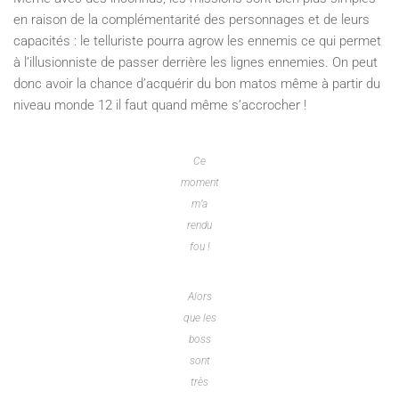
en raison de la complémentarité des personnages et de leurs
capacités : le telluriste pourra agrow les ennemis ce qui permet
à l’illusionniste de passer derrière les lignes ennemies. On peut
donc avoir la chance d’acquérir du bon matos même à partir du
niveau monde 12 il faut quand même s’accrocher !
Ce
moment
m’a
rendu
fou !
Alors
que les
boss
sont
très