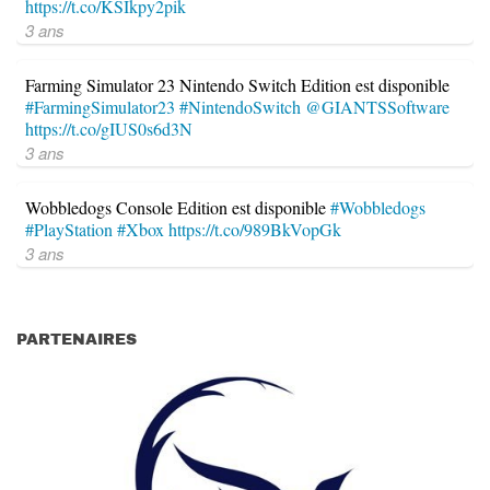
https://t.co/KSIkpy2pik
3 ans
Farming Simulator 23 Nintendo Switch Edition est disponible
#FarmingSimulator23
#NintendoSwitch
@GIANTSSoftware
https://t.co/gIUS0s6d3N
3 ans
Wobbledogs Console Edition est disponible
#Wobbledogs
#PlayStation
#Xbox
https://t.co/989BkVopGk
3 ans
PARTENAIRES