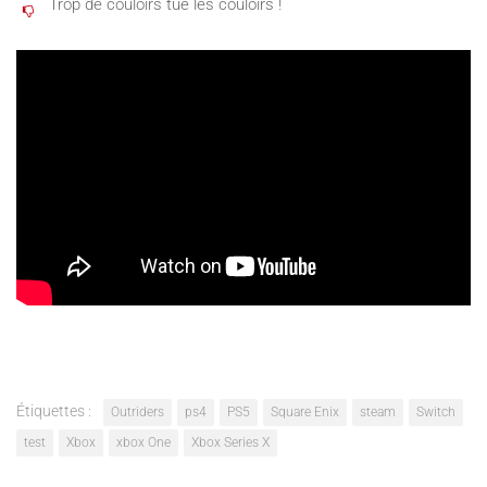
Trop de couloirs tue les couloirs !
Étiquettes :
Outriders
ps4
PS5
Square Enix
steam
Switch
test
Xbox
xbox One
Xbox Series X