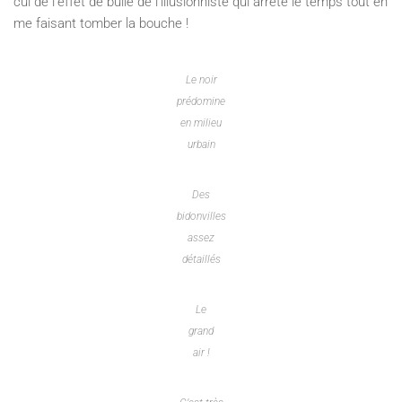
cul de l’effet de bulle de l’illusionniste qui arrête le temps tout en
me faisant tomber la bouche !
Le noir
prédomine
en milieu
urbain
Des
bidonvilles
assez
détaillés
Le
grand
air !