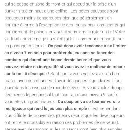
qui se passe en zone de front et qui abouti sur la prise d’un
bunker situé en haut d’une colline ! Les bêtes sauvages sont
beaucoup moins dangereuses bien que généralement en
nombre énorme à l’exception de ces foutus papillons géants qui
bombardent de poison, eux aussi sans jamais rater un tir ! Votre
vie fond comme neige au soleil j’ai failli casser une manette sur
un passage en couloir.
On peut donc avoir tendance à se limiter
au niveau 7 en solo pour profiter du jeu sans se taper des
combats qui durent une bonne demie heure et que vous
pouvez refaire en intégralité si vous avez le malheur de mourir
sur la fin : ô désespoir !
Sauf que si vous voulez avoir du bon
matos avec des chances d’avoir des pièces légendaires il faut
jouer dans les niveaux de monde élevés ! Si vous voulez dropper
des pièces légendaires il faut jouer au moins niveau 9 sauf si
vous êtes un gros chateux !
Du coup on va se tourner vers le
multijoueur qui rend le jeu bien plus simple
(il est cependant
plus difficile de trouver des joueurs depuis que les développeurs
ont retiré le crossplay en raison des problèmes de serveurs).
Même avec des inconnus, les missions sont bien plus simples