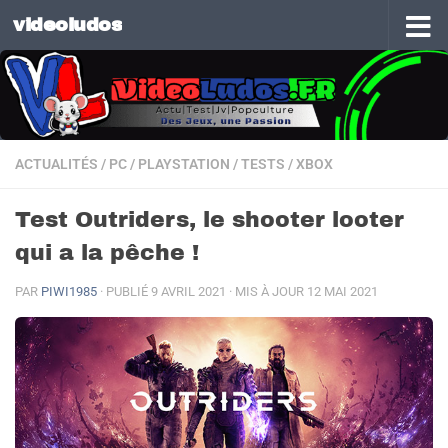
videoludos
Skip to content
ACTUALITÉS
/
PC
/
PLAYSTATION
/
TESTS
/
XBOX
Test Outriders, le shooter looter
qui a la pêche !
PAR
PIWI1985
· PUBLIÉ
9 AVRIL 2021
· MIS À JOUR
12 MAI 2021