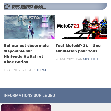
VOUS AIMEREZ AUSSI...
Relicta est désormais
Test MotoGP 21 – Une
disponible sur
simulation pour tous
Nintendo Switch et
20 MAI 2021
PAR
MISTER J
Xbox Series
15 AVRIL 2021
PAR
STURM
INFORMATIONS SUR LE JEU