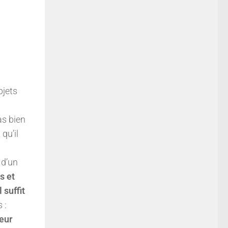
bjets
as bien
qu’il
 d’un
s et
 suffit
 :
peur