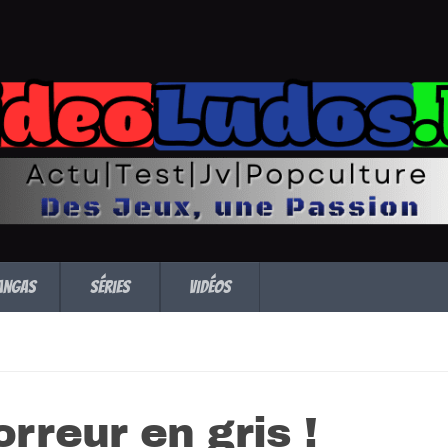
angas
Séries
Vidéos
rreur en gris !