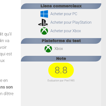
Liens commerciaux
Acheter pour PC
Acheter pour PlayStation
Acheter pour Xbox
t qu’il
din va
Plateforme du test
voir
Xbox
qui est
Note
aux
8.8
re en
Evaluation par Piwi1985
ans son
n d’être