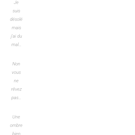
Je
suis
désolé
mais
j’ai du
mal…
Non
vous
ne
rêvez
pas…
Une
ombre
bien