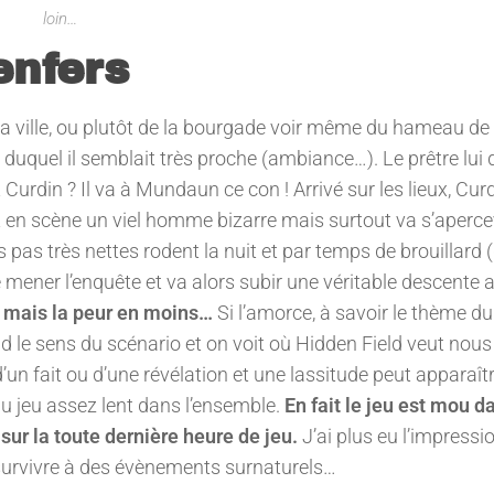
loin…
enfers
e la ville, ou plutôt de la bourgade voir même du hameau de
quel il semblait très proche (ambiance…). Le prêtre lui di
t Curdin ? Il va à Mundaun ce con ! Arrivé sur les lieux, Cur
en scène un viel homme bizarre mais surtout va s’aperce
pas très nettes rodent la nuit et par temps de brouillard (
 mener l’enquête et va alors subir une véritable descente 
el mais la peur en moins…
Si l’amorce, à savoir le thème du
end le sens du scénario et on voit où Hidden Field veut nous
n fait ou d’une révélation et une lassitude peut apparaît
é du jeu assez lent dans l’ensemble.
En fait le jeu est mou d
ur la toute dernière heure de jeu.
J’ai plus eu l’impressio
survivre à des évènements surnaturels…