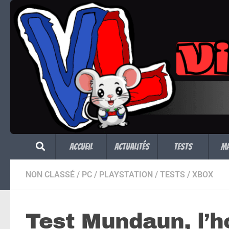
Skip to content
Accueil
Actualités
Tests
M
NON CLASSÉ
/
PC
/
PLAYSTATION
/
TESTS
/
XBOX
Test Mundaun, l’ho