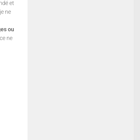
indé et
je ne
ges ou
 ce ne