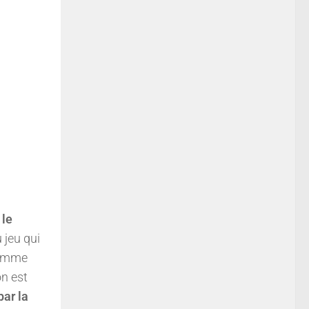
 le
 jeu qui
 comme
on est
par la