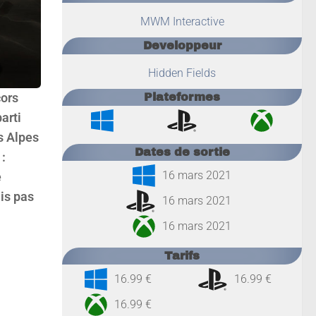
MWM Interactive
Developpeur
Hidden Fields
cors
Plateformes
arti
es Alpes
Dates de sortie
 :
16 mars 2021
e
ais pas
16 mars 2021
16 mars 2021
Tarifs
16.99 €
16.99 €
16.99 €