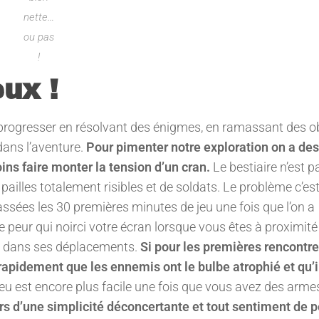
nette…
ou pas
!
ux !
 progresser en résolvant des énigmes, en ramassant des o
 dans l’aventure.
Pour pimenter notre exploration on a des
ns faire monter la tension d’un cran.
Le bestiaire n’est p
lles totalement risibles et de soldats. Le problème c’est 
assées les 30 premières minutes de jeu une fois que l’on a
e peur qui noirci votre écran lorsque vous êtes à proximité
ge dans ses déplacements.
Si pour les premières rencontre
 rapidement que les ennemis ont le bulbe atrophié et qu’il
eu est encore plus facile une fois que vous avez des armes
ors d’une simplicité déconcertante et tout sentiment de 