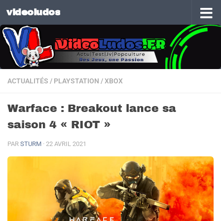
videoludos
Skip to content
ACTUALITÉS
/
PLAYSTATION
/
XBOX
Warface : Breakout lance sa
saison 4 « RIOT »
PAR
STURM
·
22 AVRIL 2021