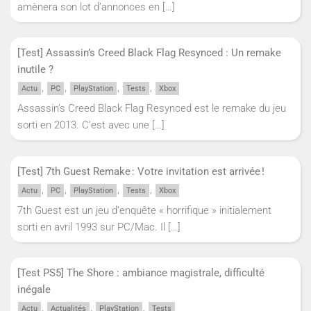
amènera son lot d’annonces en
[…]
[Test] Assassin’s Creed Black Flag Resynced : Un remake
inutile ?
,
,
,
,
Actu
PC
PlayStation
Tests
Xbox
Assassin’s Creed Black Flag Resynced est le remake du jeu
sorti en 2013. C’est avec une
[…]
[Test] 7th Guest Remake : Votre invitation est arrivée !
,
,
,
,
Actu
PC
PlayStation
Tests
Xbox
7th Guest est un jeu d’enquête « horrifique » initialement
sorti en avril 1993 sur PC/Mac. Il
[…]
[Test PS5] The Shore : ambiance magistrale, difficulté
inégale
,
,
,
Actu
Actualités
PlayStation
Tests