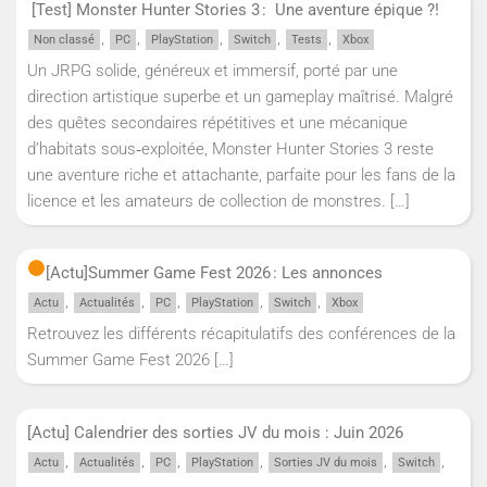
[Test] Monster Hunter Stories 3 : Une aventure épique ?!
,
,
,
,
,
Non classé
PC
PlayStation
Switch
Tests
Xbox
Un JRPG solide, généreux et immersif, porté par une
direction artistique superbe et un gameplay maîtrisé. Malgré
des quêtes secondaires répétitives et une mécanique
d’habitats sous‑exploitée, Monster Hunter Stories 3 reste
une aventure riche et attachante, parfaite pour les fans de la
licence et les amateurs de collection de monstres.
[…]
[Actu]
Summer Game Fest 2026 : Les annonces
,
,
,
,
,
Actu
Actualités
PC
PlayStation
Switch
Xbox
Retrouvez les différents récapitulatifs des conférences de la
Summer Game Fest 2026
[…]
[Actu] Calendrier des sorties JV du mois : Juin 2026
,
,
,
,
,
,
Actu
Actualités
PC
PlayStation
Sorties JV du mois
Switch