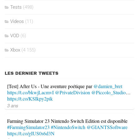
Tests
(498)
Videos
(11)
VOD
(6)
Xbox
(4 155)
LES DERNIER TWEETS
[Test] After Us - Une aventure poétique par
@damien_bret
https://t.co/bkwjLacmvI
@PrivateDivision
@Piccolo_Studio
…
https://t.co/KSIkpy2pik
3 ans
Farming Simulator 23 Nintendo Switch Edition est disponible
#FarmingSimulator23
#NintendoSwitch
@GIANTSSoftware
https://t.co/gIUS0s6d3N