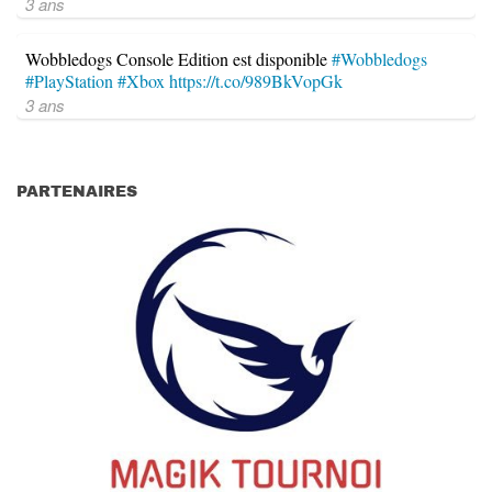
3 ans
Wobbledogs Console Edition est disponible
#Wobbledogs
#PlayStation
#Xbox
https://t.co/989BkVopGk
3 ans
PARTENAIRES