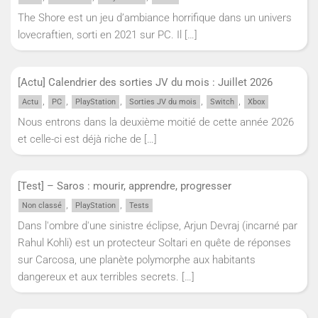
The Shore est un jeu d’ambiance horrifique dans un univers
lovecraftien, sorti en 2021 sur PC. Il
[…]
[Actu] Calendrier des sorties JV du mois : Juillet 2026
,
,
,
,
,
Actu
PC
PlayStation
Sorties JV du mois
Switch
Xbox
Nous entrons dans la deuxième moitié de cette année 2026
et celle-ci est déjà riche de
[…]
[Test] – Saros : mourir, apprendre, progresser
,
,
Non classé
PlayStation
Tests
Dans l'ombre d'une sinistre éclipse, Arjun Devraj (incarné par
Rahul Kohli) est un protecteur Soltari en quête de réponses
sur Carcosa, une planète polymorphe aux habitants
dangereux et aux terribles secrets.
[…]