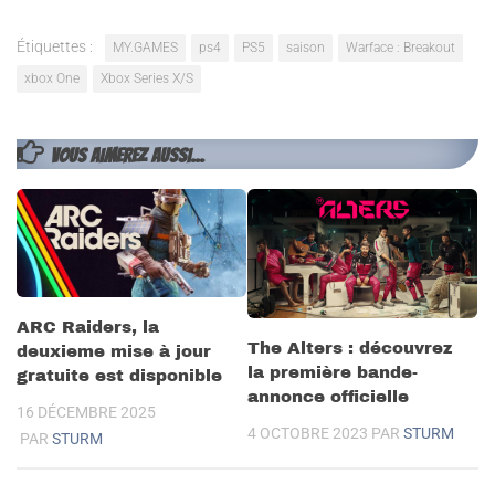
Étiquettes :
MY.GAMES
ps4
PS5
saison
Warface : Breakout
xbox One
Xbox Series X/S
VOUS AIMEREZ AUSSI...
ARC Raiders, la
The Alters : découvrez
deuxieme mise à jour
la première bande-
gratuite est disponible
annonce officielle
16 DÉCEMBRE 2025
4 OCTOBRE 2023
PAR
STURM
PAR
STURM