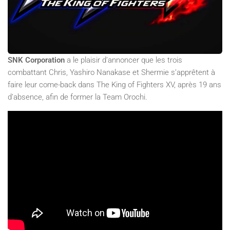
SNK Corporation
a le plaisir d’annoncer que les trois
combattant Chris, Yashiro Nanakase et Shermie s’apprêtent à
faire leur come-back dans The King of Fighters XV, après 19 ans
d’absence, afin de former la Team Orochi.