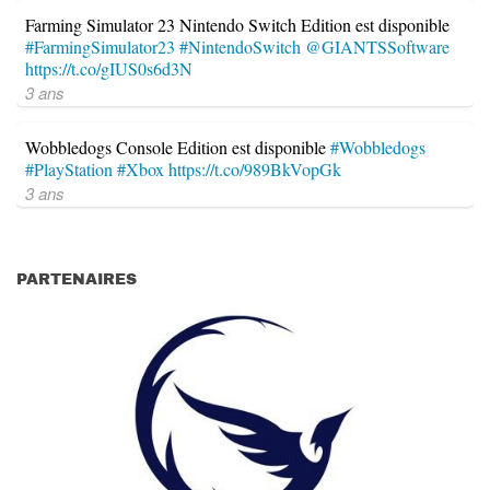
Farming Simulator 23 Nintendo Switch Edition est disponible
#FarmingSimulator23
#NintendoSwitch
@GIANTSSoftware
https://t.co/gIUS0s6d3N
3 ans
Wobbledogs Console Edition est disponible
#Wobbledogs
#PlayStation
#Xbox
https://t.co/989BkVopGk
3 ans
PARTENAIRES