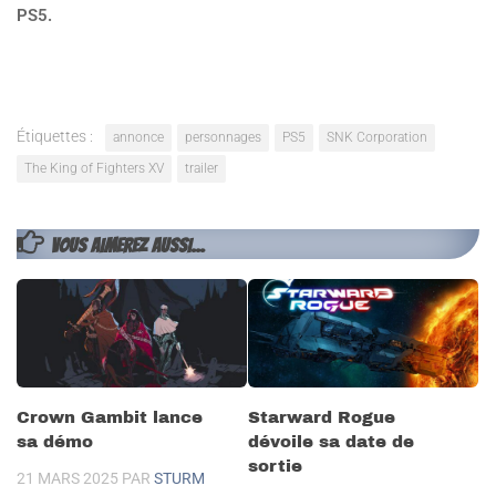
PS5.
Étiquettes :
annonce
personnages
PS5
SNK Corporation
The King of Fighters XV
trailer
VOUS AIMEREZ AUSSI...
Crown Gambit lance
Starward Rogue
sa démo
dévoile sa date de
sortie
21 MARS 2025
PAR
STURM