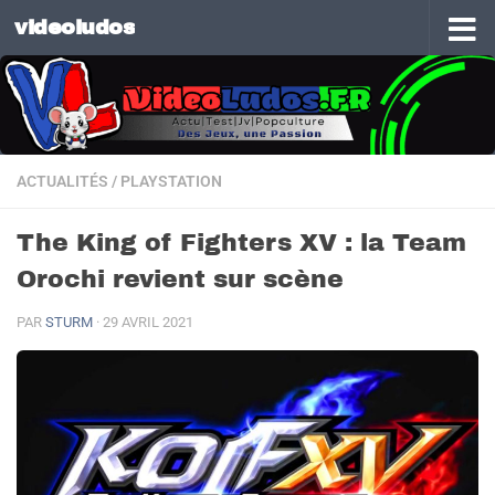
videoludos
Skip to content
ACTUALITÉS
/
PLAYSTATION
The King of Fighters XV : la Team
Orochi revient sur scène
PAR
STURM
·
29 AVRIL 2021