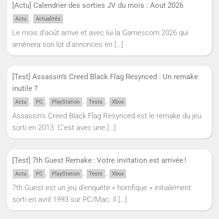
[Actu] Calendrier des sorties JV du mois : Aout 2026
,
Actu
Actualités
Le mois d’août arrive et avec lui la Gamescom 2026 qui
amènera son lot d’annonces en
[…]
[Test] Assassin’s Creed Black Flag Resynced : Un remake
inutile ?
,
,
,
,
Actu
PC
PlayStation
Tests
Xbox
Assassin’s Creed Black Flag Resynced est le remake du jeu
sorti en 2013. C’est avec une
[…]
[Test] 7th Guest Remake : Votre invitation est arrivée !
,
,
,
,
Actu
PC
PlayStation
Tests
Xbox
7th Guest est un jeu d’enquête « horrifique » initialement
sorti en avril 1993 sur PC/Mac. Il
[…]