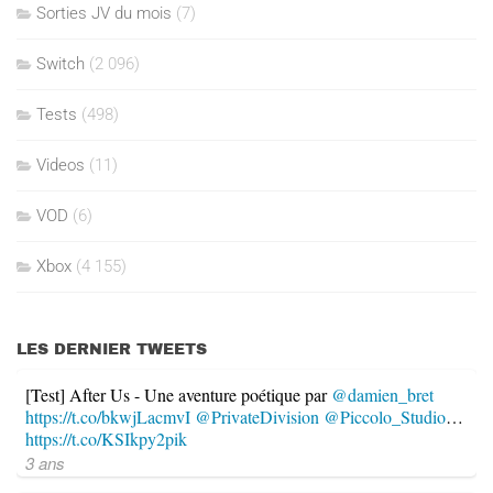
Sorties JV du mois
(7)
Switch
(2 096)
Tests
(498)
Videos
(11)
VOD
(6)
Xbox
(4 155)
LES DERNIER TWEETS
[Test] After Us - Une aventure poétique par
@damien_bret
https://t.co/bkwjLacmvI
@PrivateDivision
@Piccolo_Studio
…
https://t.co/KSIkpy2pik
3 ans