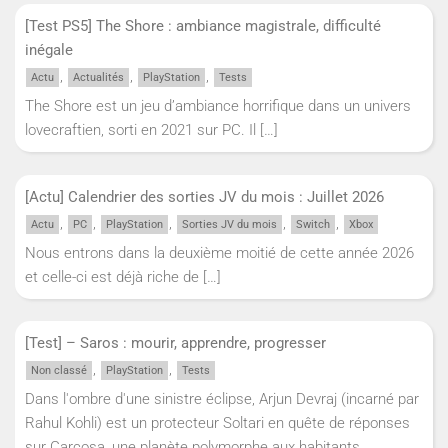
[Test PS5] The Shore : ambiance magistrale, difficulté
inégale
,
,
,
Actu
Actualités
PlayStation
Tests
The Shore est un jeu d’ambiance horrifique dans un univers
lovecraftien, sorti en 2021 sur PC. Il
[…]
[Actu] Calendrier des sorties JV du mois : Juillet 2026
,
,
,
,
,
Actu
PC
PlayStation
Sorties JV du mois
Switch
Xbox
Nous entrons dans la deuxième moitié de cette année 2026
et celle-ci est déjà riche de
[…]
[Test] – Saros : mourir, apprendre, progresser
,
,
Non classé
PlayStation
Tests
Dans l'ombre d'une sinistre éclipse, Arjun Devraj (incarné par
Rahul Kohli) est un protecteur Soltari en quête de réponses
sur Carcosa, une planète polymorphe aux habitants