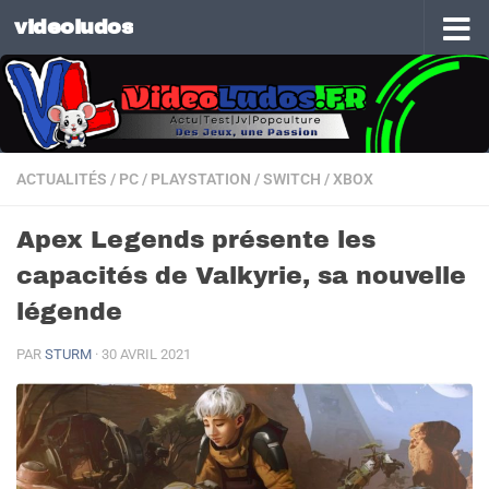
videoludos
Skip to content
ACTUALITÉS
/
PC
/
PLAYSTATION
/
SWITCH
/
XBOX
Apex Legends présente les
capacités de Valkyrie, sa nouvelle
légende
PAR
STURM
·
30 AVRIL 2021