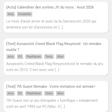
[Actu] Calendrier des sorties JV du mois : Aout 2026
,
Actu
Actualités
Le mois d’août arrive et avec lui la Gamescom 2026 qui
amènera son lot d’annonces en
[…]
[Test] Assassin’s Creed Black Flag Resynced : Un remake
inutile ?
,
,
,
,
Actu
PC
PlayStation
Tests
Xbox
Assassin’s Creed Black Flag Resynced est le remake du jeu
sorti en 2013. C’est avec une
[…]
[Test] 7th Guest Remake : Votre invitation est arrivée !
,
,
,
,
Actu
PC
PlayStation
Tests
Xbox
7th Guest est un jeu d’enquête « horrifique » initialement
sorti en avril 1993 sur PC/Mac. Il
[…]