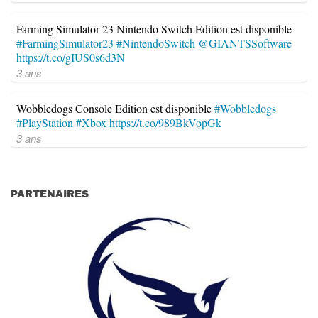
Farming Simulator 23 Nintendo Switch Edition est disponible
#FarmingSimulator23
#NintendoSwitch
@GIANTSSoftware
https://t.co/gIUS0s6d3N
3 ans
Wobbledogs Console Edition est disponible
#Wobbledogs
#PlayStation
#Xbox
https://t.co/989BkVopGk
3 ans
PARTENAIRES