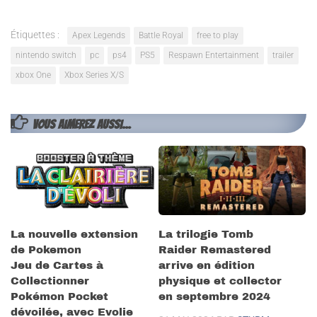
Étiquettes :
Apex Legends
Battle Royal
free to play
nintendo switch
pc
ps4
PS5
Respawn Entertainment
trailer
xbox One
Xbox Series X/S
VOUS AIMEREZ AUSSI...
La nouvelle extension
La trilogie Tomb
de Pokemon
Raider Remastered
Jeu de Cartes à
arrive en édition
Collectionner
physique et collector
Pokémon Pocket
en septembre 2024
dévoilée, avec Evolie