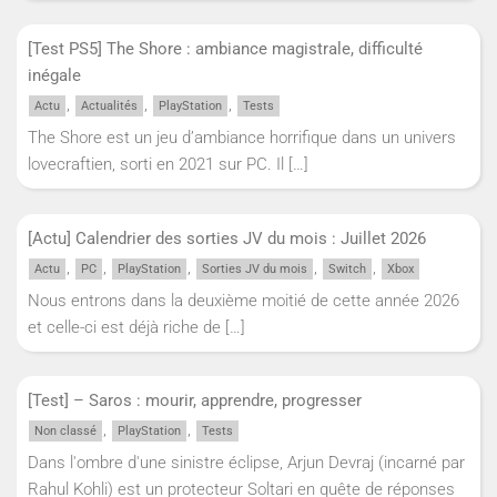
[Test PS5] The Shore : ambiance magistrale, difficulté
inégale
,
,
,
Actu
Actualités
PlayStation
Tests
The Shore est un jeu d’ambiance horrifique dans un univers
lovecraftien, sorti en 2021 sur PC. Il
[…]
[Actu] Calendrier des sorties JV du mois : Juillet 2026
,
,
,
,
,
Actu
PC
PlayStation
Sorties JV du mois
Switch
Xbox
Nous entrons dans la deuxième moitié de cette année 2026
et celle-ci est déjà riche de
[…]
[Test] – Saros : mourir, apprendre, progresser
,
,
Non classé
PlayStation
Tests
Dans l'ombre d'une sinistre éclipse, Arjun Devraj (incarné par
Rahul Kohli) est un protecteur Soltari en quête de réponses