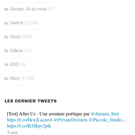
Sorties JV du mois
(7)
Switch
(2 096)
Tests
(498)
Videos
(11)
VOD
(6)
Xbox
(4 155)
LES DERNIER TWEETS
[Test] After Us - Une aventure poétique par
@damien_bret
https://t.co/bkwjLacmvI
@PrivateDivision
@Piccolo_Studio
…
https://t.co/KSIkpy2pik
3 ans