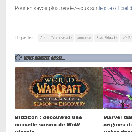
Pour en savoir plus, rendez-vous sur
le site officiel 
Étiquettes :
Allods Team Arcade
annonce
Blast Brigade
MY.G
VOUS AIMEREZ AUSSI...
BlizzCon : découvrez une
Marvel Ga
nouvelle saison de WoW
origines d