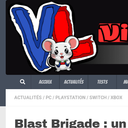
Skip to content
Accueil
Actualités
Tests
M
ACTUALITÉS
/
PC
/
PLAYSTATION
/
SWITCH
/
XBOX
Blast Brigade : un