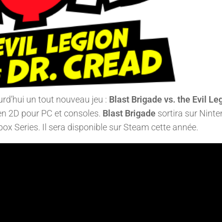
d’hui un tout nouveau jeu :
Blast Brigade vs. the Evil Le
re en 2D pour PC et consoles.
Blast Brigade
sortira sur Nint
box Series. Il sera disponible sur Steam cette année.