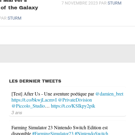
s Marvel’s
7 NOVEMBRE 2023
PAR
STURM
of the Galaxy
PAR
STURM
LES DERNIER TWEETS
[Test] After Us - Une aventure poétique par
@damien_bret
https://t.co/bkwjLacmvI
@PrivateDivision
@Piccolo_Studio
…
https://t.co/KSIkpy2pik
3 ans
Farming Simulator 23 Nintendo Switch Edition est
disponible
#FarmingSimulator23
#NintendoSwitch