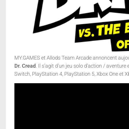
MY.GAMES et Allods Team Arcade annoncent aujour
Dr. Cread
. Il s’agit d’un jeu solo d’action / aventu
Switch, PlayStation 4, PlayStation 5, Xbox One et X