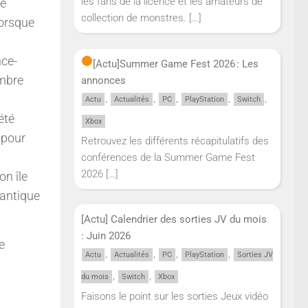
les fans de la licence et les amateurs de
de
collection de monstres.
[…]
lorsque
nce-
[Actu]
Summer Game Fest 2026 : Les
ombre
annonces
,
,
,
,
,
Actu
Actualités
PC
PlayStation
Switch
été
Xbox
 pour
Retrouvez les différents récapitulatifs des
conférences de la Summer Game Fest
2026
[…]
on île
’antique
[Actu] Calendrier des sorties JV du mois
: Juin 2026
e
,
,
,
,
Actu
Actualités
PC
PlayStation
Sorties JV
,
,
du mois
Switch
Xbox
Faisons le point sur les sorties Jeux vidéo