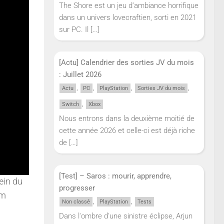
The Shore est un jeu d’ambiance horrifique
dans un univers lovecraftien, sorti en 2021
sur PC. Il
[…]
[Actu] Calendrier des sorties JV du mois
: Juillet 2026
,
,
,
,
Actu
PC
PlayStation
Sorties JV du mois
,
Switch
Xbox
Nous entrons dans la deuxième moitié de
cette année 2026 et celle-ci est déjà riche
de
[…]
[Test] – Saros : mourir, apprendre,
ein du
progresser
am
,
,
Non classé
PlayStation
Tests
Dans l'ombre d'une sinistre éclipse, Arjun