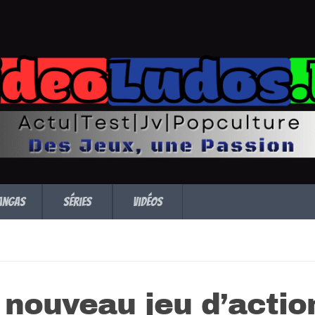
angas
Séries
Vidéos
 nouveau jeu d’action