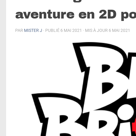
aventure en 2D po
PAR
MISTER J
· PUBLIÉ
6 MAI 2021
· MIS À JOUR
6 MAI 2021