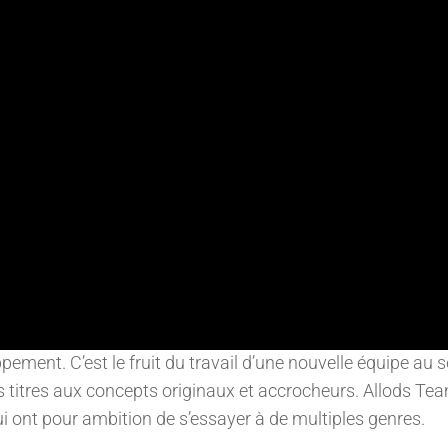
ement. C’est le fruit du travail d’une nouvelle équipe au s
s titres aux concepts originaux et accrocheurs. Allods Te
 ont pour ambition de s’essayer à de multiples genres.