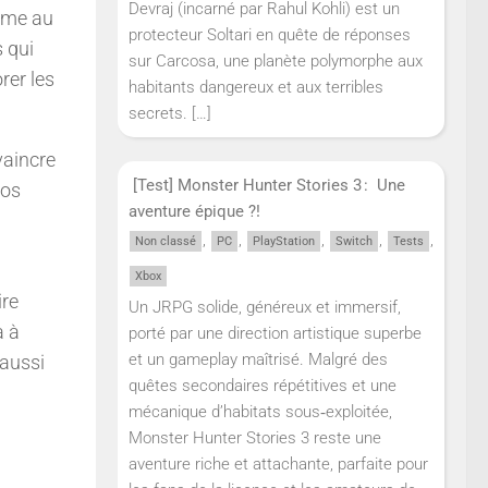
Devraj (incarné par Rahul Kohli) est un
orme au
protecteur Soltari en quête de réponses
s qui
sur Carcosa, une planète polymorphe aux
rer les
habitants dangereux et aux terribles
secrets.
[…]
vaincre
[Test] Monster Hunter Stories 3 : Une
nos
aventure épique ?!
,
,
,
,
,
Non classé
PC
PlayStation
Switch
Tests
Xbox
ire
Un JRPG solide, généreux et immersif,
a à
porté par une direction artistique superbe
et un gameplay maîtrisé. Malgré des
aussi
quêtes secondaires répétitives et une
mécanique d’habitats sous‑exploitée,
Monster Hunter Stories 3 reste une
aventure riche et attachante, parfaite pour