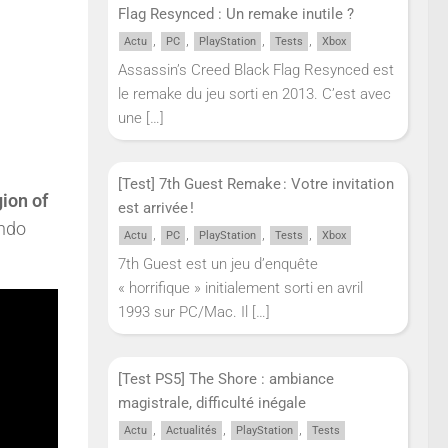
Flag Resynced : Un remake inutile ?
,
,
,
,
Actu
PC
PlayStation
Tests
Xbox
Assassin’s Creed Black Flag Resynced est
le remake du jeu sorti en 2013. C’est avec
une
[…]
[Test] 7th Guest Remake : Votre invitation
gion of
est arrivée !
endo
,
,
,
,
Actu
PC
PlayStation
Tests
Xbox
7th Guest est un jeu d’enquête
« horrifique » initialement sorti en avril
1993 sur PC/Mac. Il
[…]
[Test PS5] The Shore : ambiance
magistrale, difficulté inégale
,
,
,
Actu
Actualités
PlayStation
Tests