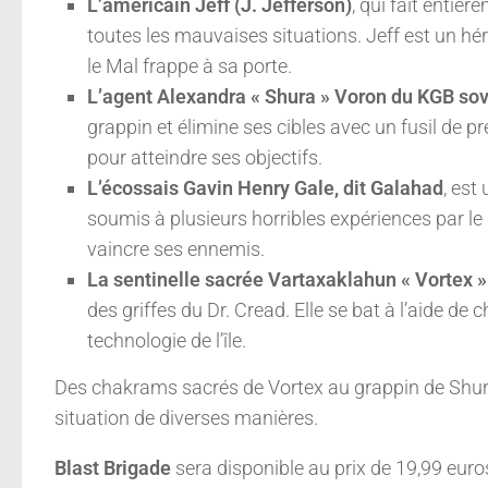
L’américain Jeff (J. Jefferson)
, qui fait entiè
toutes les mauvaises situations. Jeff est un hér
le Mal frappe à sa porte.
L’agent Alexandra « Shura » Voron du KGB sov
grappin et élimine ses cibles avec un fusil de pré
pour atteindre ses objectifs.
L’écossais Gavin Henry Gale, dit Galahad
, est
soumis à plusieurs horribles expériences par le
vaincre ses ennemis.
La sentinelle sacrée Vartaxaklahun « Vortex 
des griffes du Dr. Cread. Elle se bat à l’aide d
technologie de l’île.
Des chakrams sacrés de Vortex au grappin de Shur
situation de diverses manières.
Blast Brigade
sera disponible au prix de 19,99 euro