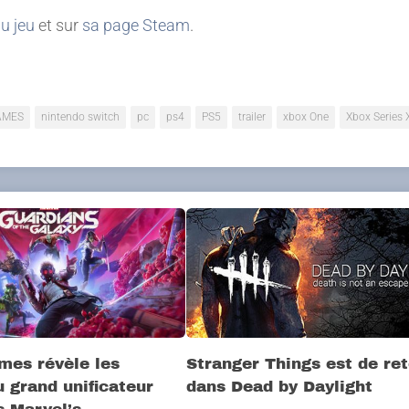
du jeu
et sur
sa page Steam
.
AMES
nintendo switch
pc
ps4
PS5
trailer
xbox One
Xbox Series 
mes révèle les
Stranger Things est de re
u grand unificateur
dans Dead by Daylight