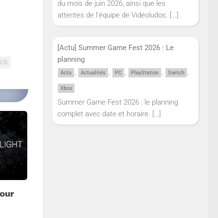
du mois de juin 2026, ainsi que les
attentes de l'équipe de Vidéoludos.
[…]
[Actu] Summer Game Fest 2026 : Le
planning
X/S
,
,
,
,
,
Actu
Actualités
PC
PlayStation
Switch
Xbox
Summer Game Fest 2026 : le planning
complet avec date et horaire.
[…]
tour