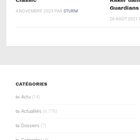
Classic
Raker dan
Guardians 
4 NOVEMBRE 2023
PAR
STURM
26 AOÛT 2021
CATÉGORIES
Actu
(14)
Actualités
(6 776)
Dossiers
(7)