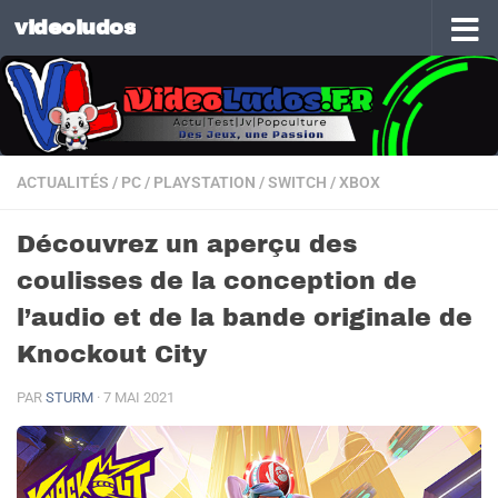
videoludos
Skip to content
ACTUALITÉS
/
PC
/
PLAYSTATION
/
SWITCH
/
XBOX
Découvrez un aperçu des
coulisses de la conception de
l’audio et de la bande originale de
Knockout City
PAR
STURM
·
7 MAI 2021