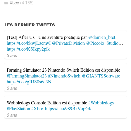
Xbox
(4 155)
LES DERNIER TWEETS
[Test] After Us - Une aventure poétique par
@damien_bret
https://t.co/bkwjLacmvI
@PrivateDivision
@Piccolo_Studio
…
https://t.co/KSIkpy2pik
3 ans
Farming Simulator 23 Nintendo Switch Edition est disponible
#FarmingSimulator23
#NintendoSwitch
@GIANTSSoftware
https://t.co/gIUS0s6d3N
3 ans
Wobbledogs Console Edition est disponible
#Wobbledogs
#PlayStation
#Xbox
https://t.co/989BkVopGk
3 ans