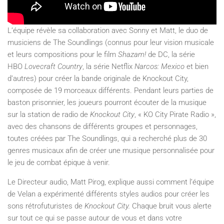
L’équipe révèle sa collaboration avec Sonny et Matt, le duo de
musiciens de The Soundlings (connus pour leur vision musicale
et leurs compositions pour le film
Shazam!
de DC, la série
HBO
Lovecraft Country
, la série Netflix
Narcos: Mexico
et bien
d’autres) pour créer la bande originale de Knockout City,
composée de 19 morceaux différents. Pendant leurs parties de
baston prisonnier, les joueurs pourront écouter de la musique
sur la station de radio de
Knockout City
, « KO City Pirate Radio »,
avec des chansons de différents groupes et personnages,
toutes créées par The Soundlings, qui a recherché plus de 30
genres musicaux afin de créer une musique personnalisée pour
le jeu de combat épique à venir.
Le Directeur audio, Matt Pirog, explique aussi comment l’équipe
de Velan a expérimenté différents styles audios pour créer les
sons rétrofuturistes de
Knockout City.
Chaque bruit vous alerte
sur tout ce qui se passe autour de vous et dans votre