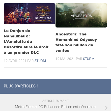
Le Donjon de
Ancestors: The
Naheulbeuk :
Humankind Odyssey
L’Amulette du
fête son million de
Désordre aura le droit
ventes
à un premier DLC
19 MAI 2021
PAR
STURM
12 AVRIL 2021
PAR
STURM
PLUS D'ARTICLES !
ARTICLE SUIVANT
Metro Exodus PC Enhanced Edition est désormais