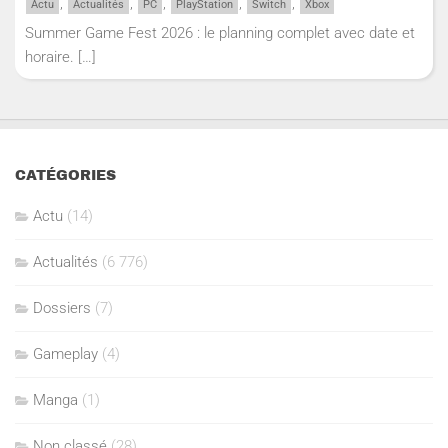
,
,
,
,
,
Actu
Actualités
PC
PlayStation
Switch
Xbox
Summer Game Fest 2026 : le planning complet avec date et
horaire.
[…]
CATÉGORIES
Actu
(14)
Actualités
(6 776)
Dossiers
(7)
Gameplay
(4)
Manga
(1)
Non classé
(28)