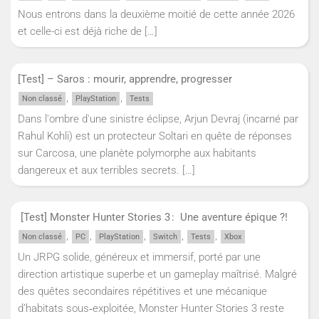
Nous entrons dans la deuxième moitié de cette année 2026
et celle-ci est déjà riche de
[…]
[Test] – Saros : mourir, apprendre, progresser
,
,
Non classé
PlayStation
Tests
Dans l'ombre d'une sinistre éclipse, Arjun Devraj (incarné par
Rahul Kohli) est un protecteur Soltari en quête de réponses
sur Carcosa, une planète polymorphe aux habitants
dangereux et aux terribles secrets.
[…]
[Test] Monster Hunter Stories 3 : Une aventure épique ?!
,
,
,
,
,
Non classé
PC
PlayStation
Switch
Tests
Xbox
Un JRPG solide, généreux et immersif, porté par une
direction artistique superbe et un gameplay maîtrisé. Malgré
des quêtes secondaires répétitives et une mécanique
d’habitats sous‑exploitée, Monster Hunter Stories 3 reste