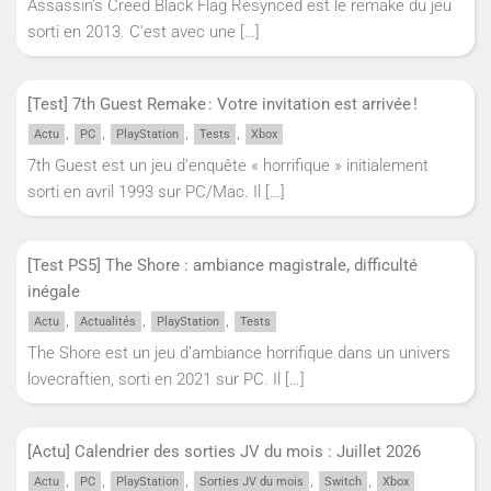
Assassin’s Creed Black Flag Resynced est le remake du jeu
sorti en 2013. C’est avec une
[…]
[Test] 7th Guest Remake : Votre invitation est arrivée !
,
,
,
,
Actu
PC
PlayStation
Tests
Xbox
7th Guest est un jeu d’enquête « horrifique » initialement
sorti en avril 1993 sur PC/Mac. Il
[…]
[Test PS5] The Shore : ambiance magistrale, difficulté
inégale
,
,
,
Actu
Actualités
PlayStation
Tests
The Shore est un jeu d’ambiance horrifique dans un univers
lovecraftien, sorti en 2021 sur PC. Il
[…]
[Actu] Calendrier des sorties JV du mois : Juillet 2026
,
,
,
,
,
Actu
PC
PlayStation
Sorties JV du mois
Switch
Xbox