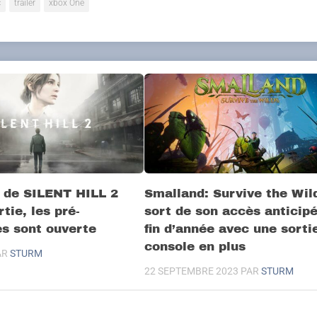
c
trailer
xbox One
 de SILENT HILL 2
Smalland: Survive the Wil
tie, les pré-
sort de son accès anticip
 sont ouverte
fin d’année avec une sorti
console en plus
AR
STURM
22 SEPTEMBRE 2023
PAR
STURM