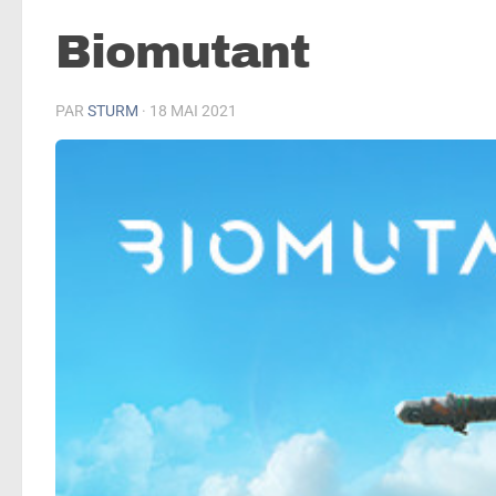
Biomutant
PAR
STURM
·
18 MAI 2021