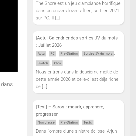
The Shore est un jeu d’ambiance horrifique
dans un univers lovecraftien, sorti en 2021
sur PC. Il
[…]
[Actu] Calendrier des sorties JV du mois
: Juillet 2026
,
,
,
,
Actu
PC
PlayStation
Sorties JV du mois
,
Switch
Xbox
Nous entrons dans la deuxième moitié de
cette année 2026 et celle-ci est déjà riche
, dans
de
[…]
[Test] – Saros : mourir, apprendre,
progresser
,
,
Non classé
PlayStation
Tests
Dans l'ombre d'une sinistre éclipse, Arjun