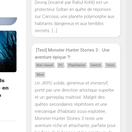
Devraj (incarné par Rahul Kohli) est un
protecteur Soltari en quête de réponses
sur Carcosa, une planète polymorphe aux
habitants dangereux et aux terribles
secrets.
[…]
[Test] Monster Hunter Stories 3 : Une
aventure épique ?!
,
,
,
,
,
Non classé
PC
PlayStation
Switch
Tests
Xbox
ds
Un JRPG solide, généreux et immersif,
é en
porté par une direction artistique superbe
e
et un gameplay maîtrisé. Malgré des
quêtes secondaires répétitives et une
mécanique d’habitats sous‑exploitée,
Monster Hunter Stories 3 reste une
aventure riche et attachante, parfaite pour