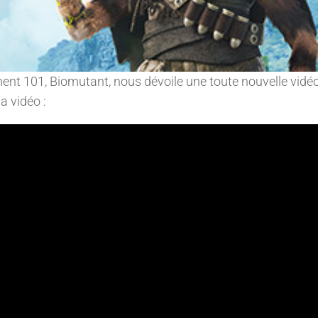
ment 101, Biomutant, nous dévoile une toute nouvelle vidé
a vidéo :