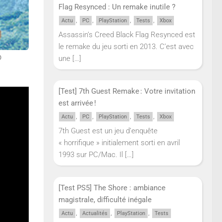
Flag Resynced : Un remake inutile ?
,
,
,
,
Actu
PC
PlayStation
Tests
Xbox
Assassin’s Creed Black Flag Resynced est
le remake du jeu sorti en 2013. C’est avec
o
une
[…]
[Test] 7th Guest Remake : Votre invitation
est arrivée !
,
,
,
,
Actu
PC
PlayStation
Tests
Xbox
7th Guest est un jeu d’enquête
« horrifique » initialement sorti en avril
1993 sur PC/Mac. Il
[…]
[Test PS5] The Shore : ambiance
magistrale, difficulté inégale
,
,
,
Actu
Actualités
PlayStation
Tests