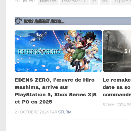
Étiquettes :
Biomutant
Experiment 101
pc
ps4
THQ Nordi
VOUS AIMEREZ AUSSI...
EDENS ZERO, l’œuvre de Hiro
Le remake
Mashima, arrive sur
date sa sor
PlayStation 5, Xbox Series X|S
commandes
et PC en 2025
31 MAI 2024
P
21 OCTOBRE 2024
PAR
STURM