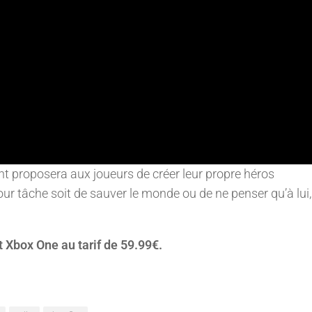
 proposera aux joueurs de créer leur propre héros
ur tâche soit de sauver le monde ou de ne penser qu’à lui
t Xbox One au tarif de 59.99€.