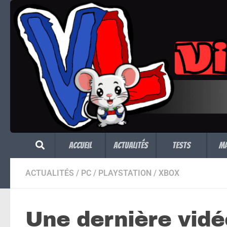
Skip to content
Accueil
Actualités
Tests
M
ACTUALITÉS
/
PC
/
PLAYSTATION
/
XBOX
Une dernière vidé