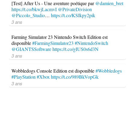
[Test] After Us - Une aventure poétique par
@damien_bret
https://t.co/bkwjLacmvI
@PrivateDivision
@Piccolo_Studio
…
https://t.co/KSIkpy2pik
3 ans
Farming Simulator 23 Nintendo Switch Edition est
disponible
#FarmingSimulator23
#NintendoSwitch
@GIANTSSoftware
https://t.co/gIUS0s6d3N
3 ans
Wobbledogs Console Edition est disponible
#Wobbledogs
#PlayStation
#Xbox
https://t.co/989BkVopGk
3 ans