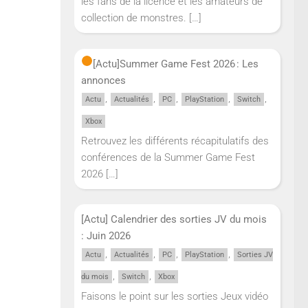
les fans de la licence et les amateurs de
collection de monstres.
[…]
[Actu]
Summer Game Fest 2026 : Les
annonces
,
,
,
,
,
Actu
Actualités
PC
PlayStation
Switch
Xbox
Retrouvez les différents récapitulatifs des
conférences de la Summer Game Fest
2026
[…]
[Actu] Calendrier des sorties JV du mois
: Juin 2026
,
,
,
,
Actu
Actualités
PC
PlayStation
Sorties JV
,
,
du mois
Switch
Xbox
Faisons le point sur les sorties Jeux vidéo