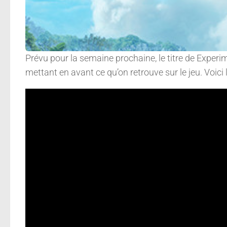
Prévu pour la semaine prochaine, le titre de Experi
mettant en avant ce qu’on retrouve sur le jeu. Voici l