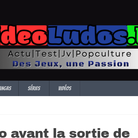
angas
Séries
Vidéos
o avant la sortie de