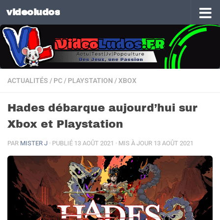
videoludos
Skip to content
ACTUALITÉS
/
PC
/
PLAYSTATION
/
XBOX
Hades débarque aujourd’hui sur
Xbox et Playstation
PAR
MISTER J
· PUBLIÉ
13 AOÛT 2021
· MIS À JOUR
13 AOÛT 2021