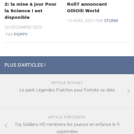
2: la mise à jour Pour
Roll7 annoncent
la Science ! est
OlliOlli World
disponible
15 AVRIL 2021
PAR
STURM
20 DÉCEMBRE 2023
PAR
POPPY
PLUS D'ARTICLES !
ARTICLE SUIVANT
Le pack Légendes Fraîches pour Fortnite se date
ARTICLE PRÉCÉDENT
Toy Soldiers HD ramènera les joueurs en enfance le 9
septembre