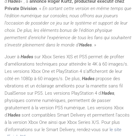
d’
Hades
« , a
annoncé Roger Kurtz, producteur exécutif chez
Private Division
. «
En sortant cette version en même temps que
l’édition numérique sur consoles, nous offrons aux joueurs
l’occasion de posséder ce jeu sur le système et support de leur
choix. De plus, les éléments bonus de l’édition physique
permettent d’enrichir l’expérience de tous les fans qui souhaitent
s’investir pleinement dans le monde d’
Hades
. »
Jouer à
Hades
sur Xbox Series X|S et PS5 permet de profiter
d’améliorations techniques pour atteindre le 4K à 60 images/s.
Les versions Xbox One et PlayStation 4 s’afficheront de leur
côté en 1080p à 60 images/s. De plus,
Hades
propose des
vibrations et un éclairage améliorés pour la manette sans fil
DualSense sur PS5. Les versions PlayStation 4 d’
Hades
,
physiques comme numériques, permettent de passer
gratuitement à la version PS5 numérique. Les versions Xbox
d’
Hades
sont compatibles Smart Delivery et permettent l’accès
à la version Xbox One ainsi que Xbox Series X/S. Pour plus
d’informations sur le Smart Delivery, rendez-vous sur
le site