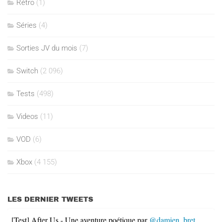
Rétro
(1)
Séries
(4)
Sorties JV du mois
(7)
Switch
(2 096)
Tests
(498)
Videos
(11)
VOD
(6)
Xbox
(4 155)
LES DERNIER TWEETS
[Test] After Us - Une aventure poétique par
@damien_bret