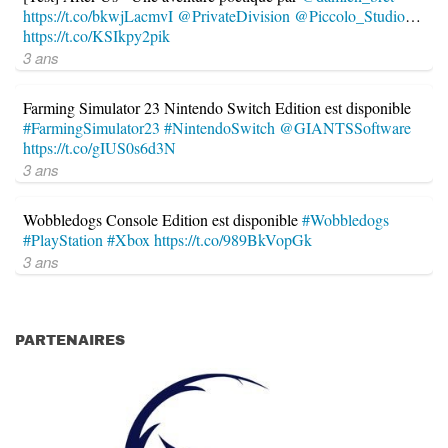
https://t.co/bkwjLacmvI
@PrivateDivision
@Piccolo_Studio
…
https://t.co/KSIkpy2pik
3 ans
Farming Simulator 23 Nintendo Switch Edition est disponible
#FarmingSimulator23
#NintendoSwitch
@GIANTSSoftware
https://t.co/gIUS0s6d3N
3 ans
Wobbledogs Console Edition est disponible
#Wobbledogs
#PlayStation
#Xbox
https://t.co/989BkVopGk
3 ans
PARTENAIRES