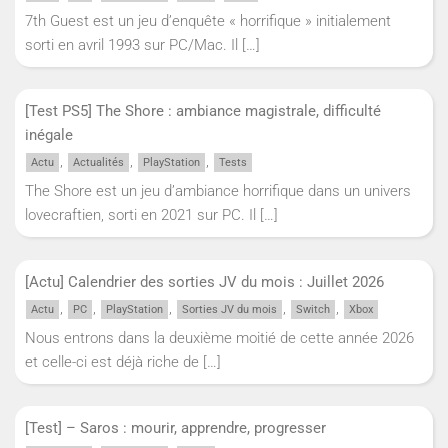
7th Guest est un jeu d’enquête « horrifique » initialement
sorti en avril 1993 sur PC/Mac. Il
[…]
[Test PS5] The Shore : ambiance magistrale, difficulté
inégale
,
,
,
Actu
Actualités
PlayStation
Tests
The Shore est un jeu d’ambiance horrifique dans un univers
lovecraftien, sorti en 2021 sur PC. Il
[…]
[Actu] Calendrier des sorties JV du mois : Juillet 2026
,
,
,
,
,
Actu
PC
PlayStation
Sorties JV du mois
Switch
Xbox
Nous entrons dans la deuxième moitié de cette année 2026
et celle-ci est déjà riche de
[…]
[Test] – Saros : mourir, apprendre, progresser