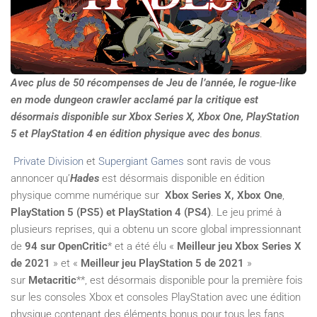
Avec plus de 50 récompenses de Jeu de l’année, le rogue-like
en mode dungeon crawler acclamé par la critique est
désormais disponible sur Xbox Series X, Xbox One,
PlayStation
5 et PlayStation 4
en édition physique avec des bonus
.
Private Division
et
Supergiant Games
sont ravis de vous
annoncer qu’
Hades
est désormais disponible en édition
physique comme numérique sur
Xbox Series X, Xbox One
,
PlayStation 5 (PS5) et PlayStation 4 (PS4)
. Le jeu primé à
plusieurs reprises, qui a obtenu un score global impressionnant
de
94 sur OpenCritic
* et a été élu «
Meilleur jeu Xbox Series X
de 2021
» et «
Meilleur jeu PlayStation 5 de 2021
»
sur
Metacritic
**, est désormais disponible pour la première fois
sur les consoles Xbox et consoles PlayStation avec une édition
physique contenant des éléments bonus pour tous les fans