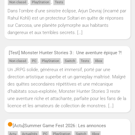
,
,
Non classé
PlayStation
Tests
Dans l'ombre d'une sinistre éclipse, Arjun Devraj (incarné par
Rahul Kohli) est un protecteur Soltari en quête de réponses
sur Carcosa, une planète polymorphe aux habitants
dangereux et aux terribles secrets.
[…]
[Test] Monster Hunter Stories 3 : Une aventure épique ?!
,
,
,
,
,
Non classé
PC
PlayStation
Switch
Tests
Xbox
Un JRPG solide, généreux et immersif, porté par une
direction artistique superbe et un gameplay maîtrisé. Malgré
des quêtes secondaires répétitives et une mécanique
d’habitats sous‑exploitée, Monster Hunter Stories 3 reste
une aventure riche et attachante, parfaite pour les fans de la
licence et les amateurs de collection de monstres.
[…]
[Actu]
Summer Game Fest 2026 : Les annonces
,
,
,
,
,
Actu
Actualités
PC
PlayStation
Switch
Xbox