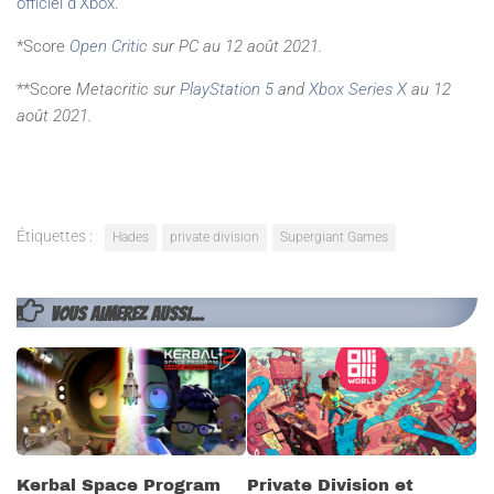
officiel d’Xbox
.
*Score
Open Critic
sur PC au 12 août 2021.
**Score
Metacritic
sur
PlayStation 5
and
Xbox Series X
au 12
août 2021.
Étiquettes :
Hades
private division
Supergiant Games
VOUS AIMEREZ AUSSI...
Kerbal Space Program
Private Division et