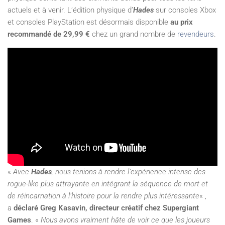
actuels et à venir. L’édition physique d’
Hades
sur consoles Xbox
et consoles PlayStation est désormais disponible
au prix
recommandé de 29,99 €
chez un grand nombre de
revendeurs
.
«
Avec
Hades
, nous tenions à rendre l’expérience intense des
rogue-like plus attrayante en intégrant la séquence de mort et
de réincarnation à l’histoire pour la rendre plus intéressante
« ,
a
déclaré Greg Kasavin, directeur créatif chez Supergiant
Games
. «
Nous avons vraiment hâte de voir ce que les joueurs