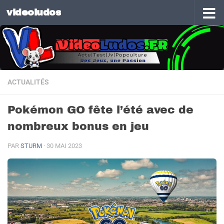
videoludos
Skip to content
ACTUALITÉS
Pokémon GO fête l’été avec de
nombreux bonus en jeu
PAR
STURM
·
30 MAI 2023