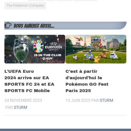
The Pokemon Company
VOUS AIMEREZ AUSSI...
L’UEFA Euro
C’est à partir
2024 arrive sur EA
d’aujourd’hui le
SPORTS FC 24 et EA
Pokémon GO Fest
SPORTS FC Mobile
Paris 2025
24 NOVEMBRE 2023
13 JUIN 2025
PAR
STURM
PAR
STURM