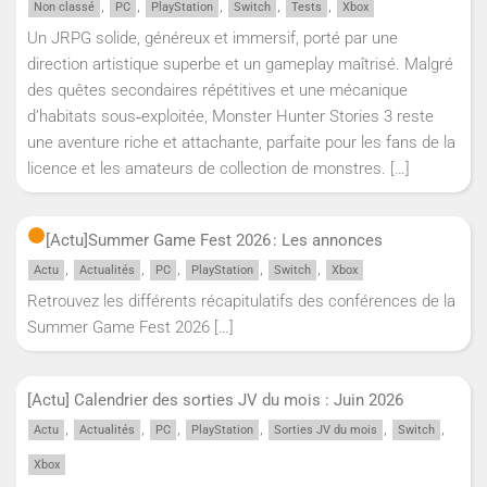
,
,
,
,
,
Non classé
PC
PlayStation
Switch
Tests
Xbox
Un JRPG solide, généreux et immersif, porté par une
direction artistique superbe et un gameplay maîtrisé. Malgré
des quêtes secondaires répétitives et une mécanique
d’habitats sous‑exploitée, Monster Hunter Stories 3 reste
une aventure riche et attachante, parfaite pour les fans de la
licence et les amateurs de collection de monstres.
[…]
[Actu]
Summer Game Fest 2026 : Les annonces
,
,
,
,
,
Actu
Actualités
PC
PlayStation
Switch
Xbox
Retrouvez les différents récapitulatifs des conférences de la
Summer Game Fest 2026
[…]
[Actu] Calendrier des sorties JV du mois : Juin 2026
,
,
,
,
,
,
Actu
Actualités
PC
PlayStation
Sorties JV du mois
Switch
Xbox