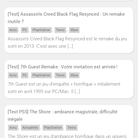
[Test] Assassin’s Creed Black Flag Resynced : Un remake
inutile ?
,
,
,
,
Actu
PC
PlayStation
Tests
Xbox
Assassin’s Creed Black Flag Resynced est le remake du jeu
sorti en 2013. C’est avec une
[…]
[Test] 7th Guest Remake : Votre invitation est arrivée !
,
,
,
,
Actu
PC
PlayStation
Tests
Xbox
7th Guest est un jeu d’enquête « horrifique » initialement
sorti en avril 1993 sur PC/Mac. Il
[…]
[Test PS5] The Shore : ambiance magistrale, difficulté
inégale
,
,
,
Actu
Actualités
PlayStation
Tests
The Shore est un jeu d’ambiance horrifique dans un univers