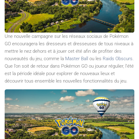
Une nouvelle campagne sur les réseaux sociaux de Pokémon
GO encouragera les dresseurs et dresseuses de tous niveaux à
mettre le nez dehors et à jouer cet été afin de profiter des
nouveautés du jeu, comme la
Master Ball
ou les
Raids Obscurs
.
Que l’on soit de retour dans Pokémon GO ou joueur régulier, l’été
est la période idéale pour explorer de nouveaux lieux et
découvrir tous ensemble les nouvelles fonctionnalités du jeu.