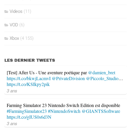
Videos
(11)
VOD
(6)
Xbox
(4 155)
LES DERNIER TWEETS
[Test] After Us - Une aventure poétique par
@damien_bret
https://t.co/bkwjLacmvI
@PrivateDivision
@Piccolo_Studio
…
https://t.co/KSIkpy2pik
3 ans
Farming Simulator 23 Nintendo Switch Edition est disponible
#FarmingSimulator23
#NintendoSwitch
@GIANTSSoftware
https://t.co/gIUS0s6d3N
3 ans