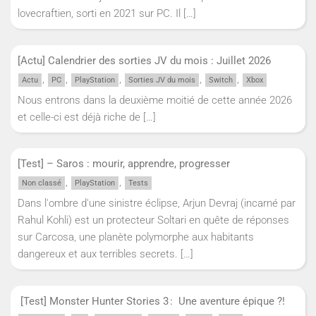
lovecraftien, sorti en 2021 sur PC. Il
[…]
[Actu] Calendrier des sorties JV du mois : Juillet 2026
,
,
,
,
,
Actu
PC
PlayStation
Sorties JV du mois
Switch
Xbox
Nous entrons dans la deuxième moitié de cette année 2026
et celle-ci est déjà riche de
[…]
[Test] – Saros : mourir, apprendre, progresser
,
,
Non classé
PlayStation
Tests
Dans l'ombre d'une sinistre éclipse, Arjun Devraj (incarné par
Rahul Kohli) est un protecteur Soltari en quête de réponses
sur Carcosa, une planète polymorphe aux habitants
dangereux et aux terribles secrets.
[…]
[Test] Monster Hunter Stories 3 : Une aventure épique ?!