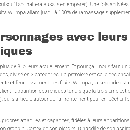
 puisqu’il souhaitera aussi s’en emparer). Une fois activée
uits Wumpa allant jusqu’à 100% de ramassage supplémen
ersonnages avec leurs
tiques
us de 8 joueurs actuellement. Et pour ça il nous faut un 
ges, divisé en 3 catégories. La première est celle des enca
lecte et l’encaissement des fruits Wumpa ; la seconde est c
ient l’apparition des reliques tandis que la troisième est c
y), qui s’articule autour de l’affrontement pour empêcher l
ropres attaques et capacités, fidèles à leurs apparition
son grappin, Cortex de son pistolet, Dingodile de son aspir