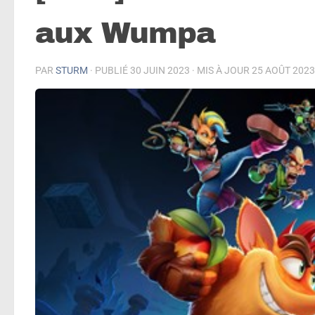
aux Wumpa
PAR
STURM
· PUBLIÉ
30 JUIN 2023
· MIS À JOUR
25 AOÛT 2023