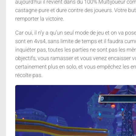
aujourd’hui il revient dans du 100% Multijoueur compé
castagne pure et dure contre des joueurs. Votre bu
remporter la victoire.
Car oui, il n’y a qu’un seul mode de jeu et on va po
sont en 4vs4, sans limite de temps et il faudra cu
inquiéter pas, toutes les parties ne sont pas les mê
objectifs, vous ramasser et vous venez encaisser v
certainement plus en solo, et vous empêchez les en
récolte pas.