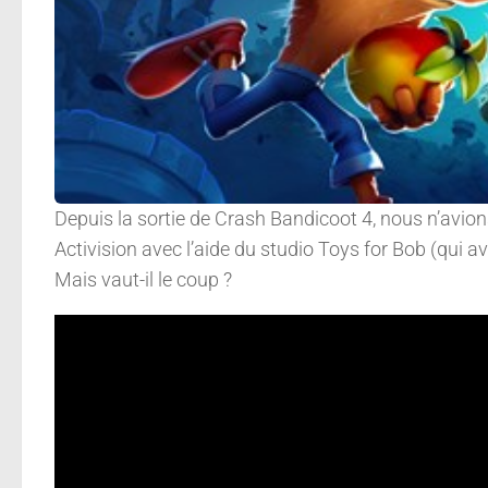
Depuis la sortie de Crash Bandicoot 4, nous n’avi
Activision avec l’aide du studio Toys for Bob (qui av
Mais vaut-il le coup ?