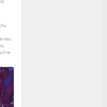
 la
tchs
s
le très
is,
’il ne