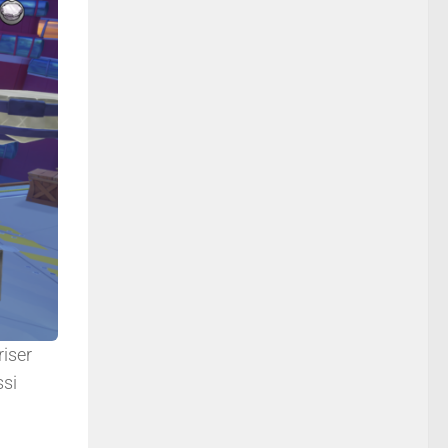
riser
ssi