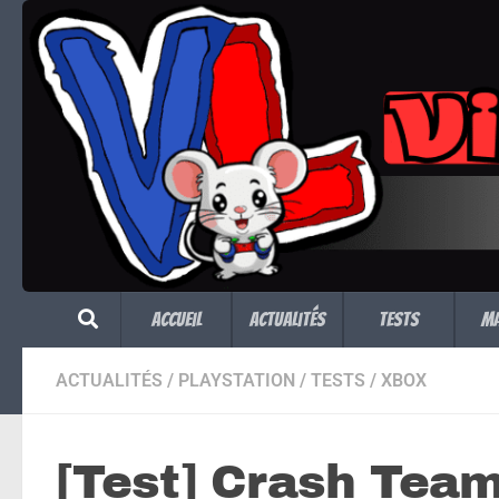
Skip to content
Accueil
Actualités
Tests
M
ACTUALITÉS
/
PLAYSTATION
/
TESTS
/
XBOX
[Test] Crash Team