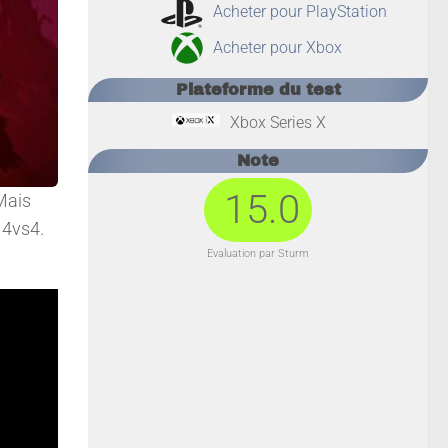
Acheter pour PlayStation
Acheter pour Xbox
Plateforme du test
Xbox Series X
Note
15.0
Mais
 4vs4.
Evaluation par Sturm