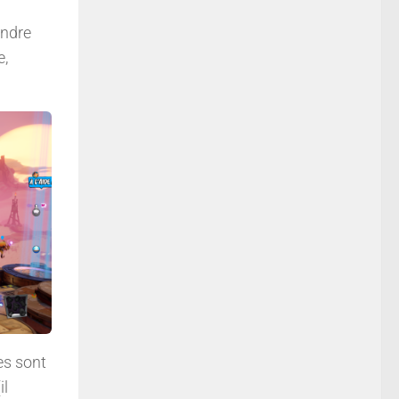
endre
e,
es sont
il