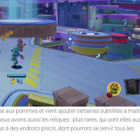
 aux pommes et vient ajouter certaines subtilités à maît
us avons aussi les reliques : plus rares, qui sont elles au
us à des endroits précis, dont pourront se servir tous les