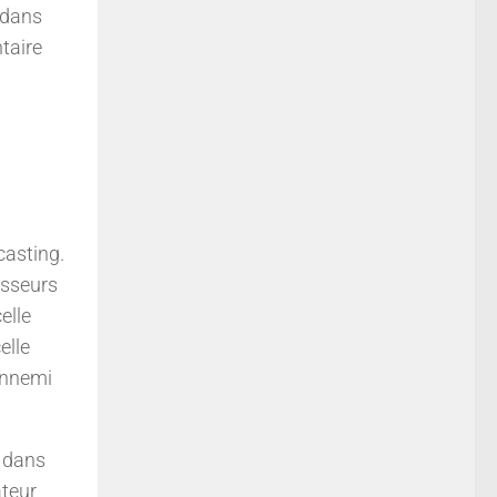
s dans
taire
casting.
isseurs
elle
elle
’ennemi
s dans
ateur