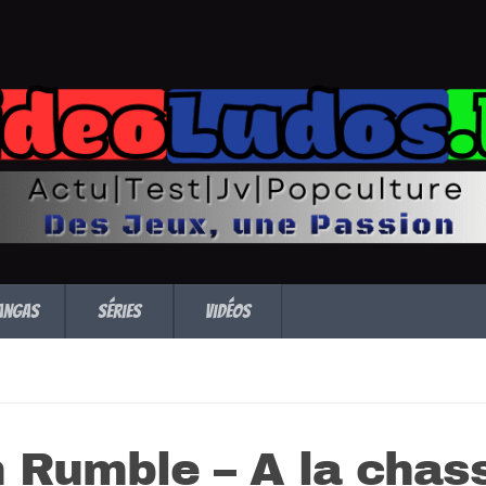
angas
Séries
Vidéos
 Rumble – A la chas