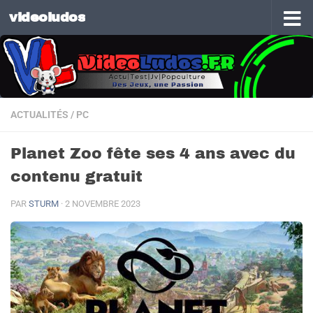
videoludos
Skip to content
ACTUALITÉS
/
PC
Planet Zoo fête ses 4 ans avec du
contenu gratuit
PAR
STURM
·
2 NOVEMBRE 2023