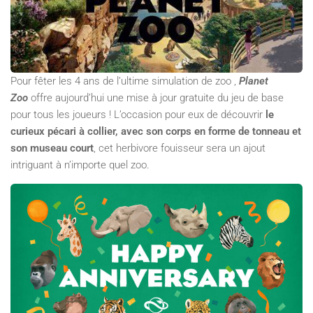
Pour fêter les 4 ans de l’ultime simulation de zoo ,
Planet
Zoo
offre aujourd’hui une mise à jour gratuite du jeu de base
pour tous les joueurs ! L’occasion pour eux de découvrir
le
curieux pécari à collier, avec son corps en forme de tonneau et
son museau court
, cet herbivore fouisseur sera un ajout
intriguant à n’importe quel zoo.