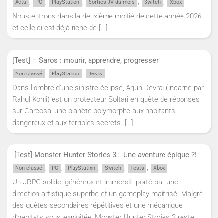
,
,
,
,
,
Actu
PC
PlayStation
Sorties JV du mois
Switch
Xbox
Nous entrons dans la deuxième moitié de cette année 2026
et celle-ci est déjà riche de
[…]
[Test] – Saros : mourir, apprendre, progresser
,
,
Non classé
PlayStation
Tests
Dans l'ombre d'une sinistre éclipse, Arjun Devraj (incarné par
Rahul Kohli) est un protecteur Soltari en quête de réponses
sur Carcosa, une planète polymorphe aux habitants
dangereux et aux terribles secrets.
[…]
[Test] Monster Hunter Stories 3 : Une aventure épique ?!
,
,
,
,
,
Non classé
PC
PlayStation
Switch
Tests
Xbox
Un JRPG solide, généreux et immersif, porté par une
direction artistique superbe et un gameplay maîtrisé. Malgré
des quêtes secondaires répétitives et une mécanique
d’habitats sous‑exploitée, Monster Hunter Stories 3 reste