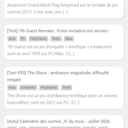
Assassin’s Creed Black Flag Resynced est le remake du jeu
sorti en 2013. C’est avec une
[…]
[Test] 7th Guest Remake : Votre invitation est arrivée !
,
,
,
,
Actu
PC
PlayStation
Tests
Xbox
7th Guest est un jeu d’enquête « horrifique » initialement
sorti en avril 1993 sur PC/Mac. Il
[…]
[Test PS5] The Shore : ambiance magistrale, difficulté
inégale
,
,
,
Actu
Actualités
PlayStation
Tests
The Shore est un jeu d’ambiance horrifique dans un univers
lovecraftien, sorti en 2021 sur PC. Il
[…]
[Actu] Calendrier des sorties JV du mois : Juillet 2026