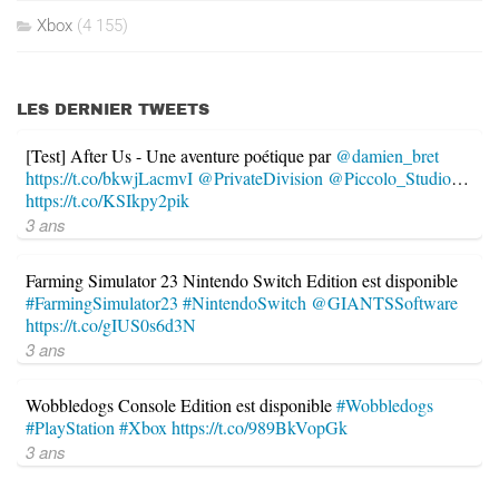
Xbox
(4 155)
LES DERNIER TWEETS
[Test] After Us - Une aventure poétique par
@damien_bret
https://t.co/bkwjLacmvI
@PrivateDivision
@Piccolo_Studio
…
https://t.co/KSIkpy2pik
3 ans
Farming Simulator 23 Nintendo Switch Edition est disponible
#FarmingSimulator23
#NintendoSwitch
@GIANTSSoftware
https://t.co/gIUS0s6d3N
3 ans
Wobbledogs Console Edition est disponible
#Wobbledogs
#PlayStation
#Xbox
https://t.co/989BkVopGk
3 ans