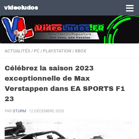
videoludos
Skip to content
ACTUALITÉS
/
PC
/
PLAYSTATION
/
XBOX
Célébrez la saison 2023
exceptionnelle de Max
Verstappen dans EA SPORTS F1
23
PAR
STURM
·
12 DÉCEMBRE 2023