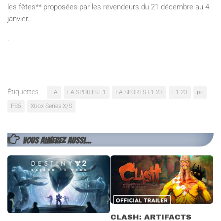
les fêtes** proposées par les revendeurs du 21 décembre au 4
janvier.
.
Étiquettes :
EA
EA SPORTS F1
EA SPORTS F1 23
F1 23
pc
PS5
Xbox Series X/S
VOUS AIMEREZ AUSSI...
CLASH: ARTIFACTS