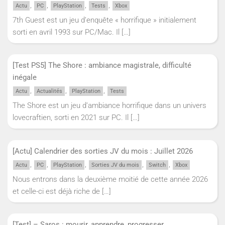
,
,
,
,
Actu
PC
PlayStation
Tests
Xbox
7th Guest est un jeu d’enquête « horrifique » initialement
sorti en avril 1993 sur PC/Mac. Il
[…]
[Test PS5] The Shore : ambiance magistrale, difficulté
inégale
,
,
,
Actu
Actualités
PlayStation
Tests
The Shore est un jeu d’ambiance horrifique dans un univers
lovecraftien, sorti en 2021 sur PC. Il
[…]
[Actu] Calendrier des sorties JV du mois : Juillet 2026
,
,
,
,
,
Actu
PC
PlayStation
Sorties JV du mois
Switch
Xbox
Nous entrons dans la deuxième moitié de cette année 2026
et celle-ci est déjà riche de
[…]
[Test] – Saros : mourir, apprendre, progresser