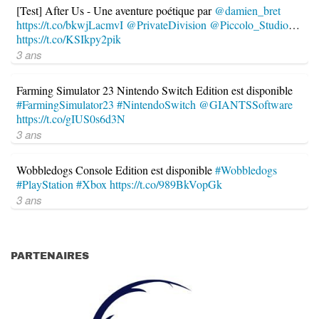
[Test] After Us - Une aventure poétique par
@damien_bret
https://t.co/bkwjLacmvI
@PrivateDivision
@Piccolo_Studio
…
https://t.co/KSIkpy2pik
3 ans
Farming Simulator 23 Nintendo Switch Edition est disponible
#FarmingSimulator23
#NintendoSwitch
@GIANTSSoftware
https://t.co/gIUS0s6d3N
3 ans
Wobbledogs Console Edition est disponible
#Wobbledogs
#PlayStation
#Xbox
https://t.co/989BkVopGk
3 ans
PARTENAIRES