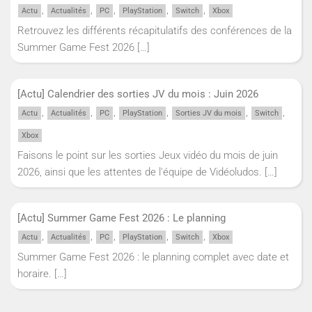
,
,
,
,
,
Actu
Actualités
PC
PlayStation
Switch
Xbox
Retrouvez les différents récapitulatifs des conférences de la
Summer Game Fest 2026
[…]
[Actu] Calendrier des sorties JV du mois : Juin 2026
,
,
,
,
,
,
Actu
Actualités
PC
PlayStation
Sorties JV du mois
Switch
Xbox
Faisons le point sur les sorties Jeux vidéo du mois de juin
2026, ainsi que les attentes de l'équipe de Vidéoludos.
[…]
[Actu] Summer Game Fest 2026 : Le planning
,
,
,
,
,
Actu
Actualités
PC
PlayStation
Switch
Xbox
Summer Game Fest 2026 : le planning complet avec date et
horaire.
[…]