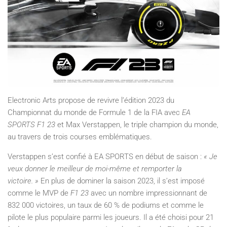
Electronic Arts propose de revivre l’édition 2023 du
Championnat du monde de Formule 1 de la FIA avec
EA
SPORTS F1 23
et Max Verstappen, le triple champion du monde,
au travers de trois courses emblématiques.
Verstappen s’est confié à EA SPORTS en début de saison :
« Je
veux donner le meilleur de moi-même et remporter la
victoire. »
En plus de dominer la saison 2023, il s’est imposé
comme le MVP de
F1 23
avec un nombre impressionnant de
832 000 victoires, un taux de 60 % de podiums et comme le
pilote le plus populaire parmi les joueurs. Il a été choisi pour 21