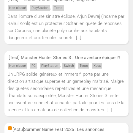
,
,
Non classé
PlayStation
Tests
Dans l'ombre d'une sinistre éclipse, Arjun Devraj (incarné par
Rahul Kohli) est un protecteur Soltari en quête de réponses
sur Carcosa, une planète polymorphe aux habitants
dangereux et aux terribles secrets.
[…]
[Test] Monster Hunter Stories 3 : Une aventure épique ?!
,
,
,
,
,
Non classé
PC
PlayStation
Switch
Tests
Xbox
Un JRPG solide, généreux et immersif, porté par une
direction artistique superbe et un gameplay maîtrisé. Malgré
des quêtes secondaires répétitives et une mécanique
d’habitats sous‑exploitée, Monster Hunter Stories 3 reste
une aventure riche et attachante, parfaite pour les fans de la
licence et les amateurs de collection de monstres.
[…]
[Actu]
Summer Game Fest 2026 : Les annonces