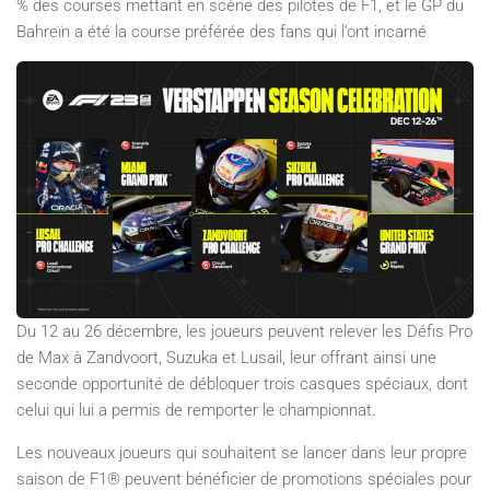
% des courses mettant en scène des pilotes de F1, et le GP du
Bahreïn a été la course préférée des fans qui l’ont incarné
Du 12 au 26 décembre, les joueurs peuvent relever les Défis Pro
de Max à Zandvoort, Suzuka et Lusail, leur offrant ainsi une
seconde opportunité de débloquer trois casques spéciaux, dont
celui qui lui a permis de remporter le championnat.
Les nouveaux joueurs qui souhaitent se lancer dans leur propre
saison de F1® peuvent bénéficier de promotions spéciales pour