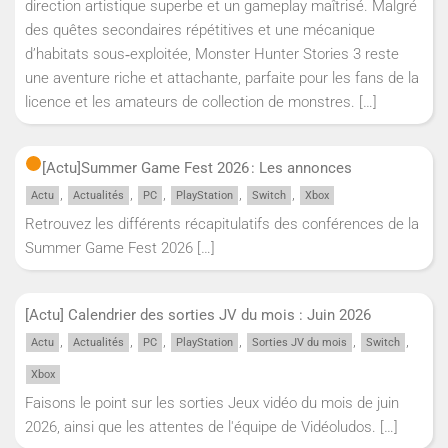
direction artistique superbe et un gameplay maîtrisé. Malgré
des quêtes secondaires répétitives et une mécanique
d’habitats sous‑exploitée, Monster Hunter Stories 3 reste
une aventure riche et attachante, parfaite pour les fans de la
licence et les amateurs de collection de monstres.
[…]
[Actu]
Summer Game Fest 2026 : Les annonces
,
,
,
,
,
Actu
Actualités
PC
PlayStation
Switch
Xbox
Retrouvez les différents récapitulatifs des conférences de la
Summer Game Fest 2026
[…]
[Actu] Calendrier des sorties JV du mois : Juin 2026
,
,
,
,
,
,
Actu
Actualités
PC
PlayStation
Sorties JV du mois
Switch
Xbox
Faisons le point sur les sorties Jeux vidéo du mois de juin
2026, ainsi que les attentes de l'équipe de Vidéoludos.
[…]