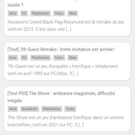
inutile ?
,
,
,
,
Actu
PC
PlayStation
Tests
Xbox
Assassin’s Creed Black Flag Resynced est le remake du jeu
sorti en 2013. C’est avec une
[…]
[Test] 7th Guest Remake : Votre invitation est arrivée !
,
,
,
,
Actu
PC
PlayStation
Tests
Xbox
7th Guest est un jeu d’enquête « horrifique » initialement
sorti en avril 1993 sur PC/Mac. Il
[…]
[Test PS5] The Shore : ambiance magistrale, difficulté
inégale
,
,
,
Actu
Actualités
PlayStation
Tests
The Shore est un jeu d’ambiance horrifique dans un univers
lovecraftien, sorti en 2021 sur PC. Il
[…]