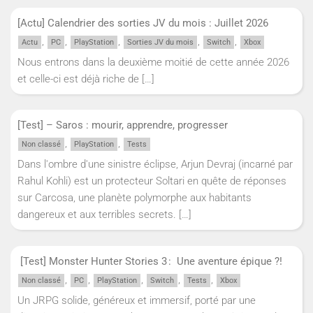
[Actu] Calendrier des sorties JV du mois : Juillet 2026
,
,
,
,
,
Actu
PC
PlayStation
Sorties JV du mois
Switch
Xbox
Nous entrons dans la deuxième moitié de cette année 2026
et celle-ci est déjà riche de
[…]
[Test] – Saros : mourir, apprendre, progresser
,
,
Non classé
PlayStation
Tests
Dans l'ombre d'une sinistre éclipse, Arjun Devraj (incarné par
Rahul Kohli) est un protecteur Soltari en quête de réponses
sur Carcosa, une planète polymorphe aux habitants
dangereux et aux terribles secrets.
[…]
[Test] Monster Hunter Stories 3 : Une aventure épique ?!
,
,
,
,
,
Non classé
PC
PlayStation
Switch
Tests
Xbox
Un JRPG solide, généreux et immersif, porté par une