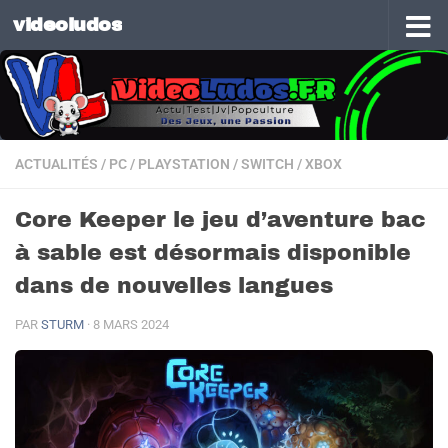
videoludos
Skip to content
ACTUALITÉS
/
PC
/
PLAYSTATION
/
SWITCH
/
XBOX
Core Keeper le jeu d’aventure bac
à sable est désormais disponible
dans de nouvelles langues
PAR
STURM
·
8 MARS 2024