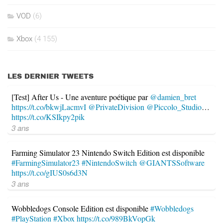
VOD
(6)
Xbox
(4 155)
LES DERNIER TWEETS
[Test] After Us - Une aventure poétique par
@damien_bret
https://t.co/bkwjLacmvI
@PrivateDivision
@Piccolo_Studio
…
https://t.co/KSIkpy2pik
3 ans
Farming Simulator 23 Nintendo Switch Edition est disponible
#FarmingSimulator23
#NintendoSwitch
@GIANTSSoftware
https://t.co/gIUS0s6d3N
3 ans
Wobbledogs Console Edition est disponible
#Wobbledogs
#PlayStation
#Xbox
https://t.co/989BkVopGk