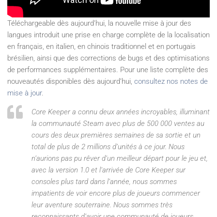
Téléchargeable dès aujourd’hui, la nouvelle mise à jour des
langues introduit une prise en charge complète de la localisation
en français, en italien, en chinois traditionnel et en portugais
brésilien, ainsi que des corrections de bugs et des optimisations
de performances supplémentaires. Pour une liste complète des
nouveautés disponibles dès aujourd’hui,
consultez nos notes de
mise à jour
.
Core Keeper
a connu deux années incroyables, illuminant
la communauté Steam avec plus de 500 000 ventes au
cours des deux premières semaines de sa sortie et un
total de plus de 2 millions d’unités à ce jour. Nous
n’aurions pas pu rêver d’un meilleur départ pour le jeu et,
avec la version 1.0 et l’arrivée de
Core Keeper
sur
consoles plus tard dans l’année, nous sommes
impatients de voir encore plus de joueurs commencer
leur aventure souterraine. Nous sommes très
reconnaissants d’avoir une communauté de joueurs