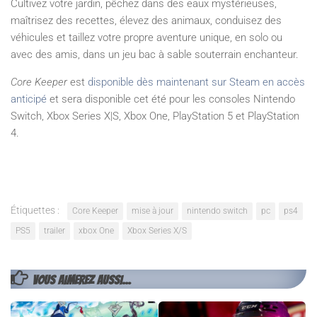
Cultivez votre jardin, pêchez dans des eaux mystérieuses,
maîtrisez des recettes, élevez des animaux, conduisez des
véhicules et taillez votre propre aventure unique, en solo ou
avec des amis, dans un jeu bac à sable souterrain enchanteur.
Core Keeper
est
disponible dès maintenant sur Steam en accès
anticipé
et sera disponible cet été pour les consoles Nintendo
Switch, Xbox Series X|S, Xbox One, PlayStation 5 et PlayStation
4.
Étiquettes :
Core Keeper
mise à jour
nintendo switch
pc
ps4
PS5
trailer
xbox One
Xbox Series X/S
VOUS AIMEREZ AUSSI...