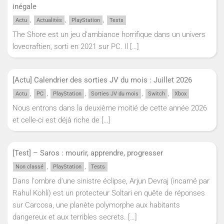
inégale
,
,
,
Actu
Actualités
PlayStation
Tests
The Shore est un jeu d’ambiance horrifique dans un univers
lovecraftien, sorti en 2021 sur PC. Il
[…]
[Actu] Calendrier des sorties JV du mois : Juillet 2026
,
,
,
,
,
Actu
PC
PlayStation
Sorties JV du mois
Switch
Xbox
Nous entrons dans la deuxième moitié de cette année 2026
et celle-ci est déjà riche de
[…]
[Test] – Saros : mourir, apprendre, progresser
,
,
Non classé
PlayStation
Tests
Dans l'ombre d'une sinistre éclipse, Arjun Devraj (incarné par
Rahul Kohli) est un protecteur Soltari en quête de réponses
sur Carcosa, une planète polymorphe aux habitants
dangereux et aux terribles secrets.
[…]