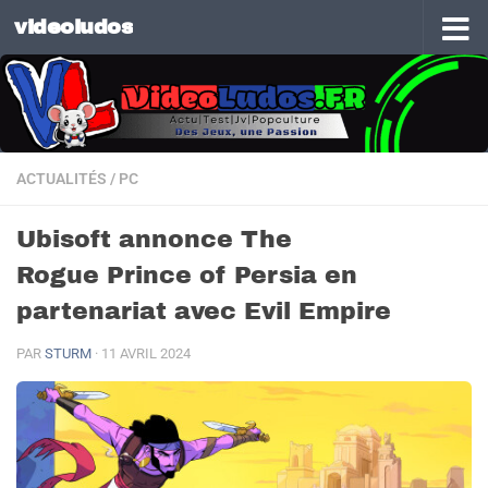
videoludos
Skip to content
ACTUALITÉS
/
PC
Ubisoft annonce The
Rogue Prince of Persia en
partenariat avec Evil Empire
PAR
STURM
·
11 AVRIL 2024