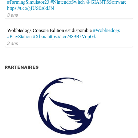
#FarmingSimulator23
#NintendoSwitch
@GIANTSSoftware
https://t.co/gIUS0s6d3N
3 ans
Wobbledogs Console Edition est disponible
#Wobbledogs
#PlayStation
#Xbox
https://t.co/989BkVopGk
3 ans
PARTENAIRES