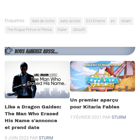
Étiquettes :
date de sortie
early access
Evil Empire
pc
steam
The Rogue Prince of Persia
trailer
Ubisoft
VOUS AIMEREZ AUSSI...
Un premier aperçu
Like a Dragon Gaiden:
pour Kitaria Fables
The Man Who Erased
7 FÉVRIER 2021
PAR
STURM
His Name s’annonce
et prend date
9 JUIN 2023
PAR
STURM