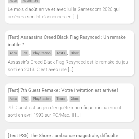
Actu
Actualités
Le mois d’août arrive et avec lui la Gamescom 2026 qui
amènera son lot d’annonces en
[…]
[Test] Assassin’s Creed Black Flag Resynced : Un remake
inutile ?
,
,
,
,
Actu
PC
PlayStation
Tests
Xbox
Assassin’s Creed Black Flag Resynced est le remake du jeu
sorti en 2013. C’est avec une
[…]
[Test] 7th Guest Remake : Votre invitation est arrivée !
,
,
,
,
Actu
PC
PlayStation
Tests
Xbox
7th Guest est un jeu d’enquête « horrifique » initialement
sorti en avril 1993 sur PC/Mac. Il
[…]
[Test PS5] The Shore : ambiance magistrale, difficulté