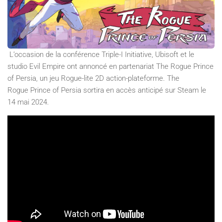
L’occasion de la conférence Triple-I Initiative, Ubisoft et le
studio Evil Empire ont annoncé en partenariat The Rogue Prince
of Persia, un jeu Rogue-lite 2D action-plateforme. The
Rogue Prince of Persia sortira en accès anticipé sur Steam le
14 mai 2024.