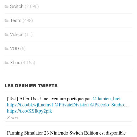
Switch
(2 096)
Tests
(498)
Videos
(11)
VOD
(6)
Xbox
(4 155)
LES DERNIER TWEETS
[Test] After Us - Une aventure poétique par
@damien_bret
https://t.co/bkwjLacmvI
@PrivateDivision
@Piccolo_Studio
…
https://t.co/KSIkpy2pik
3 ans
Farming Simulator 23 Nintendo Switch Edition est disponible