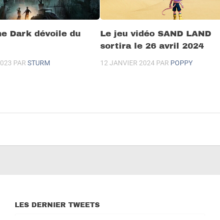
he Dark dévoile du
Le jeu vidéo SAND LAND
sortira le 26 avril 2024
023
PAR
STURM
12 JANVIER 2024
PAR
POPPY
LES DERNIER TWEETS