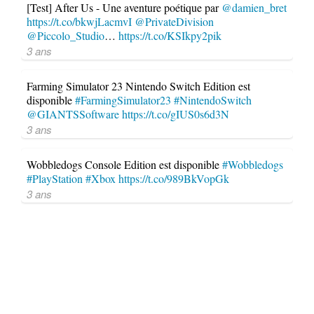
[Test] After Us - Une aventure poétique par
@damien_bret
https://t.co/bkwjLacmvI
@PrivateDivision
@Piccolo_Studio
…
https://t.co/KSIkpy2pik
3 ans
Farming Simulator 23 Nintendo Switch Edition est
disponible
#FarmingSimulator23
#NintendoSwitch
@GIANTSSoftware
https://t.co/gIUS0s6d3N
3 ans
Wobbledogs Console Edition est disponible
#Wobbledogs
#PlayStation
#Xbox
https://t.co/989BkVopGk
3 ans