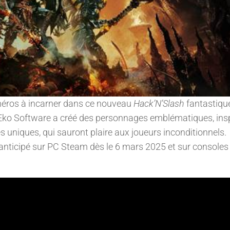
 héros à incarner dans ce nouveau
Hack’N’Slash
fantastiqu
’Eko Software a créé des personnages emblématiques, ins
uniques, qui sauront plaire aux joueurs inconditionnels.
anticipé sur PC Steam dès le 6 mars 2025 et sur consoles