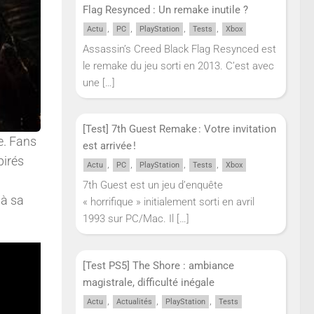
Flag Resynced : Un remake inutile ?
,
,
,
,
Actu
PC
PlayStation
Tests
Xbox
Assassin’s Creed Black Flag Resynced est
le remake du jeu sorti en 2013. C’est avec
une
[…]
[Test] 7th Guest Remake : Votre invitation
e. Fans
est arrivée !
pirés
,
,
,
,
Actu
PC
PlayStation
Tests
Xbox
7th Guest est un jeu d’enquête
 à sa
« horrifique » initialement sorti en avril
1993 sur PC/Mac. Il
[…]
[Test PS5] The Shore : ambiance
magistrale, difficulté inégale
,
,
,
Actu
Actualités
PlayStation
Tests