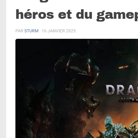
héros et du game
PAR
STURM
·
16 JANVIER 2025