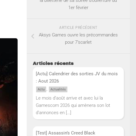
la billetterie de sa soirée d’ouverture du
1er février
ARTICLE PRÉCÉDENT
Aksys Games ouvre les précommandes
pour 7’scarlet
Articles récents
[Actu] Calendrier des sorties JV du mois
: Aout 2026
,
Actu
Actualités
Le mois d’août arrive et avec lui la
Gamescom 2026 qui amènera son lot
d’annonces en
[…]
[Test] Assassin’s Creed Black