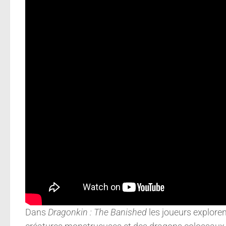
Dans
Dragonkin : The Banished
les joueurs explore