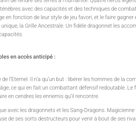
in de rendre ses terres à l’humanité. Quatre héros légend
s ténèbres avec des capacités et des techniques de comba
en fonction de leur style de jeu favori, et le faire gagner
unique, la Grille Ancestrale. Un fidèle dragonnet les acc
capacités.
les en accès anticipé :
 de l’Eternel. Il n’a qu’un but : libérer les hommes de la cor
âge, ce qui en fait un combattant défensif redoutable. Le 
ire en cendres les ennemis qu’il rencontre.
ue avec les dragonnets et les Sang-Dragons. Magicienne 
use de ses sorts destructeurs pour venir à bout de ses riv