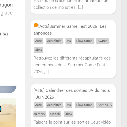
les fans de la licence et les amateurs de
Dragon
collection de monstres.
[…]
 glace.
[Actu]
Summer Game Fest 2026 : Les
à sa
annonces
,
,
,
,
,
Actu
Actualités
PC
PlayStation
Switch
Xbox
Retrouvez les différents récapitulatifs des
conférences de la Summer Game Fest
2026
[…]
[Actu] Calendrier des sorties JV du mois
: Juin 2026
,
,
,
,
Actu
Actualités
PC
PlayStation
Sorties JV
,
,
du mois
Switch
Xbox
Faisons le point sur les sorties Jeux vidéo