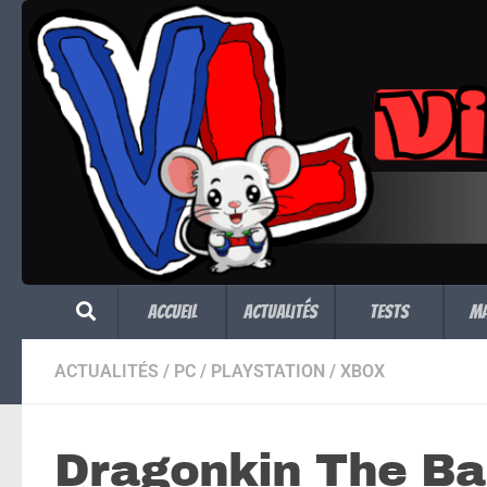
Skip to content
Accueil
Actualités
Tests
M
ACTUALITÉS
/
PC
/
PLAYSTATION
/
XBOX
Dragonkin The Ba