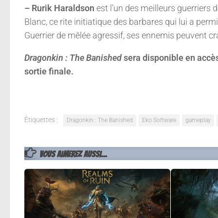
– Rurik Haraldson
est l’un des meilleurs guerriers 
Blanc, ce rite initiatique des barbares qui lui a pe
Guerrier de mêlée agressif, ses ennemis peuvent c
Dragonkin : The Banished
sera disponible en accès
sortie finale.
Étiquettes :
Dragonkin : The Banished
Eko Software
gameplay
VOUS AIMEREZ AUSSI...