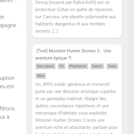
aires*,
Devraj (incarné par Rahul Kohli) est un
t
protecteur Soltari en quête de réponses
 en
sur Carcosa, une planète polymorphe aux
habitants dangereux et aux terribles
ompagne
secrets.
[…]
[Test] Monster Hunter Stories 3 : Une
aventure épique ?!
,
,
,
,
,
Non classé
PC
PlayStation
Switch
Tests
Xbox
ruption
Un JRPG solide, généreux et immersif,
feu est
porté par une direction artistique superbe
et un gameplay maîtrisé. Malgré des
quêtes secondaires répétitives et une
féroce,
mécanique d’habitats sous‑exploitée,
aux à
Monster Hunter Stories 3 reste une
aventure riche et attachante, parfaite pour