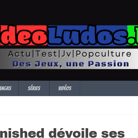
angas
Séries
Vidéos
nished dévoile ses