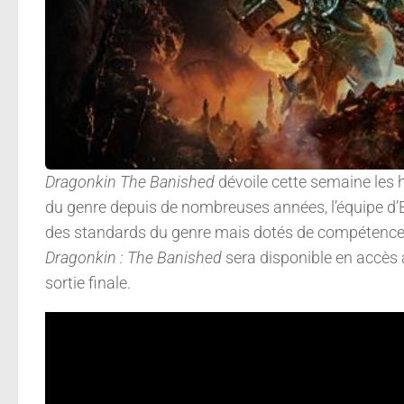
Dragonkin The Banished
dévoile cette semaine les
du genre depuis de nombreuses années, l’équipe d
des standards du genre mais dotés de compétences 
Dragonkin : The Banished
sera disponible en accès 
sortie finale.