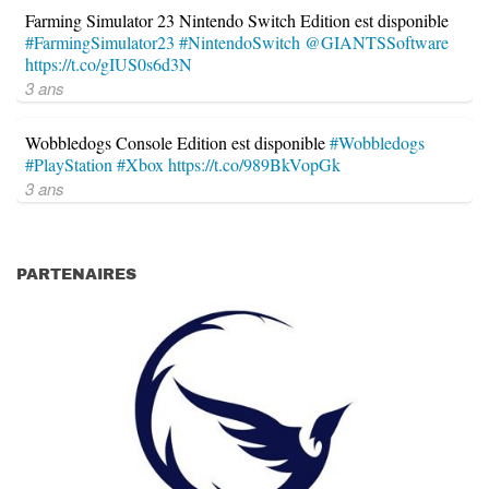
Farming Simulator 23 Nintendo Switch Edition est disponible
#FarmingSimulator23
#NintendoSwitch
@GIANTSSoftware
https://t.co/gIUS0s6d3N
3 ans
Wobbledogs Console Edition est disponible
#Wobbledogs
#PlayStation
#Xbox
https://t.co/989BkVopGk
3 ans
PARTENAIRES