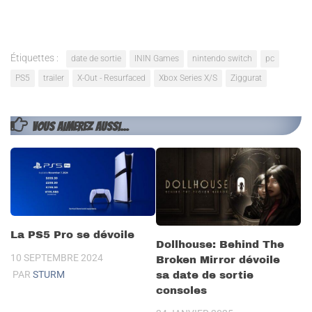
Étiquettes :
date de sortie
ININ Games
nintendo switch
pc
PS5
trailer
X-Out - Resurfaced
Xbox Series X/S
Ziggurat
VOUS AIMEREZ AUSSI...
La PS5 Pro se dévoile
Dollhouse: Behind The
10 SEPTEMBRE 2024
Broken Mirror dévoile
PAR
STURM
sa date de sortie
consoles