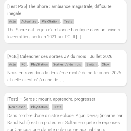
[Test PS5] The Shore : ambiance magistrale, difficulté
inégale
,
,
,
Actu
Actualités
PlayStation
Tests
The Shore est un jeu d’ambiance horrifique dans un univers
lovecraftien, sorti en 2021 sur PC. Il
[…]
[Actu] Calendrier des sorties JV du mois : Juillet 2026
,
,
,
,
,
Actu
PC
PlayStation
Sorties JV du mois
Switch
Xbox
Nous entrons dans la deuxième moitié de cette année 2026
et celle-ci est déjà riche de
[…]
[Test] – Saros : mourir, apprendre, progresser
,
,
Non classé
PlayStation
Tests
Dans l'ombre d'une sinistre éclipse, Arjun Devraj (incarné par
Rahul Kohli) est un protecteur Soltari en quête de réponses
sur Carcosa, une planète polymorphe aux habitants