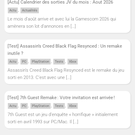
[Actu] Calendrier des sorties JV du mois : Aout 2026
,
Actu
Actualités
Le mois d’août arrive et avec lui la Gamescom 2026 qui
amènera son lot d’annonces en
[…]
[Test] Assassin’s Creed Black Flag Resynced : Un remake
inutile ?
,
,
,
,
Actu
PC
PlayStation
Tests
Xbox
Assassin’s Creed Black Flag Resynced est le remake du jeu
sorti en 2013. C’est avec une
[…]
[Test] 7th Guest Remake : Votre invitation est arrivée !
,
,
,
,
Actu
PC
PlayStation
Tests
Xbox
7th Guest est un jeu d’enquête « horrifique » initialement
sorti en avril 1993 sur PC/Mac. Il
[…]