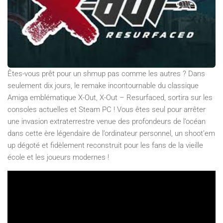
Êtes-vous prêt pour un shmup pas comme les autres ? Dans
seulement dix jours, le remake incontournable du classique
Amiga emblématique X-Out, X-Out – Resurfaced, sortira sur les
consoles actuelles et Steam PC ! Vous êtes seul pour arrêter
une invasion extraterrestre venue des profondeurs de l’océan
dans cette ère légendaire de l’ordinateur personnel, un shoot’em
up dégoté et fidèlement reconstruit pour les fans de la vieille
école et les joueurs modernes !