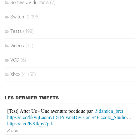
Sorties JV du mois
(7)
Switch
(2 096)
Tests
(498)
Videos
(11)
VOD
(6)
Xbox
(4 155)
LES DERNIER TWEETS
[Test] After Us - Une aventure poétique par
@damien_bret
https://t.co/bkwjLacmvI
@PrivateDivision
@Piccolo_Studio
…
https://t.co/KSIkpy2pik
3 ans