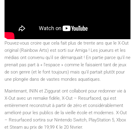
Pouvez-vous croire que cela fait plus de trente ans que le X-Out
original (Rainbow Arts) est sorti sur Amiga ! Les joueurs et les
médias ont convenu qu’il se démarquait ! En partie parce qu’il ne
prenait pas part à « l’espace » comme le faisaient tant de jeux
de son genre (et le font toujours) mais qu’il partait plutôt pour
une plongée dans de vastes mondes aquatiques.
Maintenant, ININ et Ziggurat ont collaboré pour redonner vie à
X-Out avec un remake fidèle, X-Out – Resurfaced, qui est
entièrement reconstruit à partir de zéro et considérablement
amélioré pour les publics de la vieille école et modernes. X-Out
– Resurfaced sortira sur Nintendo Switch, PlayStation 5, Xbox
et Steam au prix de 19,99 € le 20 février.