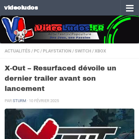
videoludos
Skip to content
ACTUALITÉS
/
PC
/
PLAYSTATION
/
SWITCH
/
XBOX
X-Out – Resurfaced dévoile un
dernier trailer avant son
lancement
PAR
STURM
·
10 FÉVRIER 2025