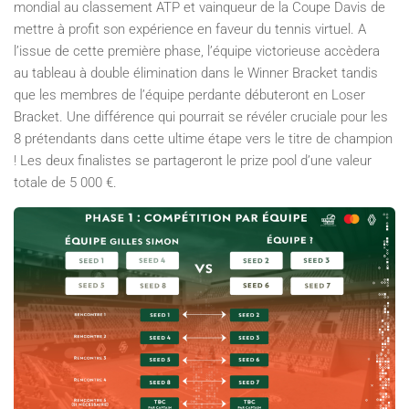
mondial au classement ATP et vainqueur de la Coupe Davis de
mettre à profit son expérience en faveur du tennis virtuel. A
l’issue de cette première phase, l’équipe victorieuse accèdera
au tableau à double élimination dans le Winner Bracket tandis
que les membres de l’équipe perdante débuteront en Loser
Bracket. Une différence qui pourrait se révéler cruciale pour les
8 prétendants dans cette ultime étape vers le titre de champion
! Les deux finalistes se partageront le prize pool d’une valeur
totale de 5 000 €.