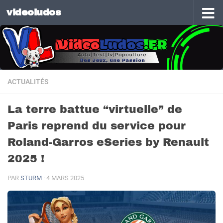
videoludos
Skip to content
ACTUALITÉS
La terre battue “virtuelle” de
Paris reprend du service pour
Roland-Garros eSeries by Renault
2025 !
PAR
STURM
·
4 MARS 2025