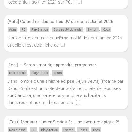
lovecraftien, sorti en 2021 sur PC. Il
[…]
[Actu] Calendrier des sorties JV du mois : Juillet 2026
,
,
,
,
,
Actu
PC
PlayStation
Sorties JV du mois
Switch
Xbox
Nous entrons dans la deuxième moitié de cette année 2026
et celle-ci est déjà riche de
[…]
[Test] – Saros : mourir, apprendre, progresser
,
,
Non classé
PlayStation
Tests
Dans l'ombre d'une sinistre éclipse, Arjun Devraj (incarné par
Rahul Kohli) est un protecteur Soltari en quête de réponses
sur Carcosa, une planète polymorphe aux habitants
dangereux et aux terribles secrets.
[…]
[Test] Monster Hunter Stories 3 : Une aventure épique ?!
,
,
,
,
,
Non classé
PC
PlayStation
Switch
Tests
Xbox