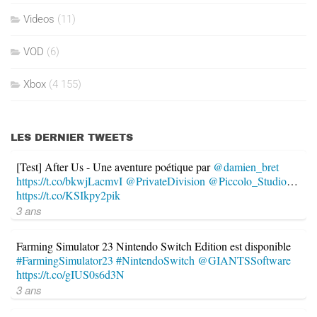
Videos
(11)
VOD
(6)
Xbox
(4 155)
LES DERNIER TWEETS
[Test] After Us - Une aventure poétique par
@damien_bret
https://t.co/bkwjLacmvI
@PrivateDivision
@Piccolo_Studio
…
https://t.co/KSIkpy2pik
3 ans
Farming Simulator 23 Nintendo Switch Edition est disponible
#FarmingSimulator23
#NintendoSwitch
@GIANTSSoftware
https://t.co/gIUS0s6d3N
3 ans