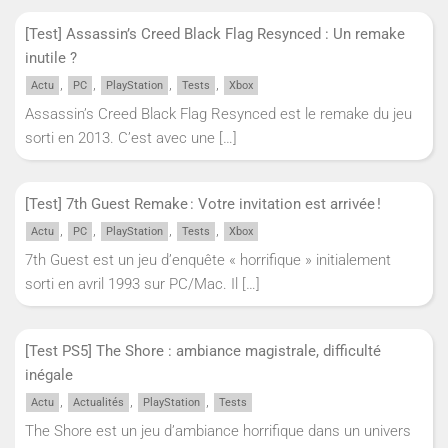
[Test] Assassin’s Creed Black Flag Resynced : Un remake
inutile ?
,
,
,
,
Actu
PC
PlayStation
Tests
Xbox
Assassin’s Creed Black Flag Resynced est le remake du jeu
sorti en 2013. C’est avec une
[…]
[Test] 7th Guest Remake : Votre invitation est arrivée !
,
,
,
,
Actu
PC
PlayStation
Tests
Xbox
7th Guest est un jeu d’enquête « horrifique » initialement
sorti en avril 1993 sur PC/Mac. Il
[…]
[Test PS5] The Shore : ambiance magistrale, difficulté
inégale
,
,
,
Actu
Actualités
PlayStation
Tests
The Shore est un jeu d’ambiance horrifique dans un univers