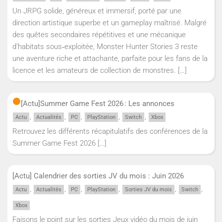
Un JRPG solide, généreux et immersif, porté par une
direction artistique superbe et un gameplay maîtrisé. Malgré
des quêtes secondaires répétitives et une mécanique
d’habitats sous‑exploitée, Monster Hunter Stories 3 reste
une aventure riche et attachante, parfaite pour les fans de la
licence et les amateurs de collection de monstres.
[…]
[Actu]
Summer Game Fest 2026 : Les annonces
,
,
,
,
,
Actu
Actualités
PC
PlayStation
Switch
Xbox
Retrouvez les différents récapitulatifs des conférences de la
Summer Game Fest 2026
[…]
[Actu] Calendrier des sorties JV du mois : Juin 2026
,
,
,
,
,
,
Actu
Actualités
PC
PlayStation
Sorties JV du mois
Switch
Xbox
Faisons le point sur les sorties Jeux vidéo du mois de juin