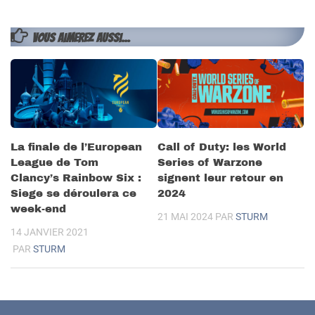
VOUS AIMEREZ AUSSI...
La finale de l’European
Call of Duty: les World
League de Tom
Series of Warzone
Clancy’s Rainbow Six :
signent leur retour en
Siege se déroulera ce
2024
week-end
21 MAI 2024
PAR
STURM
14 JANVIER 2021
PAR
STURM