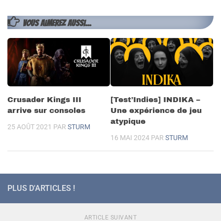
VOUS AIMEREZ AUSSI...
Crusader Kings III
[Test’Indies] INDIKA –
arrive sur consoles
Une expérience de jeu
atypique
25 AOÛT 2021
PAR
STURM
16 MAI 2024
PAR
STURM
PLUS D'ARTICLES !
ARTICLE SUIVANT