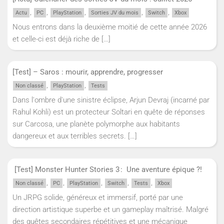
,
,
,
,
,
Actu
PC
PlayStation
Sorties JV du mois
Switch
Xbox
Nous entrons dans la deuxième moitié de cette année 2026
et celle-ci est déjà riche de
[…]
[Test] – Saros : mourir, apprendre, progresser
,
,
Non classé
PlayStation
Tests
Dans l'ombre d'une sinistre éclipse, Arjun Devraj (incarné par
Rahul Kohli) est un protecteur Soltari en quête de réponses
sur Carcosa, une planète polymorphe aux habitants
dangereux et aux terribles secrets.
[…]
[Test] Monster Hunter Stories 3 : Une aventure épique ?!
,
,
,
,
,
Non classé
PC
PlayStation
Switch
Tests
Xbox
Un JRPG solide, généreux et immersif, porté par une
direction artistique superbe et un gameplay maîtrisé. Malgré
des quêtes secondaires répétitives et une mécanique