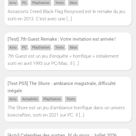
,
,
,
,
Actu
PC
PlayStation
Tests
Xbox
Assassin’s Creed Black Flag Resynced est le remake du jeu
sorti en 2013. C’est avec une
[…]
[Test] 7th Guest Remake : Votre invitation est arrivée !
,
,
,
,
Actu
PC
PlayStation
Tests
Xbox
7th Guest est un jeu d’enquête « horrifique » initialement
sorti en avril 1993 sur PC/Mac. Il
[…]
[Test PS5] The Shore : ambiance magistrale, difficulté
inégale
,
,
,
Actu
Actualités
PlayStation
Tests
The Shore est un jeu d’ambiance horrifique dans un univers
lovecraftien, sorti en 2021 sur PC. Il
[…]
[Actu] Calendrier des sorties JV du mois : Juillet 2026