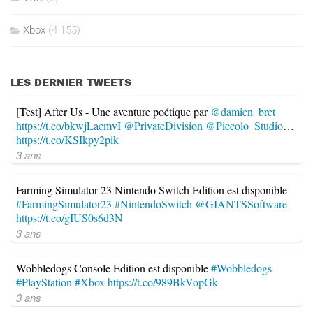
Xbox
(4 155)
LES DERNIER TWEETS
[Test] After Us - Une aventure poétique par
@damien_bret
https://t.co/bkwjLacmvI
@PrivateDivision
@Piccolo_Studio
…
https://t.co/KSIkpy2pik
3 ans
Farming Simulator 23 Nintendo Switch Edition est disponible
#FarmingSimulator23
#NintendoSwitch
@GIANTSSoftware
https://t.co/gIUS0s6d3N
3 ans
Wobbledogs Console Edition est disponible
#Wobbledogs
#PlayStation
#Xbox
https://t.co/989BkVopGk
3 ans