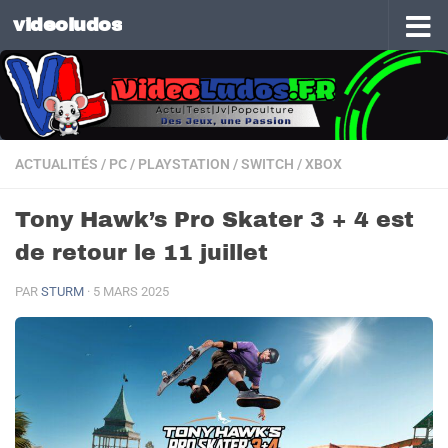
videoludos
Skip to content
ACTUALITÉS
/
PC
/
PLAYSTATION
/
SWITCH
/
XBOX
Tony Hawk’s Pro Skater 3 + 4 est
de retour le 11 juillet
PAR
STURM
·
5 MARS 2025