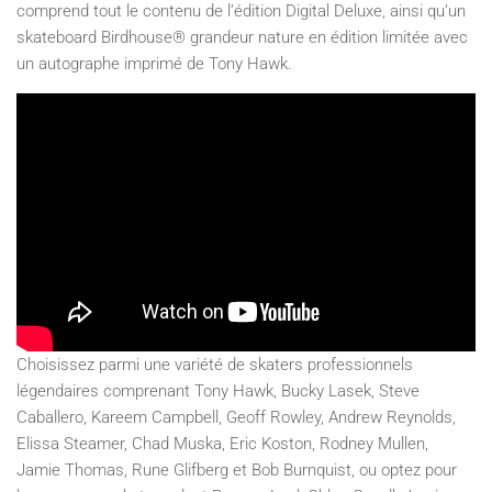
comprend tout le contenu de l’édition Digital Deluxe, ainsi qu’un
skateboard Birdhouse® grandeur nature en édition limitée avec
un autographe imprimé de Tony Hawk.
Choisissez parmi une variété de skaters professionnels
légendaires comprenant Tony Hawk, Bucky Lasek, Steve
Caballero, Kareem Campbell, Geoff Rowley, Andrew Reynolds,
Elissa Steamer, Chad Muska, Eric Koston, Rodney Mullen,
Jamie Thomas, Rune Glifberg et Bob Burnquist, ou optez pour