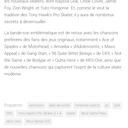
les nouveaux skaters, dont Rayssa Leal, Chloe Covell, Jamie
Foy, Zion Wright, et Yuto Horigome. Et, comme le veut la
tradition des Tony Hawk’s Pro Skater, il y aura de nombreux
secrets à déverrouiller.
La bande-son emblématique est de retour avec les chansons
préférées des fans des jeux originaux, notamment « Ace of
Spades » de Motorhead, « Amoeba » d’Adolescents, « Mass
Appeal » de Gang Starr, « 96 Quite Bitter Beings » de CKY, « Not
the Same » de Bodyjar et « Outta Here » de KRS-One, ainsi que
de nouvelles chansons qui capturent l’esprit de la culture skate
moderne.
Étiquettes :
activision
date de sortie
nintendo switch
pc
ps4
PS5
Tony Hawk's Pro Skater 3 + 4
trailer
Xbox Game Pass
xbox One
Xbox Series X/S